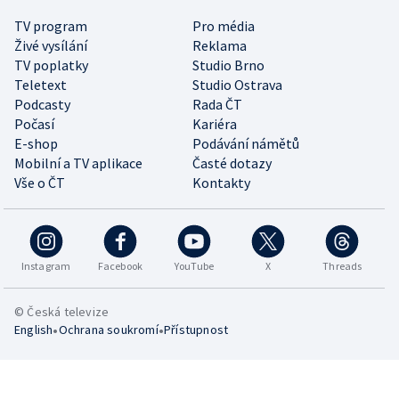
TV program
Pro média
Živé vysílání
Reklama
TV poplatky
Studio Brno
Teletext
Studio Ostrava
Podcasty
Rada ČT
Počasí
Kariéra
E-shop
Podávání námětů
Mobilní a TV aplikace
Časté dotazy
Vše o ČT
Kontakty
Instagram
Facebook
YouTube
X
Threads
© Česká televize
•
•
English
Ochrana soukromí
Přístupnost