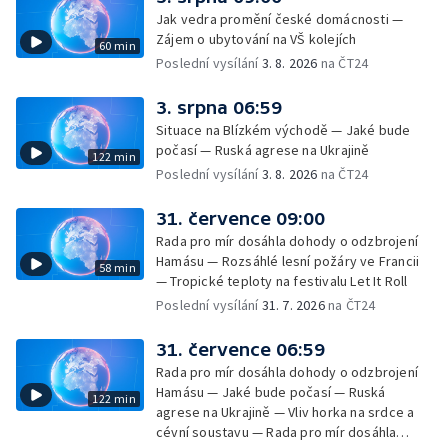
Jak vedra promění české domácnosti —
Zájem o ubytování na VŠ kolejích
60 min
Poslední vysílání
3. 8. 2026
na ČT24
3. srpna 06:59
Situace na Blízkém východě — Jaké bude
počasí — Ruská agrese na Ukrajině
122 min
Poslední vysílání
3. 8. 2026
na ČT24
31. července 09:00
Rada pro mír dosáhla dohody o odzbrojení
Hamásu — Rozsáhlé lesní požáry ve Francii
58 min
— Tropické teploty na festivalu Let It Roll
Poslední vysílání
31. 7. 2026
na ČT24
31. července 06:59
Rada pro mír dosáhla dohody o odzbrojení
Hamásu — Jaké bude počasí — Ruská
122 min
agrese na Ukrajině — Vliv horka na srdce a
cévní soustavu — Rada pro mír dosáhla