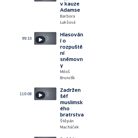
v kauze
Adamse
Barbora
Lukšová
Hlasován
99:33
í o
rozpuště
ní
sněmovn
y
Miloš
Brunclík
Zadržen
110:08
šéf
muslimsk
ého
bratrstva
Štěpán
Macháček