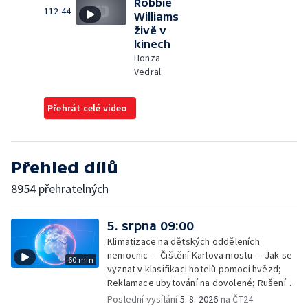
Robbie
112:44
Williams
živě v
kinech
Honza
Vedral
Přehrát celé video
Přehled dílů
8954 přehratelných
5. srpna 09:00
Klimatizace na dětských odděleních
nemocnic — Čištění Karlova mostu — Jak se
60 min
vyznat v klasifikaci hotelů pomocí hvězd;
Reklamace ubytování na dovolené; Rušení
dovolené kvůli přírodním živlům; Práva
Poslední vysílání
5. 8. 2026
na ČT24