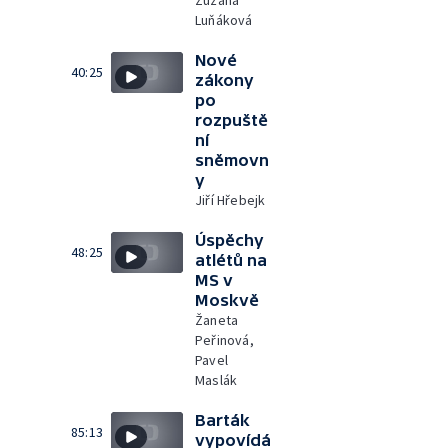
Zuzana
Luňáková
Nové
40:25
zákony
po
rozpuště
ní
sněmovn
y
Jiří Hřebejk
Úspěchy
48:25
atlétů na
MS v
Moskvě
Žaneta
Peřinová,
Pavel
Maslák
Barták
85:13
vypovídá