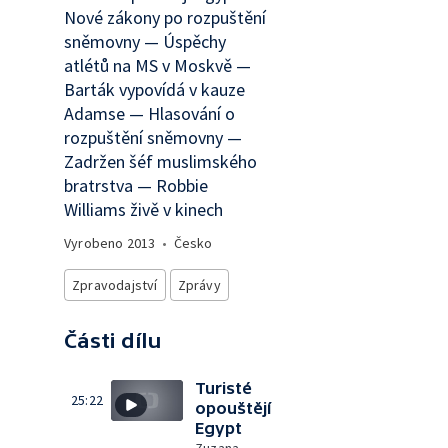
Nové zákony po rozpuštění
sněmovny — Úspěchy
atlétů na MS v Moskvě —
Barták vypovídá v kauze
Adamse — Hlasování o
rozpuštění sněmovny —
Zadržen šéf muslimského
bratrstva — Robbie
Williams živě v kinech
Vyrobeno
2013
•
Česko
Zpravodajství
Zprávy
Části dílu
Turisté
25:22
opouštějí
Egypt