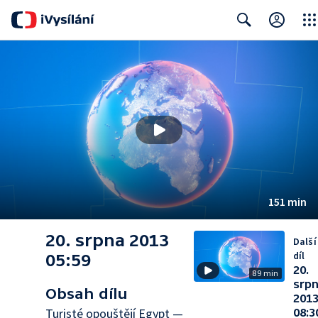
Clos
Search
151 min
20. srpna 2013
Další
díl
05:59
20.
89 min
srp
Obsah dílu
201
Turisté opouštějí Egypt —
08:3