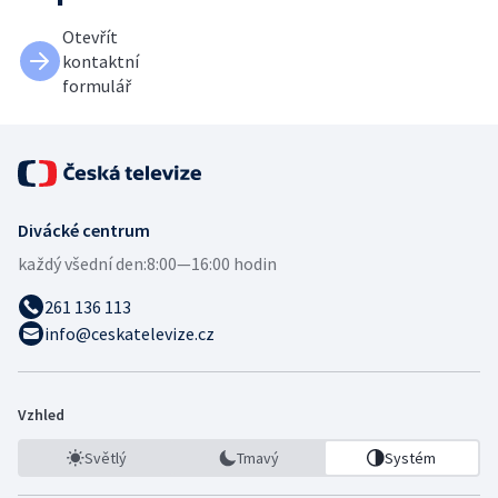
Otevřít
kontaktní
formulář
Divácké centrum
každý všední den:
8:00—16:00 hodin
261 136 113
info@ceskatelevize.cz
Vzhled
Světlý
Tmavý
Systém