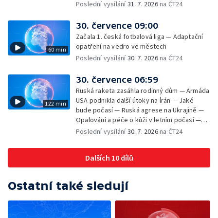
dohody o odzbrojení Hamásu — Dokument
Poslední vysílání
31. 7. 2026
na ČT24
Veřejný prostor Františka Skály — V srpnu
začíná výplata superdávky — Tropické
30. července 09:00
teploty zatěžují i volně žijící zvířata
Začala 1. česká fotbalová liga — Adaptační
opatření na vedro ve městech
60 min
Poslední vysílání
30. 7. 2026
na ČT24
30. července 06:59
Ruská raketa zasáhla rodinný dům — Armáda
USA podnikla další útoky na Írán — Jaké
122 min
bude počasí — Ruská agrese na Ukrajině —
Opalování a péče o kůži v letním počasí —
Filmové premiéry — Komedie Dovolená v
Poslední vysílání
30. 7. 2026
na ČT24
Českém ráji v kinech — SeČTeno — Vliv horka
na chování řidičů
Dalších 10 dílů
Ostatní také sledují