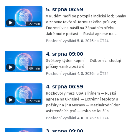
cestujících v letecké dopravě; Půjčení auta
na dovolené v zahraničí; Platby a výběry na
5. srpna 06:59
dovolené v zahraničí — Těžba léčivé rašeliny
V Rudém moři se potopila indická loď; Snahy
u Malé Morávky
o znovuotevření Hormuzského průlivu;
122 min
Enormní vlna násilí na Západním břehu —
Jaké bude počasí — Ruská agrese na
Ukrajině — Vliv veder na lidské orgány — Při
Poslední vysílání
5. 8. 2026
na ČT24
úderech v Kyjevské oblasti zahynulo 15 lidí
— Třem obcím na Brněnsku dočasně došla
4. srpna 09:00
pitná voda — SP v orientačním běhu v Česku
Světový týden kojení — Odborníci studují
— Horko a požáry sužují Evropu — Rybářský
příčiny vzniku požárů
60 min
příměstský tábor
Poslední vysílání
4. 8. 2026
na ČT24
4. srpna 06:59
Rozhovory mezi USA a Íránem — Ruská
agrese na Ukrajině — Extrémní teploty a
122 min
požáry na jihu Moravy — Mezinárodní den
asistenčních psů — Irsko se loučí s
hudebníkem Glenem Hansardem
Poslední vysílání
4. 8. 2026
na ČT24
3. srpna 09:00