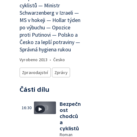
cyklistů — Ministr
Schwarzenberg v Izraeli —
MS v hokeji — Hollar týden
po výbuchu — Opozice
proti Putinovi — Polsko a
Česko za lepší potraviny —
Správná hygiena rukou
Vyrobeno
2013
•
Česko
Zpravodajství
Zprávy
Části dílu
Bezpečn
16:30
ost
chodců
a
cyklistů
Roman