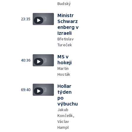
Budský
Ministr
23:35
Schwarz
enberg v
Izraeli
Břetislav
Tureček
MS v
40:36
hokeji
Martin
Hosták
Hollar
69:40
týden
po
výbuchu
Jakub
Končelík,
Václav
Hampl