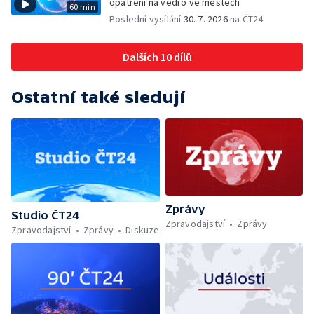
opatření na vedro ve městech
60 min
Poslední vysílání
30. 7. 2026
na ČT24
Dalších 10 dílů
Ostatní také sledují
Zprávy
Studio ČT24
Zpravodajství
Zprávy
Zpravodajství
Zprávy
Diskuze