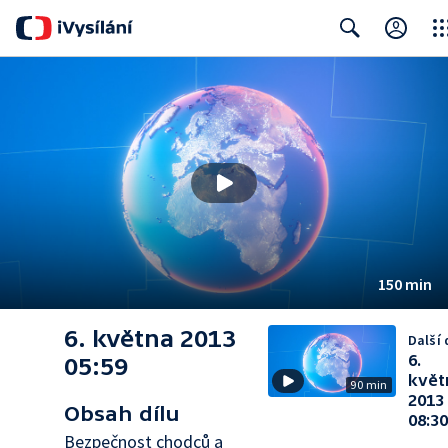
Clos
Search
150 min
6. května 2013
Další 
6.
05:59
květ
90 min
2013
Obsah dílu
08:30
Bezpečnost chodců a