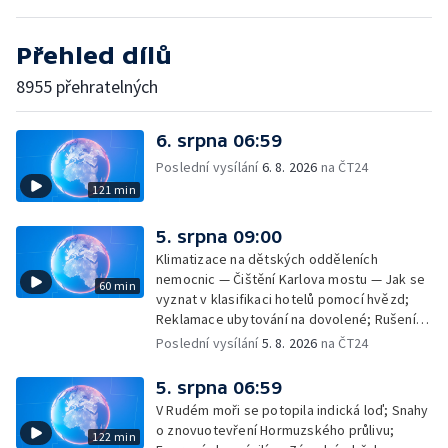
Přehled dílů
8955 přehratelných
6. srpna 06:59
Poslední vysílání
6. 8. 2026
na ČT24
121 min
5. srpna 09:00
Klimatizace na dětských odděleních
nemocnic — Čištění Karlova mostu — Jak se
60 min
vyznat v klasifikaci hotelů pomocí hvězd;
Reklamace ubytování na dovolené; Rušení
dovolené kvůli přírodním živlům; Práva
Poslední vysílání
5. 8. 2026
na ČT24
cestujících v letecké dopravě; Půjčení auta
na dovolené v zahraničí; Platby a výběry na
5. srpna 06:59
dovolené v zahraničí — Těžba léčivé rašeliny
V Rudém moři se potopila indická loď; Snahy
u Malé Morávky
o znovuotevření Hormuzského průlivu;
122 min