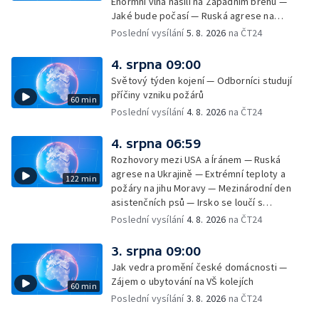
Enormní vlna násilí na Západním břehu —
Jaké bude počasí — Ruská agrese na
Ukrajině — Vliv veder na lidské orgány — Při
Poslední vysílání
5. 8. 2026
na ČT24
úderech v Kyjevské oblasti zahynulo 15 lidí
— Třem obcím na Brněnsku dočasně došla
4. srpna 09:00
pitná voda — SP v orientačním běhu v Česku
Světový týden kojení — Odborníci studují
— Horko a požáry sužují Evropu — Rybářský
příčiny vzniku požárů
60 min
příměstský tábor
Poslední vysílání
4. 8. 2026
na ČT24
4. srpna 06:59
Rozhovory mezi USA a Íránem — Ruská
agrese na Ukrajině — Extrémní teploty a
122 min
požáry na jihu Moravy — Mezinárodní den
asistenčních psů — Irsko se loučí s
hudebníkem Glenem Hansardem
Poslední vysílání
4. 8. 2026
na ČT24
3. srpna 09:00
Jak vedra promění české domácnosti —
Zájem o ubytování na VŠ kolejích
60 min
Poslední vysílání
3. 8. 2026
na ČT24