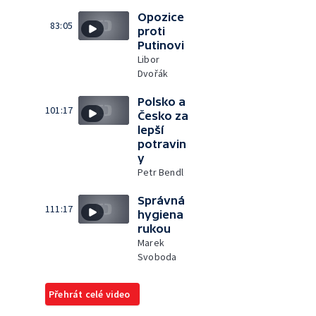
Opozice
83:05
proti
Putinovi
Libor
Dvořák
Polsko a
101:17
Česko za
lepší
potravin
y
Petr Bendl
Správná
111:17
hygiena
rukou
Marek
Svoboda
Přehrát celé video