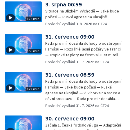
3. srpna 06:59
Situace na Blízkém východě — Jaké bude
počasí — Ruská agrese na Ukrajině
122 min
Poslední vysílání
3. 8. 2026
na ČT24
31. července 09:00
Rada pro mír dosáhla dohody o odzbrojení
Hamásu — Rozsáhlé lesní požáry ve Francii
58 min
— Tropické teploty na festivalu Let It Roll
Poslední vysílání
31. 7. 2026
na ČT24
31. července 06:59
Rada pro mír dosáhla dohody o odzbrojení
Hamásu — Jaké bude počasí — Ruská
122 min
agrese na Ukrajině — Vliv horka na srdce a
cévní soustavu — Rada pro mír dosáhla
dohody o odzbrojení Hamásu — Dokument
Poslední vysílání
31. 7. 2026
na ČT24
Veřejný prostor Františka Skály — V srpnu
začíná výplata superdávky — Tropické
30. července 09:00
teploty zatěžují i volně žijící zvířata
Začala 1. česká fotbalová liga — Adaptační