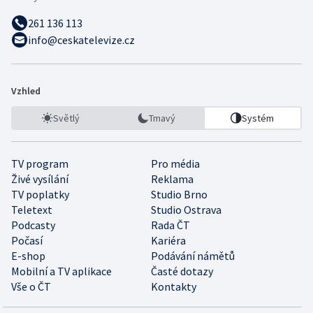
261 136 113
info@ceskatelevize.cz
Vzhled
Světlý
Tmavý
Systém
TV program
Pro média
Živé vysílání
Reklama
TV poplatky
Studio Brno
Teletext
Studio Ostrava
Podcasty
Rada ČT
Počasí
Kariéra
E-shop
Podávání námětů
Mobilní a TV aplikace
Časté dotazy
Vše o ČT
Kontakty