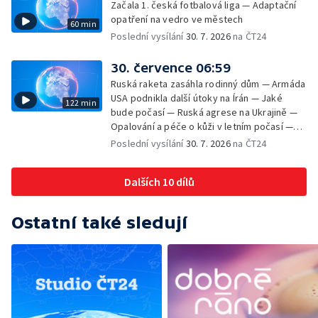
Začala 1. česká fotbalová liga — Adaptační
opatření na vedro ve městech
60 min
Poslední vysílání
30. 7. 2026
na ČT24
30. července 06:59
Ruská raketa zasáhla rodinný dům — Armáda
USA podnikla další útoky na Írán — Jaké
122 min
bude počasí — Ruská agrese na Ukrajině —
Opalování a péče o kůži v letním počasí —
Filmové premiéry — Komedie Dovolená v
Poslední vysílání
30. 7. 2026
na ČT24
Českém ráji v kinech — SeČTeno — Vliv horka
na chování řidičů
Dalších 10 dílů
Ostatní také sledují