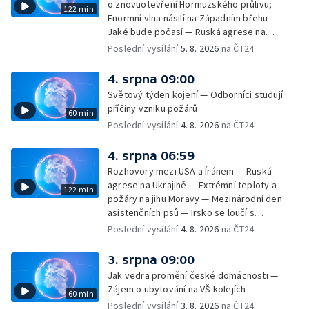
o znovuotevření Hormuzského průlivu;
122 min
Enormní vlna násilí na Západním břehu —
Jaké bude počasí — Ruská agrese na
Ukrajině — Vliv veder na lidské orgány — Při
Poslední vysílání
5. 8. 2026
na ČT24
úderech v Kyjevské oblasti zahynulo 15 lidí
— Třem obcím na Brněnsku dočasně došla
4. srpna 09:00
pitná voda — SP v orientačním běhu v Česku
Světový týden kojení — Odborníci studují
— Horko a požáry sužují Evropu — Rybářský
příčiny vzniku požárů
60 min
příměstský tábor
Poslední vysílání
4. 8. 2026
na ČT24
4. srpna 06:59
Rozhovory mezi USA a Íránem — Ruská
agrese na Ukrajině — Extrémní teploty a
122 min
požáry na jihu Moravy — Mezinárodní den
asistenčních psů — Irsko se loučí s
hudebníkem Glenem Hansardem
Poslední vysílání
4. 8. 2026
na ČT24
3. srpna 09:00
Jak vedra promění české domácnosti —
Zájem o ubytování na VŠ kolejích
60 min
Poslední vysílání
3. 8. 2026
na ČT24