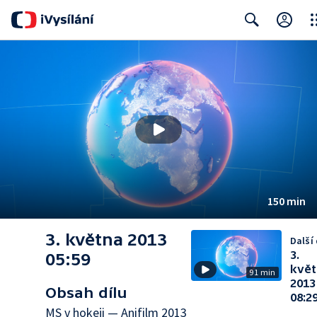
Clo
Search
150 min
3. května 2013
Další 
3.
05:59
květ
91 min
2013
Obsah dílu
08:2
MS v hokeji — Anifilm 2013