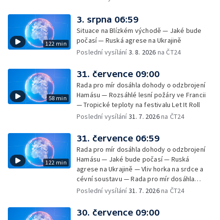
3. srpna 06:59
Situace na Blízkém východě — Jaké bude
počasí — Ruská agrese na Ukrajině
122 min
Poslední vysílání
3. 8. 2026
na ČT24
31. července 09:00
Rada pro mír dosáhla dohody o odzbrojení
Hamásu — Rozsáhlé lesní požáry ve Francii
58 min
— Tropické teploty na festivalu Let It Roll
Poslední vysílání
31. 7. 2026
na ČT24
31. července 06:59
Rada pro mír dosáhla dohody o odzbrojení
Hamásu — Jaké bude počasí — Ruská
122 min
agrese na Ukrajině — Vliv horka na srdce a
cévní soustavu — Rada pro mír dosáhla
dohody o odzbrojení Hamásu — Dokument
Poslední vysílání
31. 7. 2026
na ČT24
Veřejný prostor Františka Skály — V srpnu
začíná výplata superdávky — Tropické
30. července 09:00
teploty zatěžují i volně žijící zvířata