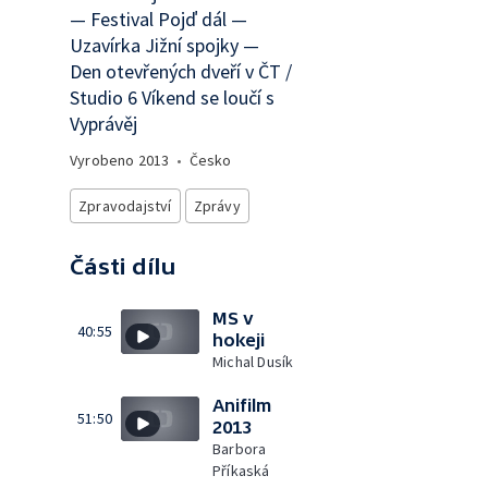
— Festival Pojď dál —
Uzavírka Jižní spojky —
Den otevřených dveří v ČT /
Studio 6 Víkend se loučí s
Vyprávěj
Vyrobeno
2013
•
Česko
Zpravodajství
Zprávy
Části dílu
MS v
40:55
hokeji
Michal Dusík
Anifilm
51:50
2013
Barbora
Příkaská