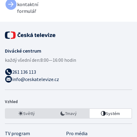
kontaktní
formulář
Divácké centrum
každý všední den:
8:00—16:00 hodin
261 136 113
info@ceskatelevize.cz
Vzhled
Světlý
Tmavý
Systém
TV program
Pro média