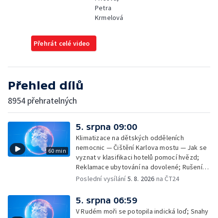
Petra
Krmelová
Přehrát celé video
Přehled dílů
8954 přehratelných
5. srpna 09:00
Klimatizace na dětských odděleních
nemocnic — Čištění Karlova mostu — Jak se
60 min
vyznat v klasifikaci hotelů pomocí hvězd;
Reklamace ubytování na dovolené; Rušení
dovolené kvůli přírodním živlům; Práva
Poslední vysílání
5. 8. 2026
na ČT24
cestujících v letecké dopravě; Půjčení auta
na dovolené v zahraničí; Platby a výběry na
5. srpna 06:59
dovolené v zahraničí — Těžba léčivé rašeliny
V Rudém moři se potopila indická loď; Snahy
u Malé Morávky