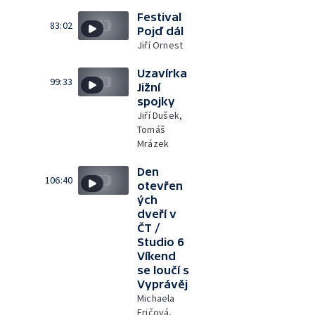
Festival
83:02
Pojď dál
Jiří Ornest
Uzavírka
99:33
Jižní
spojky
Jiří Dušek,
Tomáš
Mrázek
Den
106:40
otevřen
ých
dveří v
ČT /
Studio 6
Víkend
se loučí s
Vyprávěj
Michaela
Fričová,