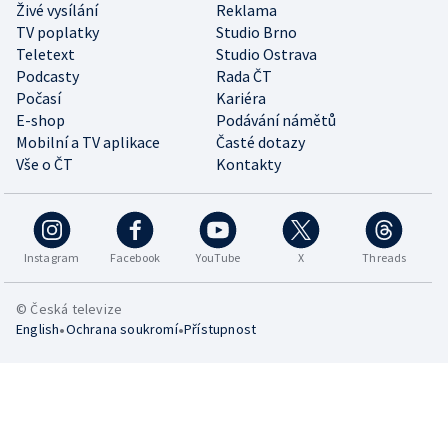
Živé vysílání
Reklama
TV poplatky
Studio Brno
Teletext
Studio Ostrava
Podcasty
Rada ČT
Počasí
Kariéra
E-shop
Podávání námětů
Mobilní a TV aplikace
Časté dotazy
Vše o ČT
Kontakty
Instagram
Facebook
YouTube
X
Threads
© Česká televize
•
•
English
Ochrana soukromí
Přístupnost