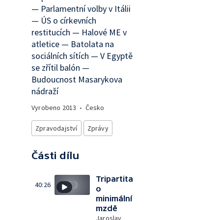
— Parlamentní volby v Itálii
— ÚS o církevních
restitucích — Halové ME v
atletice — Batolata na
sociálních sítích — V Egyptě
se zřítil balón —
Budoucnost Masarykova
nádraží
Vyrobeno
2013
•
Česko
Zpravodajství
Zprávy
Části dílu
Tripartita
40:26
o
minimální
mzdě
Jaroslav