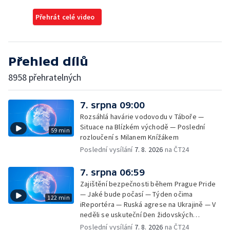
Přehrát celé video
Přehled dílů
8958 přehratelných
7. srpna 09:00
Rozsáhlá havárie vodovodu v Táboře —
Situace na Blízkém východě — Poslední
59 min
rozloučení s Milanem Knížákem
Poslední vysílání
7. 8. 2026
na ČT24
7. srpna 06:59
Zajištění bezpečnosti během Prague Pride
— Jaké bude počasí — Týden očima
122 min
iReportéra — Ruská agrese na Ukrajině — V
neděli se uskuteční Den židovských
památek — Vila Tugendhat slaví 25 let na
Poslední vysílání
7. 8. 2026
na ČT24