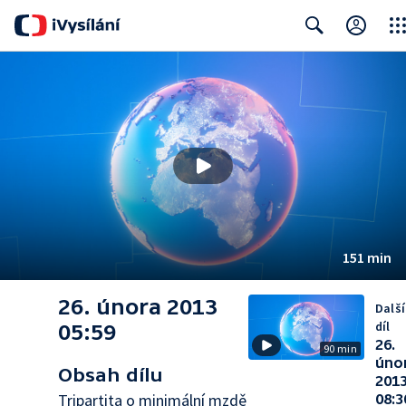
Clos
Search
151 min
26. února 2013
Další
díl
05:59
26.
90 min
úno
Obsah dílu
201
Tripartita o minimální mzdě
08:3