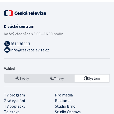
Divácké centrum
každý všední den:
8:00—16:00 hodin
261 136 113
info@ceskatelevize.cz
Vzhled
Světlý
Tmavý
Systém
TV program
Pro média
Živé vysílání
Reklama
TV poplatky
Studio Brno
Teletext
Studio Ostrava