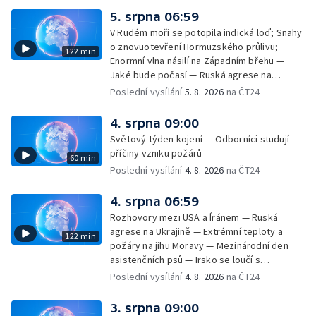
na dovolené v zahraničí; Platby a výběry na
5. srpna 06:59
dovolené v zahraničí — Těžba léčivé rašeliny
V Rudém moři se potopila indická loď; Snahy
u Malé Morávky
o znovuotevření Hormuzského průlivu;
122 min
Enormní vlna násilí na Západním břehu —
Jaké bude počasí — Ruská agrese na
Ukrajině — Vliv veder na lidské orgány — Při
Poslední vysílání
5. 8. 2026
na ČT24
úderech v Kyjevské oblasti zahynulo 15 lidí
— Třem obcím na Brněnsku dočasně došla
4. srpna 09:00
pitná voda — SP v orientačním běhu v Česku
Světový týden kojení — Odborníci studují
— Horko a požáry sužují Evropu — Rybářský
příčiny vzniku požárů
60 min
příměstský tábor
Poslední vysílání
4. 8. 2026
na ČT24
4. srpna 06:59
Rozhovory mezi USA a Íránem — Ruská
agrese na Ukrajině — Extrémní teploty a
122 min
požáry na jihu Moravy — Mezinárodní den
asistenčních psů — Irsko se loučí s
hudebníkem Glenem Hansardem
Poslední vysílání
4. 8. 2026
na ČT24
3. srpna 09:00