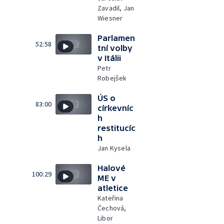
Zavadil, Jan
Wiesner
Parlamen
52:58
tní volby
v Itálii
Petr
Robejšek
ÚS o
83:00
církevníc
h
restitucíc
h
Jan Kysela
Halové
100:29
ME v
atletice
Kateřina
Čechová,
Libor