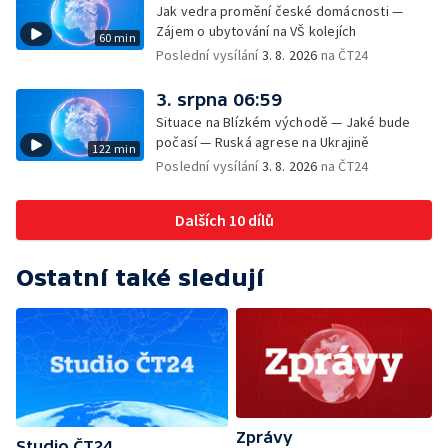
Jak vedra promění české domácnosti —
Zájem o ubytování na VŠ kolejích
60 min
Poslední vysílání
3. 8. 2026
na ČT24
3. srpna 06:59
Situace na Blízkém východě — Jaké bude
počasí — Ruská agrese na Ukrajině
122 min
Poslední vysílání
3. 8. 2026
na ČT24
Dalších 10 dílů
Ostatní také sledují
Zprávy
Studio ČT24