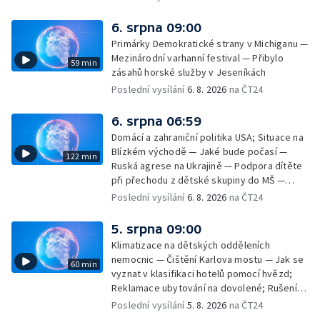
seznamu UNESCO — Mistrovství Evropy v
atletice 2026 — Výzkum: epidemie digitálních
6. srpna 09:00
závislostí je mýtus — Demolice vyhořelé
Primárky Demokratické strany v Michiganu —
výškové budovy ve Zlíně
Mezinárodní varhanní festival — Přibylo
59 min
zásahů horské služby v Jeseníkách
Poslední vysílání
6. 8. 2026
na ČT24
6. srpna 06:59
Domácí a zahraniční politika USA; Situace na
Blízkém východě — Jaké bude počasí —
122 min
Ruská agrese na Ukrajině — Podpora dítěte
při přechodu z dětské skupiny do MŠ —
Filmové premiéry týdne — Dvě deci tuše v
Poslední vysílání
6. 8. 2026
na ČT24
kinech — SeČTeno — Nedostatek léku na
rakovinu prsu
5. srpna 09:00
Klimatizace na dětských odděleních
nemocnic — Čištění Karlova mostu — Jak se
60 min
vyznat v klasifikaci hotelů pomocí hvězd;
Reklamace ubytování na dovolené; Rušení
dovolené kvůli přírodním živlům; Práva
Poslední vysílání
5. 8. 2026
na ČT24
cestujících v letecké dopravě; Půjčení auta