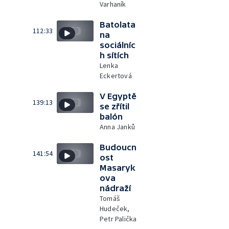
Varhaník
Batolata
112:33
na
sociálníc
h sítích
Lenka
Eckertová
V Egyptě
139:13
se zřítil
balón
Anna Janků
Budoucn
141:54
ost
Masaryk
ova
nádraží
Tomáš
Hudeček,
Petr Palička