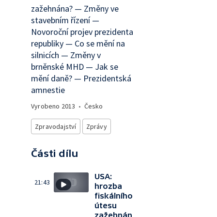
zažehnána? — Změny ve
stavebním řízení —
Novoroční projev prezidenta
republiky — Co se mění na
silnicích — Změny v
brněnské MHD — Jak se
mění daně? — Prezidentská
amnestie
Vyrobeno
2013
•
Česko
Zpravodajství
Zprávy
Části dílu
USA:
21:43
hrozba
fiskálního
útesu
zažehnán