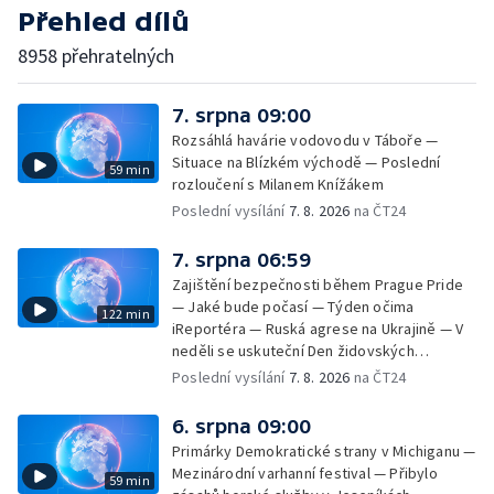
Přehled dílů
8958 přehratelných
7. srpna 09:00
Rozsáhlá havárie vodovodu v Táboře —
Situace na Blízkém východě — Poslední
59 min
rozloučení s Milanem Knížákem
Poslední vysílání
7. 8. 2026
na ČT24
7. srpna 06:59
Zajištění bezpečnosti během Prague Pride
— Jaké bude počasí — Týden očima
122 min
iReportéra — Ruská agrese na Ukrajině — V
neděli se uskuteční Den židovských
památek — Vila Tugendhat slaví 25 let na
Poslední vysílání
7. 8. 2026
na ČT24
seznamu UNESCO — Mistrovství Evropy v
atletice 2026 — Výzkum: epidemie digitálních
6. srpna 09:00
závislostí je mýtus — Demolice vyhořelé
Primárky Demokratické strany v Michiganu —
výškové budovy ve Zlíně
Mezinárodní varhanní festival — Přibylo
59 min