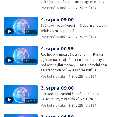
Jaké bude počasí — Ruská agrese na
Ukrajině — Vliv veder na lidské orgány — Při
Poslední vysílání
5. 8. 2026
na ČT24
úderech v Kyjevské oblasti zahynulo 15 lidí
— Třem obcím na Brněnsku dočasně došla
4. srpna 09:00
pitná voda — SP v orientačním běhu v Česku
Světový týden kojení — Odborníci studují
— Horko a požáry sužují Evropu — Rybářský
příčiny vzniku požárů
60 min
příměstský tábor
Poslední vysílání
4. 8. 2026
na ČT24
4. srpna 06:59
Rozhovory mezi USA a Íránem — Ruská
agrese na Ukrajině — Extrémní teploty a
122 min
požáry na jihu Moravy — Mezinárodní den
asistenčních psů — Irsko se loučí s
hudebníkem Glenem Hansardem
Poslední vysílání
4. 8. 2026
na ČT24
3. srpna 09:00
Jak vedra promění české domácnosti —
Zájem o ubytování na VŠ kolejích
60 min
Poslední vysílání
3. 8. 2026
na ČT24
3. srpna 06:59