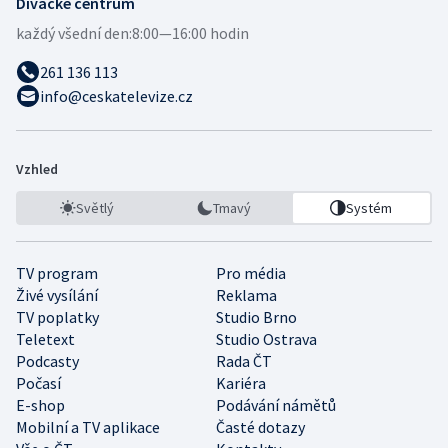
Divácké centrum
každý všední den:
8:00—16:00 hodin
261 136 113
info@ceskatelevize.cz
Vzhled
Světlý
Tmavý
Systém
TV program
Pro média
Živé vysílání
Reklama
TV poplatky
Studio Brno
Teletext
Studio Ostrava
Podcasty
Rada ČT
Počasí
Kariéra
E-shop
Podávání námětů
Mobilní a TV aplikace
Časté dotazy