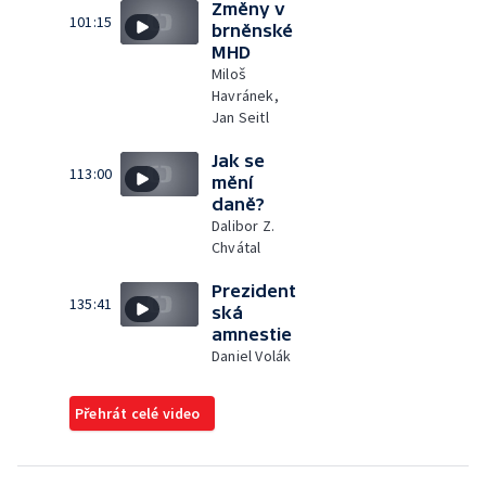
Změny v
101:15
brněnské
MHD
Miloš
Havránek,
Jan Seitl
Jak se
113:00
mění
daně?
Dalibor Z.
Chvátal
Prezident
135:41
ská
amnestie
Daniel Volák
Přehrát celé video