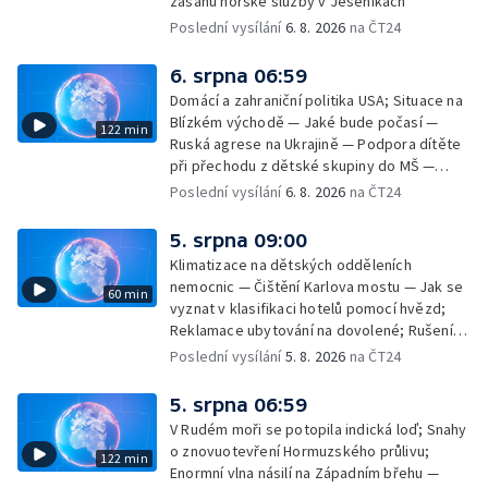
zásahů horské služby v Jeseníkách
Poslední vysílání
6. 8. 2026
na ČT24
6. srpna 06:59
Domácí a zahraniční politika USA; Situace na
Blízkém východě — Jaké bude počasí —
122 min
Ruská agrese na Ukrajině — Podpora dítěte
při přechodu z dětské skupiny do MŠ —
Filmové premiéry týdne — Dvě deci tuše v
Poslední vysílání
6. 8. 2026
na ČT24
kinech — SeČTeno — Nedostatek léku na
rakovinu prsu
5. srpna 09:00
Klimatizace na dětských odděleních
nemocnic — Čištění Karlova mostu — Jak se
60 min
vyznat v klasifikaci hotelů pomocí hvězd;
Reklamace ubytování na dovolené; Rušení
dovolené kvůli přírodním živlům; Práva
Poslední vysílání
5. 8. 2026
na ČT24
cestujících v letecké dopravě; Půjčení auta
na dovolené v zahraničí; Platby a výběry na
5. srpna 06:59
dovolené v zahraničí — Těžba léčivé rašeliny
V Rudém moři se potopila indická loď; Snahy
u Malé Morávky
o znovuotevření Hormuzského průlivu;
122 min
Enormní vlna násilí na Západním břehu —