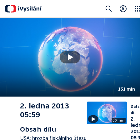
Clos
Search
151 min
2. ledna 2013
Dalš
díl
05:59
2.
30 min
led
Obsah dílu
201
USA: hrozba fiskálního útesu
08: