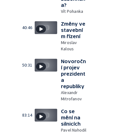
a?
Vít Pohanka
Změny ve
40:46
stavební
m řízení
Miroslav
Kalous
Novoročn
50:31
í projev
prezident
a
republiky
Alexandr
Mitrofanov
Co se
83:14
mění na
silnicích
Pavel Nahodil