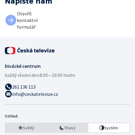
Napište nám
Otevřít
kontaktní
formulář
Divácké centrum
každý všední den:
8:00—16:00 hodin
261 136 113
info@ceskatelevize.cz
Vzhled
Světlý
Tmavý
Systém