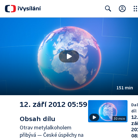
Clo
Search
151 min
12. září 2012 05:59
Dal
díl
12
Obsah dílu
30 min
zá
Otrav metylalkoholem
20
přibývá — České úspěchy na
08