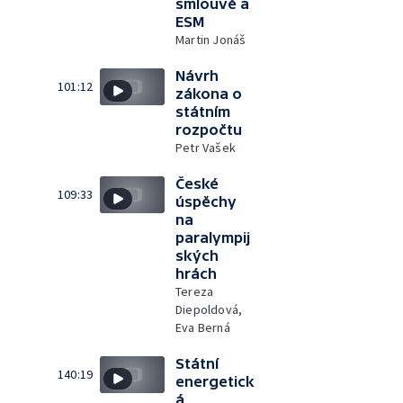
smlouvě a
ESM
Martin Jonáš
Návrh
101:12
zákona o
státním
rozpočtu
Petr Vašek
České
109:33
úspěchy
na
paralympij
ských
hrách
Tereza
Diepoldová,
Eva Berná
Státní
140:19
energetick
á