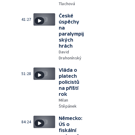
Tlachová
České
41:27
úspěchy
na
paralympij
ských
hrách
David
Drahonínský
Vláda o
51:28
platech
policistů
na příští
rok
Milan
Štěpánek
Německo:
84:24
ÚS o
fiskální