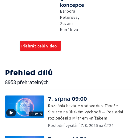
koncepce
Barbora
Peterová,
Zuzana
Kubátová
Přehrát celé video
Přehled dílů
8958 přehratelných
7. srpna 09:00
Rozsáhlá havárie vodovodu v Táboře —
Situace na Blízkém východě — Poslední
59 min
rozloučení s Milanem Knížákem
Poslední vysílání
7. 8. 2026
na ČT24