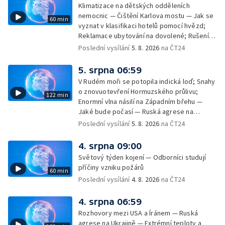
Klimatizace na dětských odděleních
nemocnic — Čištění Karlova mostu — Jak se
60 min
vyznat v klasifikaci hotelů pomocí hvězd;
Reklamace ubytování na dovolené; Rušení
dovolené kvůli přírodním živlům; Práva
Poslední vysílání
5. 8. 2026
na ČT24
cestujících v letecké dopravě; Půjčení auta
na dovolené v zahraničí; Platby a výběry na
5. srpna 06:59
dovolené v zahraničí — Těžba léčivé rašeliny
V Rudém moři se potopila indická loď; Snahy
u Malé Morávky
o znovuotevření Hormuzského průlivu;
122 min
Enormní vlna násilí na Západním břehu —
Jaké bude počasí — Ruská agrese na
Ukrajině — Vliv veder na lidské orgány — Při
Poslední vysílání
5. 8. 2026
na ČT24
úderech v Kyjevské oblasti zahynulo 15 lidí
— Třem obcím na Brněnsku dočasně došla
4. srpna 09:00
pitná voda — SP v orientačním běhu v Česku
Světový týden kojení — Odborníci studují
— Horko a požáry sužují Evropu — Rybářský
příčiny vzniku požárů
60 min
příměstský tábor
Poslední vysílání
4. 8. 2026
na ČT24
4. srpna 06:59
Rozhovory mezi USA a Íránem — Ruská
agrese na Ukrajině — Extrémní teploty a