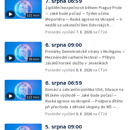
7. srpna 06:59
Zajištění bezpečnosti během Prague Pride
— Jaké bude počasí — Týden očima
122 min
iReportéra — Ruská agrese na Ukrajině — V
neděli se uskuteční Den židovských
památek — Vila Tugendhat slaví 25 let na
Poslední vysílání
7. 8. 2026
na ČT24
seznamu UNESCO — Mistrovství Evropy v
atletice 2026 — Výzkum: epidemie digitálních
6. srpna 09:00
závislostí je mýtus — Demolice vyhořelé
Primárky Demokratické strany v Michiganu —
výškové budovy ve Zlíně
Mezinárodní varhanní festival — Přibylo
59 min
zásahů horské služby v Jeseníkách
Poslední vysílání
6. 8. 2026
na ČT24
6. srpna 06:59
Domácí a zahraniční politika USA; Situace na
Blízkém východě — Jaké bude počasí —
122 min
Ruská agrese na Ukrajině — Podpora dítěte
při přechodu z dětské skupiny do MŠ —
Filmové premiéry týdne — Dvě deci tuše v
Poslední vysílání
6. 8. 2026
na ČT24
kinech — SeČTeno — Nedostatek léku na
rakovinu prsu
5. srpna 09:00