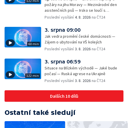
122 min
požáry na jihu Moravy — Mezinárodní den
asistenčních psů — Irsko se loučí s
hudebníkem Glenem Hansardem
Poslední vysílání
4. 8. 2026
na ČT24
3. srpna 09:00
Jak vedra promění české domácnosti —
Zájem o ubytování na VŠ kolejích
60 min
Poslední vysílání
3. 8. 2026
na ČT24
3. srpna 06:59
Situace na Blízkém východě — Jaké bude
počasí — Ruská agrese na Ukrajině
122 min
Poslední vysílání
3. 8. 2026
na ČT24
Dalších 10 dílů
Ostatní také sledují