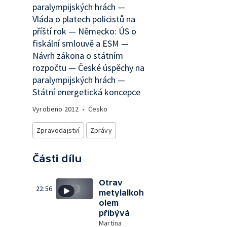
paralympijských hrách —
Vláda o platech policistů na
příští rok — Německo: ÚS o
fiskální smlouvě a ESM —
Návrh zákona o státním
rozpočtu — České úspěchy na
paralympijských hrách —
Státní energetická koncepce
Vyrobeno
2012
•
Česko
Zpravodajství
Zprávy
Části dílu
Otrav
22:56
metylalkoh
olem
přibývá
Martina