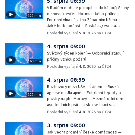
5. srpna 06:59
dovolené v zahraničí — Těžba léčivé rašeliny
V Rudém moři se potopila indická loď; Snahy
u Malé Morávky
o znovuotevření Hormuzského průlivu;
122 min
Enormní vlna násilí na Západním břehu —
Jaké bude počasí — Ruská agrese na
Ukrajině — Vliv veder na lidské orgány — Při
Poslední vysílání
5. 8. 2026
na ČT24
úderech v Kyjevské oblasti zahynulo 15 lidí
— Třem obcím na Brněnsku dočasně došla
4. srpna 09:00
pitná voda — SP v orientačním běhu v Česku
Světový týden kojení — Odborníci studují
— Horko a požáry sužují Evropu — Rybářský
příčiny vzniku požárů
60 min
příměstský tábor
Poslední vysílání
4. 8. 2026
na ČT24
4. srpna 06:59
Rozhovory mezi USA a Íránem — Ruská
agrese na Ukrajině — Extrémní teploty a
122 min
požáry na jihu Moravy — Mezinárodní den
asistenčních psů — Irsko se loučí s
hudebníkem Glenem Hansardem
Poslední vysílání
4. 8. 2026
na ČT24
3. srpna 09:00
Jak vedra promění české domácnosti —