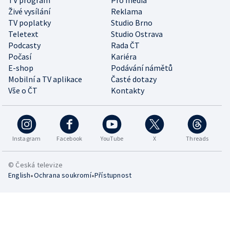
Živé vysílání
Reklama
TV poplatky
Studio Brno
Teletext
Studio Ostrava
Podcasty
Rada ČT
Počasí
Kariéra
E-shop
Podávání námětů
Mobilní a TV aplikace
Časté dotazy
Vše o ČT
Kontakty
Instagram
Facebook
YouTube
X
Threads
© Česká televize
•
•
English
Ochrana soukromí
Přístupnost