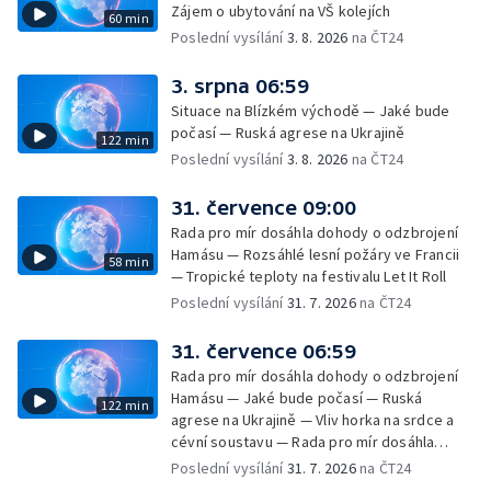
Zájem o ubytování na VŠ kolejích
60 min
Poslední vysílání
3. 8. 2026
na ČT24
3. srpna 06:59
Situace na Blízkém východě — Jaké bude
počasí — Ruská agrese na Ukrajině
122 min
Poslední vysílání
3. 8. 2026
na ČT24
31. července 09:00
Rada pro mír dosáhla dohody o odzbrojení
Hamásu — Rozsáhlé lesní požáry ve Francii
58 min
— Tropické teploty na festivalu Let It Roll
Poslední vysílání
31. 7. 2026
na ČT24
31. července 06:59
Rada pro mír dosáhla dohody o odzbrojení
Hamásu — Jaké bude počasí — Ruská
122 min
agrese na Ukrajině — Vliv horka na srdce a
cévní soustavu — Rada pro mír dosáhla
dohody o odzbrojení Hamásu — Dokument
Poslední vysílání
31. 7. 2026
na ČT24
Veřejný prostor Františka Skály — V srpnu