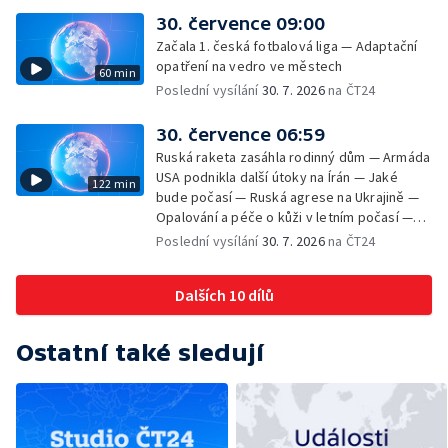
začíná výplata superdávky — Tropické
30. července 09:00
teploty zatěžují i volně žijící zvířata
Začala 1. česká fotbalová liga — Adaptační
opatření na vedro ve městech
60 min
Poslední vysílání
30. 7. 2026
na ČT24
30. července 06:59
Ruská raketa zasáhla rodinný dům — Armáda
USA podnikla další útoky na Írán — Jaké
122 min
bude počasí — Ruská agrese na Ukrajině —
Opalování a péče o kůži v letním počasí —
Filmové premiéry — Komedie Dovolená v
Poslední vysílání
30. 7. 2026
na ČT24
Českém ráji v kinech — SeČTeno — Vliv horka
na chování řidičů
Dalších 10 dílů
Ostatní také sledují