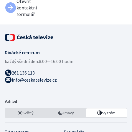
Otevřít
kontaktní
formulář
Divácké centrum
každý všední den:
8:00—16:00 hodin
261 136 113
info@ceskatelevize.cz
Vzhled
Světlý
Tmavý
Systém
TV program
Pro média