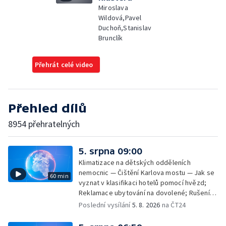
Miroslava
Wildová,Pavel
Duchoň,Stanislav
Brunclík
Přehrát celé video
Přehled dílů
8954 přehratelných
5. srpna 09:00
Klimatizace na dětských odděleních
nemocnic — Čištění Karlova mostu — Jak se
60 min
vyznat v klasifikaci hotelů pomocí hvězd;
Reklamace ubytování na dovolené; Rušení
dovolené kvůli přírodním živlům; Práva
Poslední vysílání
5. 8. 2026
na ČT24
cestujících v letecké dopravě; Půjčení auta
na dovolené v zahraničí; Platby a výběry na