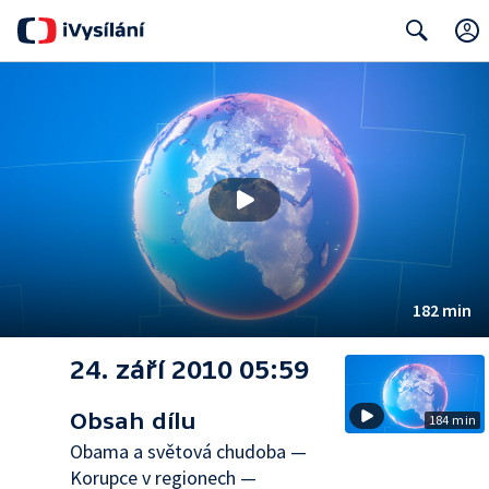
Search
182 min
24. září 2010 05:59
Obsah dílu
184 min
Obama a světová chudoba —
Korupce v regionech —