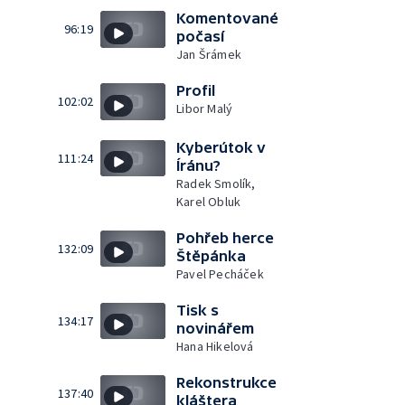
Komentované
96:19
počasí
Jan Šrámek
Profil
102:02
Libor Malý
Kyberútok v
111:24
Íránu?
Radek Smolík,
Karel Obluk
Pohřeb herce
132:09
Štěpánka
Pavel Pecháček
Tisk s
134:17
novinářem
Hana Hikelová
Rekonstrukce
137:40
kláštera