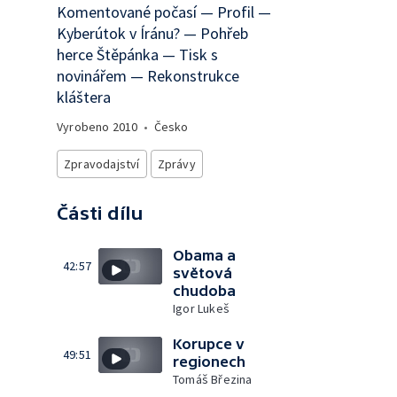
Komentované počasí — Profil —
Kyberútok v Íránu? — Pohřeb
herce Štěpánka — Tisk s
novinářem — Rekonstrukce
kláštera
Vyrobeno
2010
•
Česko
Zpravodajství
Zprávy
Části dílu
Obama a
42:57
světová
chudoba
Igor Lukeš
Korupce v
49:51
regionech
Tomáš Březina