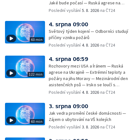
Jaké bude počasí — Ruská agrese na
Ukrajině — Vliv veder na lidské orgány — Při
Poslední vysílání
5. 8. 2026
na ČT24
úderech v Kyjevské oblasti zahynulo 15 lidí
— Třem obcím na Brněnsku dočasně došla
4. srpna 09:00
pitná voda — SP v orientačním běhu v Česku
Světový týden kojení — Odborníci studují
— Horko a požáry sužují Evropu — Rybářský
příčiny vzniku požárů
60 min
příměstský tábor
Poslední vysílání
4. 8. 2026
na ČT24
4. srpna 06:59
Rozhovory mezi USA a Íránem — Ruská
agrese na Ukrajině — Extrémní teploty a
122 min
požáry na jihu Moravy — Mezinárodní den
asistenčních psů — Irsko se loučí s
hudebníkem Glenem Hansardem
Poslední vysílání
4. 8. 2026
na ČT24
3. srpna 09:00
Jak vedra promění české domácnosti —
Zájem o ubytování na VŠ kolejích
60 min
Poslední vysílání
3. 8. 2026
na ČT24