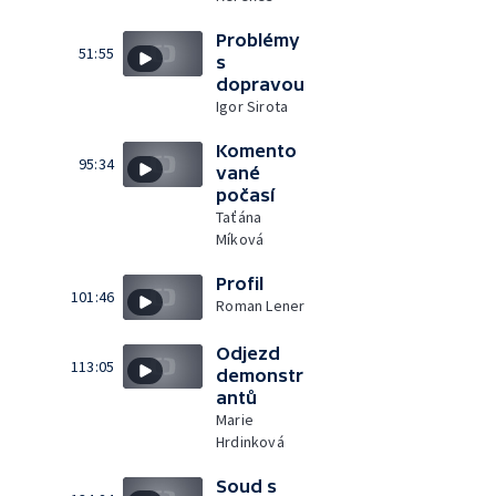
Problémy
51:55
s
dopravou
Igor Sirota
Komento
95:34
vané
počasí
Taťána
Míková
Profil
101:46
Roman Lener
Odjezd
113:05
demonstr
antů
Marie
Hrdinková
Soud s