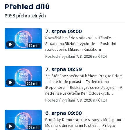
Přehled dílů
8958 přehratelných
7. srpna 09:00
Rozsáhlá havárie vodovodu v Táboře —
Situace na Blízkém východě — Poslední
59 min
rozloučení s Milanem Knížákem
Poslední vysílání
7. 8. 2026
na ČT24
7. srpna 06:59
Zajištění bezpečnosti během Prague Pride
— Jaké bude počasí — Týden očima
122 min
iReportéra — Ruská agrese na Ukrajině — V
neděli se uskuteční Den židovských
památek — Vila Tugendhat slaví 25 let na
Poslední vysílání
7. 8. 2026
na ČT24
seznamu UNESCO — Mistrovství Evropy v
atletice 2026 — Výzkum: epidemie digitálních
6. srpna 09:00
závislostí je mýtus — Demolice vyhořelé
Primárky Demokratické strany v Michiganu —
výškové budovy ve Zlíně
Mezinárodní varhanní festival — Přibylo
59 min