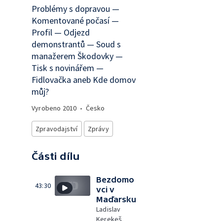
Problémy s dopravou —
Komentované počasí —
Profil — Odjezd
demonstrantů — Soud s
manažerem Škodovky —
Tisk s novinářem —
Fidlovačka aneb Kde domov
můj?
Vyrobeno
2010
•
Česko
Zpravodajství
Zprávy
Části dílu
Bezdomo
43:30
vci v
Maďarsku
Ladislav
Kerekeš