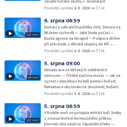
zásahů horské služby v Jeseníkách
Poslední vysílání
6. 8. 2026
na ČT24
6. srpna 06:59
Domácí a zahraniční politika USA; Situace na
Blízkém východě — Jaké bude počasí —
122 min
Ruská agrese na Ukrajině — Podpora dítěte
při přechodu z dětské skupiny do MŠ —
Filmové premiéry týdne — Dvě deci tuše v
Poslední vysílání
6. 8. 2026
na ČT24
kinech — SeČTeno — Nedostatek léku na
rakovinu prsu
5. srpna 09:00
Klimatizace na dětských odděleních
nemocnic — Čištění Karlova mostu — Jak se
60 min
vyznat v klasifikaci hotelů pomocí hvězd;
Reklamace ubytování na dovolené; Rušení
dovolené kvůli přírodním živlům; Práva
Poslední vysílání
5. 8. 2026
na ČT24
cestujících v letecké dopravě; Půjčení auta
na dovolené v zahraničí; Platby a výběry na
5. srpna 06:59
dovolené v zahraničí — Těžba léčivé rašeliny
V Rudém moři se potopila indická loď; Snahy
u Malé Morávky
o znovuotevření Hormuzského průlivu;
122 min
Enormní vlna násilí na Západním břehu —