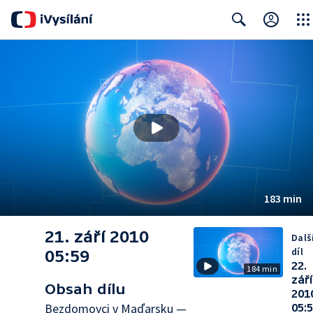
Close
Search
183 min
21. září 2010
Dalš
díl
05:59
22.
184 min
září
Obsah dílu
201
Bezdomovci v Maďarsku —
05: