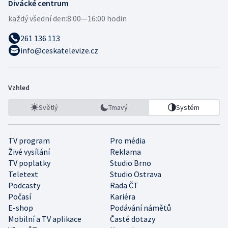
Divácké centrum
každý všední den:
8:00—16:00 hodin
261 136 113
info@ceskatelevize.cz
Vzhled
Světlý
Tmavý
Systém
TV program
Pro média
Živé vysílání
Reklama
TV poplatky
Studio Brno
Teletext
Studio Ostrava
Podcasty
Rada ČT
Počasí
Kariéra
E-shop
Podávání námětů
Mobilní a TV aplikace
Časté dotazy