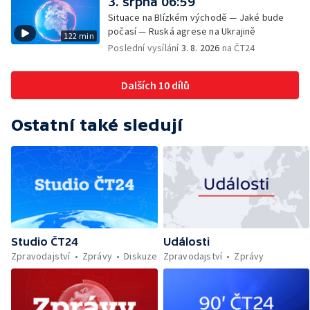
3. srpna 06:59
Situace na Blízkém východě — Jaké bude
počasí — Ruská agrese na Ukrajině
122 min
Poslední vysílání
3. 8. 2026
na ČT24
Dalších 10 dílů
Ostatní také sledují
Studio ČT24
Události
Zpravodajství
Zprávy
Diskuze
Zpravodajství
Zprávy