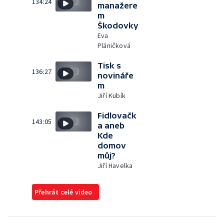
134:24
manažere
m
Škodovky
Eva
Pláničková
Tisk s
136:27
novináře
m
Jiří Kubík
Fidlovačk
143:05
a aneb
Kde
domov
můj?
Jiří Havelka
Přehrát celé video