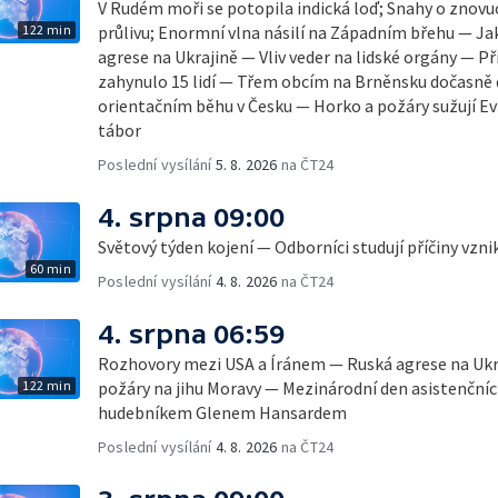
V Rudém moři se potopila indická loď; Snahy o zno
122 min
průlivu; Enormní vlna násilí na Západním břehu — Ja
agrese na Ukrajině — Vliv veder na lidské orgány — Př
zahynulo 15 lidí — Třem obcím na Brněnsku dočasně 
orientačním běhu v Česku — Horko a požáry sužují E
tábor
Poslední vysílání
5. 8. 2026
na ČT24
4. srpna 09:00
Světový týden kojení — Odborníci studují příčiny vzn
60 min
Poslední vysílání
4. 8. 2026
na ČT24
4. srpna 06:59
Rozhovory mezi USA a Íránem — Ruská agrese na Ukr
122 min
požáry na jihu Moravy — Mezinárodní den asistenčních
hudebníkem Glenem Hansardem
Poslední vysílání
4. 8. 2026
na ČT24