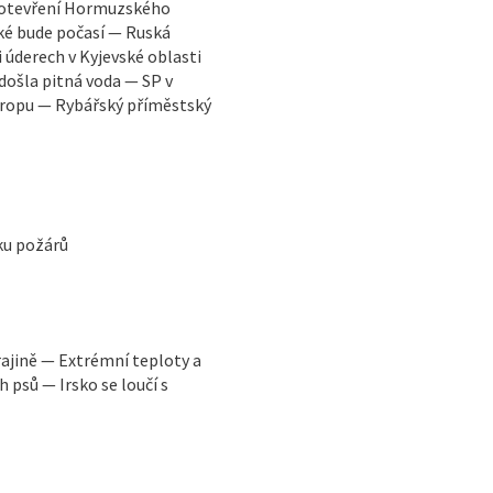
vuotevření Hormuzského
ké bude počasí — Ruská
i úderech v Kyjevské oblasti
došla pitná voda — SP v
vropu — Rybářský příměstský
iku požárů
ajině — Extrémní teploty a
 psů — Irsko se loučí s