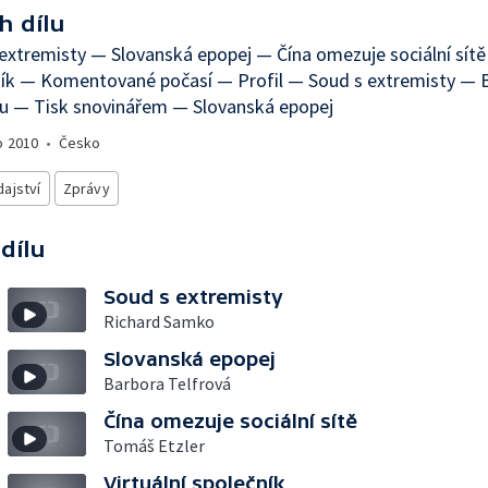
h dílu
extremisty — Slovanská epopej — Čína omezuje sociální sítě 
ník — Komentované počasí — Profil — Soud s extremisty — 
ku — Tisk snovinářem — Slovanská epopej
o
2010
•
Česko
ajství
Zprávy
 dílu
Soud s extremisty
Richard Samko
Slovanská epopej
Barbora Telfrová
Čína omezuje sociální sítě
Tomáš Etzler
Virtuální společník