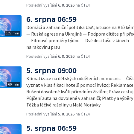
Poslední vysílání
6. 8. 2026
na ČT24
6. srpna 06:59
Domácí a zahraniční politika USA; Situace na Blízké
122 min
— Ruská agrese na Ukrajině — Podpora dítěte při pře
— Filmové premiéry týdne — Dvě deci tuše v kinech 
na rakovinu prsu
Poslední vysílání
6. 8. 2026
na ČT24
5. srpna 09:00
Klimatizace na dětských odděleních nemocnic — Čišt
60 min
vyznat v klasifikaci hotelů pomocí hvězd; Reklamace
Rušení dovolené kvůli přírodním živlům; Práva cestují
Půjčení auta na dovolené v zahraničí; Platby a výběry
Těžba léčivé rašeliny u Malé Morávky
Poslední vysílání
5. 8. 2026
na ČT24
5. srpna 06:59