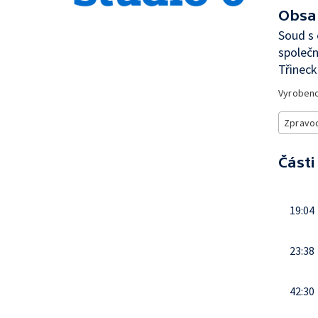
Obsa
Soud s 
společ
Třinec
Vyroben
Zpravod
Části
19:04
23:38
42:30