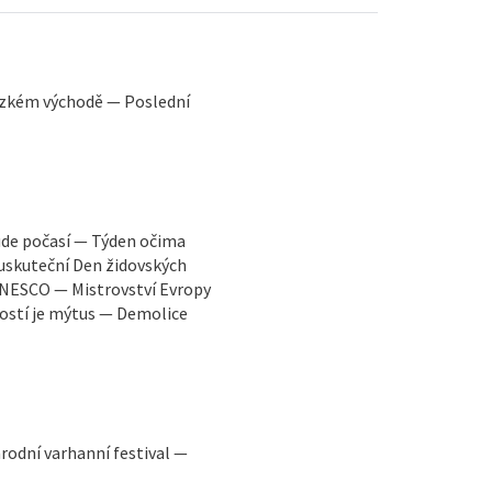
lízkém východě — Poslední
ude počasí — Týden očima
 uskuteční Den židovských
UNESCO — Mistrovství Evropy
lostí je mýtus — Demolice
odní varhanní festival —