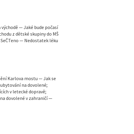
m východě — Jaké bude počasí
chodu z dětské skupiny do MŠ
— SeČTeno — Nedostatek léku
ění Karlova mostu — Jak se
 ubytování na dovolené;
cích v letecké dopravě;
 na dovolené v zahraničí —