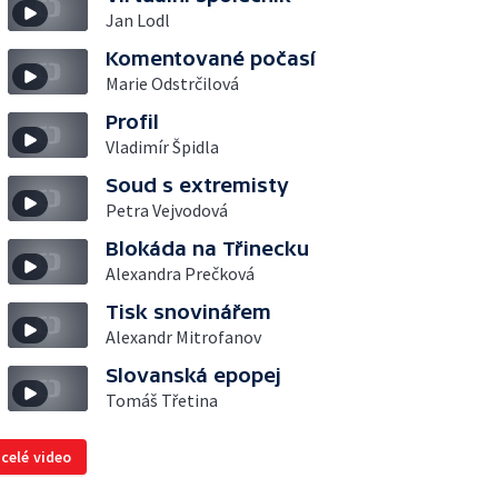
Jan Lodl
Komentované počasí
Marie Odstrčilová
Profil
Vladimír Špidla
Soud s extremisty
Petra Vejvodová
Blokáda na Třinecku
Alexandra Prečková
Tisk snovinářem
Alexandr Mitrofanov
Slovanská epopej
Tomáš Třetina
 celé video