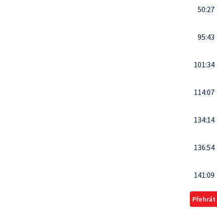
50:27
95:43
101:34
114:07
134:14
136:54
141:09
Přehrát