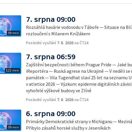
7. srpna 09:00
Rozsáhlá havárie vodovodu v Táboře — Situace na B
59 min
rozloučení s Milanem Knížákem
Poslední vysílání
7. 8. 2026
na ČT24
7. srpna 06:59
Zajištění bezpečnosti během Prague Pride — Jaké b
122 min
iReportéra — Ruská agrese na Ukrajině — V neděli se
památek — Vila Tugendhat slaví 25 let na seznamu 
v atletice 2026 — Výzkum: epidemie digitálních závis
vyhořelé výškové budovy ve Zlíně
Poslední vysílání
7. 8. 2026
na ČT24
6. srpna 09:00
Primárky Demokratické strany v Michiganu — Mezinár
59 min
Přibylo zásahů horské služby v Jeseníkách