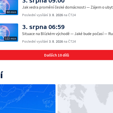
3. srpna 09:00
Jak vedra promění české domácnosti — Zájem o ubyto
60 min
Poslední vysílání
3. 8. 2026
na ČT24
3. srpna 06:59
Situace na Blízkém východě — Jaké bude počasí — Ru
122 min
Poslední vysílání
3. 8. 2026
na ČT24
Dalších 10 dílů
í