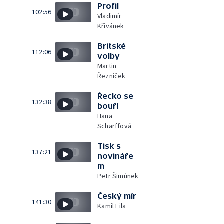
Profil
102:56
Vladimír
Křivánek
Britské
112:06
volby
Martin
Řezníček
Řecko se
132:38
bouří
Hana
Scharffová
Tisk s
137:21
novináře
m
Petr Šimůnek
Český mír
141:30
Kamil Fila