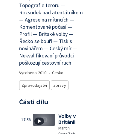
Topografie teroru —
Rozsudek nad atentátníkem
— Agrese na mítincích —
Komentované počasí —
Profil — Britské volby —
Řecko se bouří — Tisk s
novinářem — Český mír —
Nekvalifikovaní průvodci
poškozují cestovní ruch
Vyrobeno
2010
•
Česko
Zpravodajství
Zprávy
Části dílu
Volby v
17:58
Británii
Martin