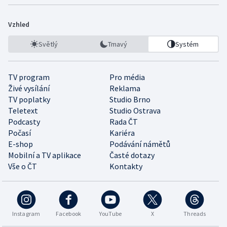
Vzhled
Světlý
Tmavý
Systém
TV program
Pro média
Živé vysílání
Reklama
TV poplatky
Studio Brno
Teletext
Studio Ostrava
Podcasty
Rada ČT
Počasí
Kariéra
E-shop
Podávání námětů
Mobilní a TV aplikace
Časté dotazy
Vše o ČT
Kontakty
Instagram
Facebook
YouTube
X
Threads