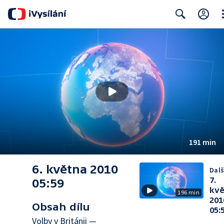
Cl
Search
191 min
6. května 2010
Dalš
7.
05:59
kvě
196 min
201
Obsah dílu
05:
Volby v Británii —