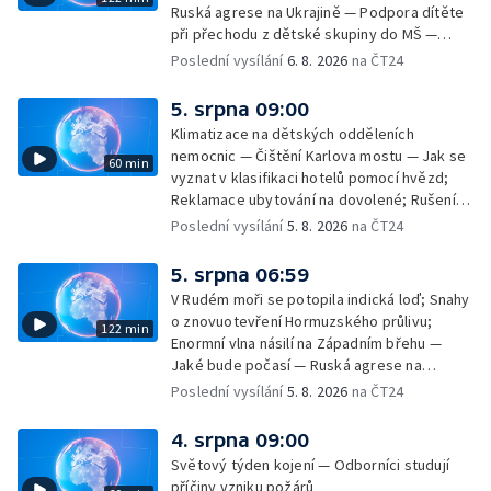
Ruská agrese na Ukrajině — Podpora dítěte
při přechodu z dětské skupiny do MŠ —
Filmové premiéry týdne — Dvě deci tuše v
Poslední vysílání
6. 8. 2026
na ČT24
kinech — SeČTeno — Nedostatek léku na
rakovinu prsu
5. srpna 09:00
Klimatizace na dětských odděleních
nemocnic — Čištění Karlova mostu — Jak se
60 min
vyznat v klasifikaci hotelů pomocí hvězd;
Reklamace ubytování na dovolené; Rušení
dovolené kvůli přírodním živlům; Práva
Poslední vysílání
5. 8. 2026
na ČT24
cestujících v letecké dopravě; Půjčení auta
na dovolené v zahraničí; Platby a výběry na
5. srpna 06:59
dovolené v zahraničí — Těžba léčivé rašeliny
V Rudém moři se potopila indická loď; Snahy
u Malé Morávky
o znovuotevření Hormuzského průlivu;
122 min
Enormní vlna násilí na Západním břehu —
Jaké bude počasí — Ruská agrese na
Ukrajině — Vliv veder na lidské orgány — Při
Poslední vysílání
5. 8. 2026
na ČT24
úderech v Kyjevské oblasti zahynulo 15 lidí
— Třem obcím na Brněnsku dočasně došla
4. srpna 09:00
pitná voda — SP v orientačním běhu v Česku
Světový týden kojení — Odborníci studují
— Horko a požáry sužují Evropu — Rybářský
příčiny vzniku požárů