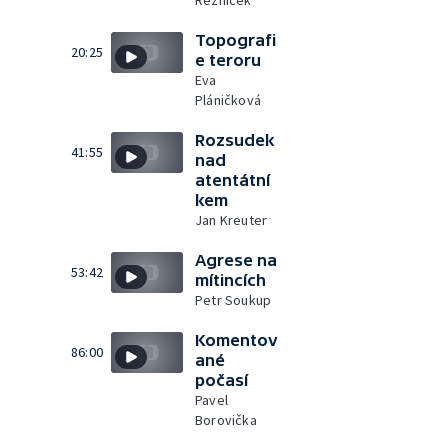
Řezníček
Topografi
20:25
e teroru
Eva
Pláničková
Rozsudek
41:55
nad
atentátní
kem
Jan Kreuter
Agrese na
53:42
mítincích
Petr Soukup
Komentov
86:00
ané
počasí
Pavel
Borovička