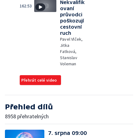
Nekvalifik
162:53
ovaní
průvodci
poškozují
cestovní
ruch
Pavel Vlček,
Jitka
Fatková,
Stanislav
Voleman
Přehrát celé video
Přehled dílů
8958 přehratelných
7. srpna 09:00