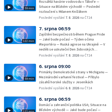
Rozsáhlá havárie vodovodu v Táboře —
Situace na Blízkém východě — Poslední
59 min
rozloučení s Milanem Knížákem
Poslední vysílání
7. 8. 2026
na ČT24
7. srpna 06:59
Zajištění bezpečnosti během Prague Pride
— Jaké bude počasí — Týden očima
122 min
iReportéra — Ruská agrese na Ukrajině — V
neděli se uskuteční Den židovských
památek — Vila Tugendhat slaví 25 let na
Poslední vysílání
7. 8. 2026
na ČT24
seznamu UNESCO — Mistrovství Evropy v
atletice 2026 — Výzkum: epidemie digitálních
6. srpna 09:00
závislostí je mýtus — Demolice vyhořelé
Primárky Demokratické strany v Michiganu —
výškové budovy ve Zlíně
Mezinárodní varhanní festival — Přibylo
59 min
zásahů horské služby v Jeseníkách
Poslední vysílání
6. 8. 2026
na ČT24
6. srpna 06:59
Domácí a zahraniční politika USA; Situace na
Blízkém východě — Jaké bude počasí —
122 min