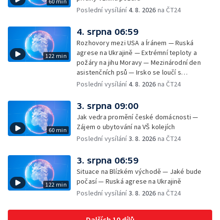
60 min
příměstský tábor
Poslední vysílání
4. 8. 2026
na ČT24
4. srpna 06:59
Rozhovory mezi USA a Íránem — Ruská
agrese na Ukrajině — Extrémní teploty a
122 min
požáry na jihu Moravy — Mezinárodní den
asistenčních psů — Irsko se loučí s
hudebníkem Glenem Hansardem
Poslední vysílání
4. 8. 2026
na ČT24
3. srpna 09:00
Jak vedra promění české domácnosti —
Zájem o ubytování na VŠ kolejích
60 min
Poslední vysílání
3. 8. 2026
na ČT24
3. srpna 06:59
Situace na Blízkém východě — Jaké bude
počasí — Ruská agrese na Ukrajině
122 min
Poslední vysílání
3. 8. 2026
na ČT24
Dalších 10 dílů