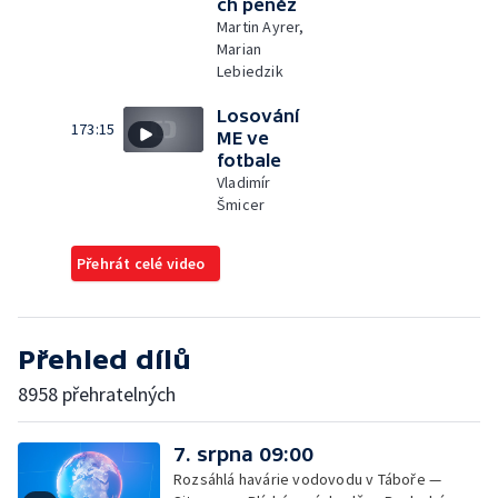
ch peněz
Martin Ayrer,
Marian
Lebiedzik
Losování
173:15
ME ve
fotbale
Vladimír
Šmicer
Přehrát celé video
Přehled dílů
8958 přehratelných
7. srpna 09:00
Rozsáhlá havárie vodovodu v Táboře —