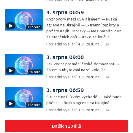
4. srpna 06:59
Rozhovory mezi USA a Íránem — Ruská
agrese na Ukrajině — Extrémní teploty a
122 min
požáry na jihu Moravy — Mezinárodní den
asistenčních psů — Irsko se loučí s
hudebníkem Glenem Hansardem
Poslední vysílání
4. 8. 2026
na ČT24
3. srpna 09:00
Jak vedra promění české domácnosti —
Zájem o ubytování na VŠ kolejích
60 min
Poslední vysílání
3. 8. 2026
na ČT24
3. srpna 06:59
Situace na Blízkém východě — Jaké bude
počasí — Ruská agrese na Ukrajině
122 min
Poslední vysílání
3. 8. 2026
na ČT24
Dalších 10 dílů