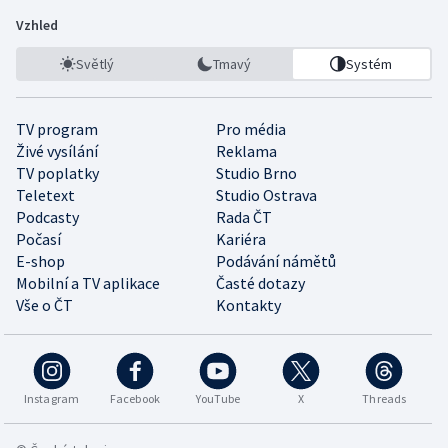
Vzhled
Světlý
Tmavý
Systém
TV program
Pro média
Živé vysílání
Reklama
TV poplatky
Studio Brno
Teletext
Studio Ostrava
Podcasty
Rada ČT
Počasí
Kariéra
E-shop
Podávání námětů
Mobilní a TV aplikace
Časté dotazy
Vše o ČT
Kontakty
Instagram
Facebook
YouTube
X
Threads