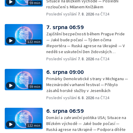
Situace na Blízkém východě — Poslední
59 min
rozloučení s Milanem Knížákem
Poslední vysílání
7. 8. 2026
na ČT24
7. srpna 06:59
Zajištění bezpečnosti během Prague Pride
— Jaké bude počasí — Týden očima
122 min
iReportéra — Ruská agrese na Ukrajině — V
neděli se uskuteční Den židovských
památek — Vila Tugendhat slaví 25 let na
Poslední vysílání
7. 8. 2026
na ČT24
seznamu UNESCO — Mistrovství Evropy v
atletice 2026 — Výzkum: epidemie digitálních
6. srpna 09:00
závislostí je mýtus — Demolice vyhořelé
Primárky Demokratické strany v Michiganu —
výškové budovy ve Zlíně
Mezinárodní varhanní festival — Přibylo
59 min
zásahů horské služby v Jeseníkách
Poslední vysílání
6. 8. 2026
na ČT24
6. srpna 06:59
Domácí a zahraniční politika USA; Situace na
Blízkém východě — Jaké bude počasí —
122 min
Ruská agrese na Ukrajině — Podpora dítěte