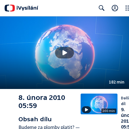
Clo
Search
182 min
8. února 2010
Dalš
díl
05:59
9.
200 min
ún
Obsah dílu
201
Budeme za plomby platit? —
05: