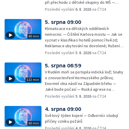
při přechodu z dětské skupiny do MŠ —
Filmové premiéry týdne — Dvě deci tuše v
Poslední vysílání
6. 8. 2026
na ČT24
kinech — SeČTeno — Nedostatek léku na
rakovinu prsu
5. srpna 09:00
Klimatizace na dětských odděleních
nemocnic — Čištění Karlova mostu — Jak se
60 min
vyznat v klasifikaci hotelů pomocí hvězd;
Reklamace ubytování na dovolené; Rušení
dovolené kvůli přírodním živlům; Práva
Poslední vysílání
5. 8. 2026
na ČT24
cestujících v letecké dopravě; Půjčení auta
na dovolené v zahraničí; Platby a výběry na
5. srpna 06:59
dovolené v zahraničí — Těžba léčivé rašeliny
V Rudém moři se potopila indická loď; Snahy
u Malé Morávky
o znovuotevření Hormuzského průlivu;
122 min
Enormní vlna násilí na Západním břehu —
Jaké bude počasí — Ruská agrese na
Ukrajině — Vliv veder na lidské orgány — Při
Poslední vysílání
5. 8. 2026
na ČT24
úderech v Kyjevské oblasti zahynulo 15 lidí
— Třem obcím na Brněnsku dočasně došla
4. srpna 09:00
pitná voda — SP v orientačním běhu v Česku
Světový týden kojení — Odborníci studují
— Horko a požáry sužují Evropu — Rybářský
příčiny vzniku požárů
60 min
příměstský tábor
Poslední vysílání
4. 8. 2026
na ČT24