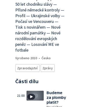
50 let chodníku slávy —
Přísné německé kontroly —
Profil — Ukrajinské volby —
Počasí ve Vencouveru —
Tisk s novinářem — Nové
národní památky — Nové
rozdělování evropských
peněz — Losování ME ve
fotbale
Vyrobeno
2010
•
Česko
Zpravodajství
Zprávy
Části dílu
Budeme
21:00
za plomby
platit?