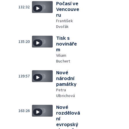
Počasí ve
132:32
Vencouve
ru
František
Dvořák
Tisk s
135:20
novináře
m
Viliam
Buchert
Nové
139:57
národní
památky
Petra
Ulbrichová
Nové
163:26
rozdělová
ní
evropský