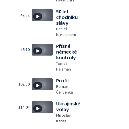
Pavel Chrz
50 let
42:32
chodníku
slávy
Daniel
Kreuzmann
Přísné
46:10
německé
kontroly
Tomáš
Haišman
Profil
102:59
Roman
Červenka
Ukrajinské
114:04
volby
Miroslav
Karas