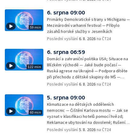
seznamu UNESCO — Mistrovství Evropy v
atletice 2026 — Výzkum: epidemie digitálních
6. srpna 09:00
závislostí je mýtus — Demolice vyhořelé
Primárky Demokratické strany v Michiganu —
výškové budovy ve Zlíně
Mezinárodní varhanní festival — Přibylo
59 min
zásahů horské služby v Jeseníkách
Poslední vysílání
6. 8. 2026
na ČT24
6. srpna 06:59
Domácí a zahraniční politika USA; Situace na
Blízkém východě — Jaké bude počasí —
122 min
Ruská agrese na Ukrajině — Podpora dítěte
při přechodu z dětské skupiny do MŠ —
Filmové premiéry týdne — Dvě deci tuše v
Poslední vysílání
6. 8. 2026
na ČT24
kinech — SeČTeno — Nedostatek léku na
rakovinu prsu
5. srpna 09:00
Klimatizace na dětských odděleních
nemocnic — Čištění Karlova mostu — Jak se
60 min
vyznat v klasifikaci hotelů pomocí hvězd;
Reklamace ubytování na dovolené; Rušení
dovolené kvůli přírodním živlům; Práva
Poslední vysílání
5. 8. 2026
na ČT24
cestujících v letecké dopravě; Půjčení auta