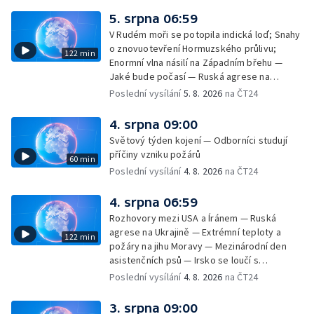
na dovolené v zahraničí; Platby a výběry na
5. srpna 06:59
dovolené v zahraničí — Těžba léčivé rašeliny
V Rudém moři se potopila indická loď; Snahy
u Malé Morávky
o znovuotevření Hormuzského průlivu;
122 min
Enormní vlna násilí na Západním břehu —
Jaké bude počasí — Ruská agrese na
Ukrajině — Vliv veder na lidské orgány — Při
Poslední vysílání
5. 8. 2026
na ČT24
úderech v Kyjevské oblasti zahynulo 15 lidí
— Třem obcím na Brněnsku dočasně došla
4. srpna 09:00
pitná voda — SP v orientačním běhu v Česku
Světový týden kojení — Odborníci studují
— Horko a požáry sužují Evropu — Rybářský
příčiny vzniku požárů
60 min
příměstský tábor
Poslední vysílání
4. 8. 2026
na ČT24
4. srpna 06:59
Rozhovory mezi USA a Íránem — Ruská
agrese na Ukrajině — Extrémní teploty a
122 min
požáry na jihu Moravy — Mezinárodní den
asistenčních psů — Irsko se loučí s
hudebníkem Glenem Hansardem
Poslední vysílání
4. 8. 2026
na ČT24
3. srpna 09:00