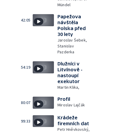
Mündel
Papežova
42:05
návštěla
Polska před
30 lety
Jaroslav Šebek,
Stanislav
Pazderka
Dlužníci v
54:19
Litvínově -
nastoupí
exekutor
Martin Klika,
Profil
80:07
Miroslav Lajčák
Krádeže
99:33
firemních dat
Petr Hněvkovský,