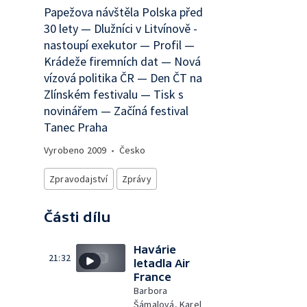
Papežova návštěla Polska před
30 lety — Dlužníci v Litvínově -
nastoupí exekutor — Profil —
Krádeže firemních dat — Nová
vízová politika ČR — Den ČT na
Zlínském festivalu — Tisk s
novinářem — Začíná festival
Tanec Praha
Vyrobeno
2009
•
Česko
Zpravodajství
Zprávy
Části dílu
Havárie
21:32
letadla Air
France
Barbora
Šámalová, Karel