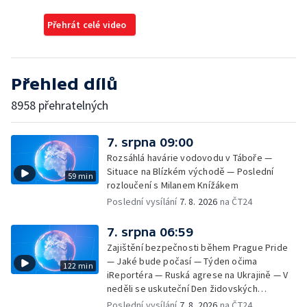
Přehrát celé video
Přehled dílů
8958 přehratelných
7. srpna 09:00
Rozsáhlá havárie vodovodu v Táboře —
Situace na Blízkém východě — Poslední
59 min
rozloučení s Milanem Knížákem
Poslední vysílání
7. 8. 2026
na ČT24
7. srpna 06:59
Zajištění bezpečnosti během Prague Pride
— Jaké bude počasí — Týden očima
122 min
iReportéra — Ruská agrese na Ukrajině — V
neděli se uskuteční Den židovských
památek — Vila Tugendhat slaví 25 let na
Poslední vysílání
7. 8. 2026
na ČT24