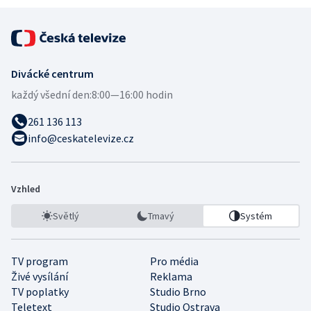
Divácké centrum
každý všední den:
8:00—16:00 hodin
261 136 113
info@ceskatelevize.cz
Vzhled
Světlý
Tmavý
Systém
TV program
Pro média
Živé vysílání
Reklama
TV poplatky
Studio Brno
Teletext
Studio Ostrava