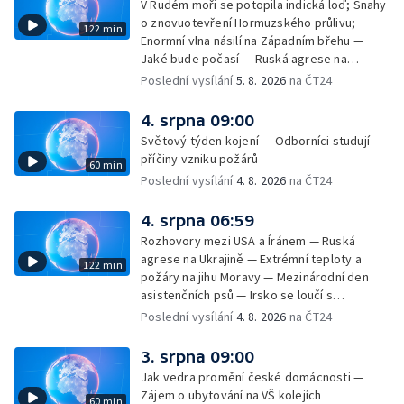
V Rudém moři se potopila indická loď; Snahy
u Malé Morávky
o znovuotevření Hormuzského průlivu;
122 min
Enormní vlna násilí na Západním břehu —
Jaké bude počasí — Ruská agrese na
Ukrajině — Vliv veder na lidské orgány — Při
Poslední vysílání
5. 8. 2026
na ČT24
úderech v Kyjevské oblasti zahynulo 15 lidí
— Třem obcím na Brněnsku dočasně došla
4. srpna 09:00
pitná voda — SP v orientačním běhu v Česku
Světový týden kojení — Odborníci studují
— Horko a požáry sužují Evropu — Rybářský
příčiny vzniku požárů
60 min
příměstský tábor
Poslední vysílání
4. 8. 2026
na ČT24
4. srpna 06:59
Rozhovory mezi USA a Íránem — Ruská
agrese na Ukrajině — Extrémní teploty a
122 min
požáry na jihu Moravy — Mezinárodní den
asistenčních psů — Irsko se loučí s
hudebníkem Glenem Hansardem
Poslední vysílání
4. 8. 2026
na ČT24
3. srpna 09:00
Jak vedra promění české domácnosti —
Zájem o ubytování na VŠ kolejích
60 min