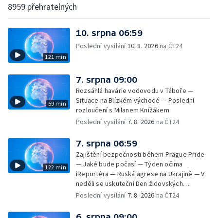
8959 přehratelných
10. srpna 06:59
Poslední vysílání
10. 8. 2026
na ČT24
121 min
7. srpna 09:00
Rozsáhlá havárie vodovodu v Táboře —
Situace na Blízkém východě — Poslední
59 min
rozloučení s Milanem Knížákem
Poslední vysílání
7. 8. 2026
na ČT24
7. srpna 06:59
Zajištění bezpečnosti během Prague Pride
— Jaké bude počasí — Týden očima
122 min
iReportéra — Ruská agrese na Ukrajině — V
neděli se uskuteční Den židovských
památek — Vila Tugendhat slaví 25 let na
Poslední vysílání
7. 8. 2026
na ČT24
seznamu UNESCO — Mistrovství Evropy v
atletice 2026 — Výzkum: epidemie digitálních
6. srpna 09:00