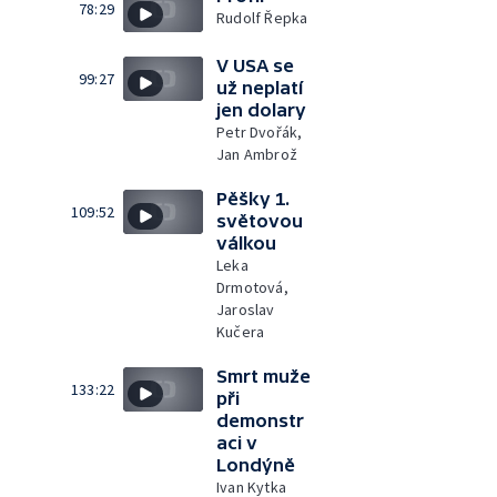
78:29
Rudolf Řepka
V USA se
99:27
už neplatí
jen dolary
Petr Dvořák,
Jan Ambrož
Pěšky 1.
109:52
světovou
válkou
Leka
Drmotová,
Jaroslav
Kučera
Smrt muže
133:22
při
demonstr
aci v
Londýně
Ivan Kytka