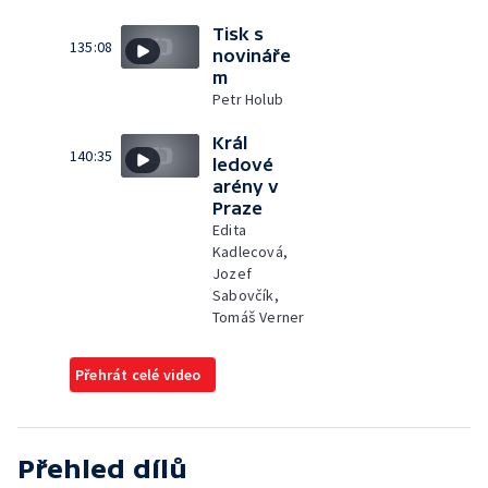
Tisk s
135:08
novináře
m
Petr Holub
Král
140:35
ledové
arény v
Praze
Edita
Kadlecová,
Jozef
Sabovčík,
Tomáš Verner
Přehrát celé video
Přehled dílů