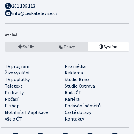
261 136 113
info@ceskatelevize.cz
Vzhled
Světlý
Tmavý
Systém
TV program
Pro média
Živé vysílání
Reklama
TV poplatky
Studio Brno
Teletext
Studio Ostrava
Podcasty
Rada ČT
Počasí
Kariéra
E-shop
Podávání námětů
Mobilní a TV aplikace
Časté dotazy
Vše o ČT
Kontakty