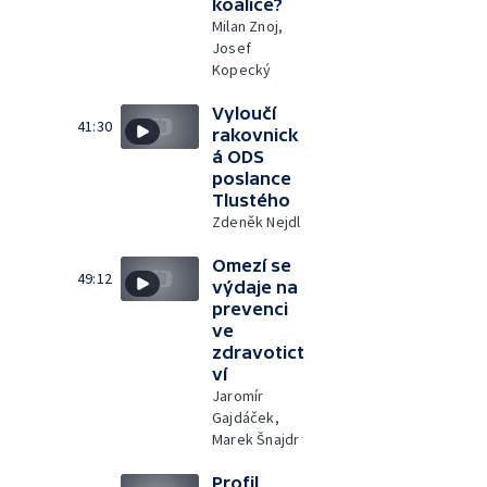
koalice?
Milan Znoj,
Josef
Kopecký
Vyloučí
41:30
rakovnick
á ODS
poslance
Tlustého
Zdeněk Nejdl
Omezí se
49:12
výdaje na
prevenci
ve
zdravotict
ví
Jaromír
Gajdáček,
Marek Šnajdr
Profil