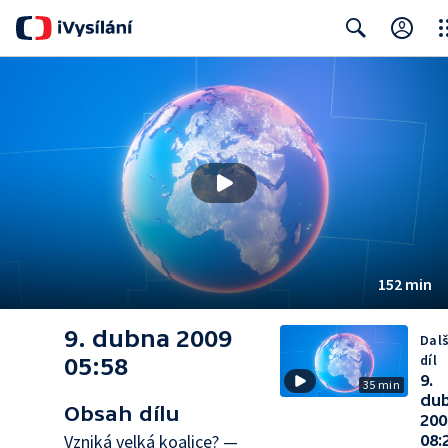
Clo
Search
152 min
9. dubna 2009
Dalš
díl
05:58
9.
35 min
du
Obsah dílu
200
Vzniká velká koalice? —
08: