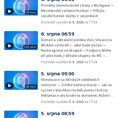
závislostí je mýtus — Demolice vyhořelé
Primárky Demokratické strany v Michiganu —
výškové budovy ve Zlíně
Mezinárodní varhanní festival — Přibylo
59 min
zásahů horské služby v Jeseníkách
Poslední vysílání
6. 8. 2026
na ČT24
6. srpna 06:59
Domácí a zahraniční politika USA; Situace na
Blízkém východě — Jaké bude počasí —
122 min
Ruská agrese na Ukrajině — Podpora dítěte
při přechodu z dětské skupiny do MŠ —
Filmové premiéry týdne — Dvě deci tuše v
Poslední vysílání
6. 8. 2026
na ČT24
kinech — SeČTeno — Nedostatek léku na
rakovinu prsu
5. srpna 09:00
Klimatizace na dětských odděleních
nemocnic — Čištění Karlova mostu — Jak se
60 min
vyznat v klasifikaci hotelů pomocí hvězd;
Reklamace ubytování na dovolené; Rušení
dovolené kvůli přírodním živlům; Práva
Poslední vysílání
5. 8. 2026
na ČT24
cestujících v letecké dopravě; Půjčení auta
na dovolené v zahraničí; Platby a výběry na
5. srpna 06:59
dovolené v zahraničí — Těžba léčivé rašeliny