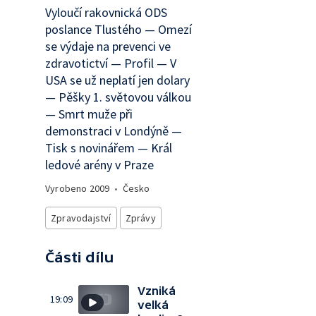
Vyloučí rakovnická ODS
poslance Tlustého — Omezí
se výdaje na prevenci ve
zdravotictví — Profil — V
USA se už neplatí jen dolary
— Pěšky 1. světovou válkou
— Smrt muže při
demonstraci v Londýně —
Tisk s novinářem — Král
ledové arény v Praze
Vyrobeno
2009
•
Česko
Zpravodajství
Zprávy
Části dílu
Vzniká
19:09
velká