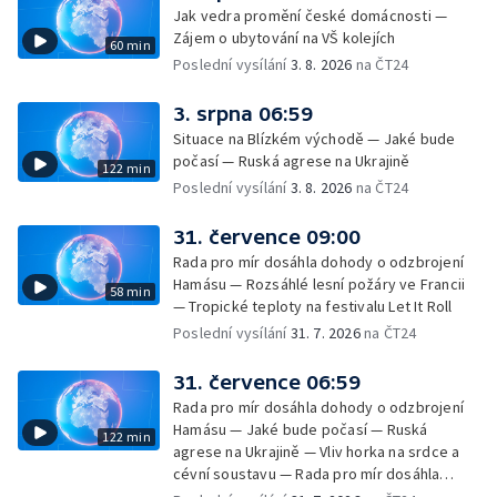
Jak vedra promění české domácnosti —
Zájem o ubytování na VŠ kolejích
60 min
Poslední vysílání
3. 8. 2026
na ČT24
3. srpna 06:59
Situace na Blízkém východě — Jaké bude
počasí — Ruská agrese na Ukrajině
122 min
Poslední vysílání
3. 8. 2026
na ČT24
31. července 09:00
Rada pro mír dosáhla dohody o odzbrojení
Hamásu — Rozsáhlé lesní požáry ve Francii
58 min
— Tropické teploty na festivalu Let It Roll
Poslední vysílání
31. 7. 2026
na ČT24
31. července 06:59
Rada pro mír dosáhla dohody o odzbrojení
Hamásu — Jaké bude počasí — Ruská
122 min
agrese na Ukrajině — Vliv horka na srdce a
cévní soustavu — Rada pro mír dosáhla
dohody o odzbrojení Hamásu — Dokument