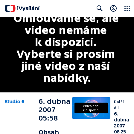
Omlouváme se, ale 
Close
Search
video nemáme 
k dispozici. 
Vyberte si prosím 
jiné video z naší 
nabídky.
6. dubna
Další
Video není
díl
2007
k dispozici
6.
05:58
dubna
2007
Obsah
08:25