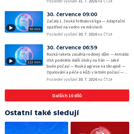
Poslední vysílání
31. 7. 2026
na ČT24
Veřejný prostor Františka Skály — V srpnu
začíná výplata superdávky — Tropické
30. července 09:00
teploty zatěžují i volně žijící zvířata
Začala 1. česká fotbalová liga — Adaptační
opatření na vedro ve městech
60 min
Poslední vysílání
30. 7. 2026
na ČT24
30. července 06:59
Ruská raketa zasáhla rodinný dům — Armáda
USA podnikla další útoky na Írán — Jaké
122 min
bude počasí — Ruská agrese na Ukrajině —
Opalování a péče o kůži v letním počasí —
Filmové premiéry — Komedie Dovolená v
Poslední vysílání
30. 7. 2026
na ČT24
Českém ráji v kinech — SeČTeno — Vliv horka
na chování řidičů
Dalších 10 dílů
Ostatní také sledují