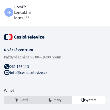
Otevřít
kontaktní
formulář
Divácké centrum
každý všední den:
8:00—16:00 hodin
261 136 113
info@ceskatelevize.cz
Vzhled
Světlý
Tmavý
Systém