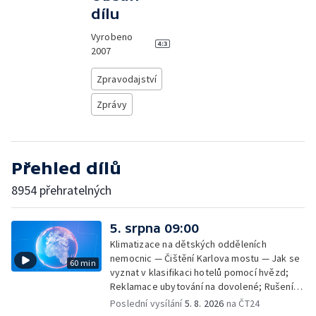
dílu
Vyrobeno
2007
Zpravodajství
Zprávy
Přehled dílů
8954 přehratelných
5. srpna 09:00
Klimatizace na dětských odděleních
nemocnic — Čištění Karlova mostu — Jak se
60 min
vyznat v klasifikaci hotelů pomocí hvězd;
Reklamace ubytování na dovolené; Rušení
dovolené kvůli přírodním živlům; Práva
Poslední vysílání
5. 8. 2026
na ČT24
cestujících v letecké dopravě; Půjčení auta