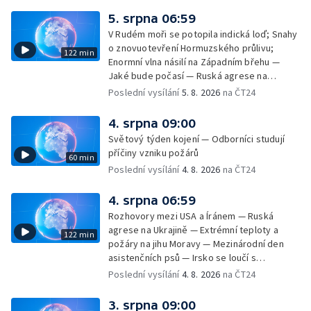
na dovolené v zahraničí; Platby a výběry na
5. srpna 06:59
dovolené v zahraničí — Těžba léčivé rašeliny
V Rudém moři se potopila indická loď; Snahy
u Malé Morávky
o znovuotevření Hormuzského průlivu;
122 min
Enormní vlna násilí na Západním břehu —
Jaké bude počasí — Ruská agrese na
Ukrajině — Vliv veder na lidské orgány — Při
Poslední vysílání
5. 8. 2026
na ČT24
úderech v Kyjevské oblasti zahynulo 15 lidí
— Třem obcím na Brněnsku dočasně došla
4. srpna 09:00
pitná voda — SP v orientačním běhu v Česku
Světový týden kojení — Odborníci studují
— Horko a požáry sužují Evropu — Rybářský
příčiny vzniku požárů
60 min
příměstský tábor
Poslední vysílání
4. 8. 2026
na ČT24
4. srpna 06:59
Rozhovory mezi USA a Íránem — Ruská
agrese na Ukrajině — Extrémní teploty a
122 min
požáry na jihu Moravy — Mezinárodní den
asistenčních psů — Irsko se loučí s
hudebníkem Glenem Hansardem
Poslední vysílání
4. 8. 2026
na ČT24
3. srpna 09:00