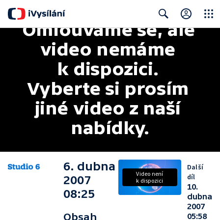
Omlouváme se, ale 
Close
Search
video nemáme 
k dispozici. 
Vyberte si prosím 
jiné video z naší 
nabídky.
6. dubna
Další
Video není
díl
2007
k dispozici
10.
08:25
dubna
2007
Obsah
05:58