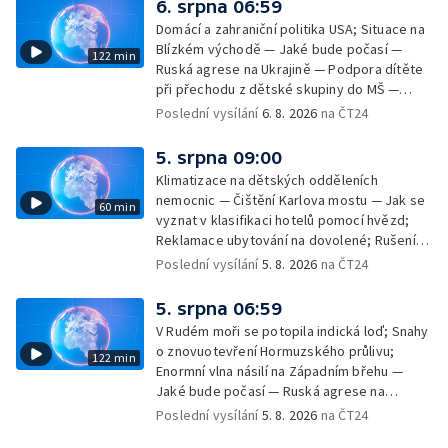
6. srpna 06:59
Domácí a zahraniční politika USA; Situace na
Blízkém východě — Jaké bude počasí —
122 min
Ruská agrese na Ukrajině — Podpora dítěte
při přechodu z dětské skupiny do MŠ —
Filmové premiéry týdne — Dvě deci tuše v
Poslední vysílání
6. 8. 2026
na ČT24
kinech — SeČTeno — Nedostatek léku na
rakovinu prsu
5. srpna 09:00
Klimatizace na dětských odděleních
nemocnic — Čištění Karlova mostu — Jak se
60 min
vyznat v klasifikaci hotelů pomocí hvězd;
Reklamace ubytování na dovolené; Rušení
dovolené kvůli přírodním živlům; Práva
Poslední vysílání
5. 8. 2026
na ČT24
cestujících v letecké dopravě; Půjčení auta
na dovolené v zahraničí; Platby a výběry na
5. srpna 06:59
dovolené v zahraničí — Těžba léčivé rašeliny
V Rudém moři se potopila indická loď; Snahy
u Malé Morávky
o znovuotevření Hormuzského průlivu;
122 min
Enormní vlna násilí na Západním břehu —
Jaké bude počasí — Ruská agrese na
Ukrajině — Vliv veder na lidské orgány — Při
Poslední vysílání
5. 8. 2026
na ČT24
úderech v Kyjevské oblasti zahynulo 15 lidí