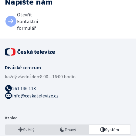
Napište nám
Otevřít
kontaktní
formulář
Divácké centrum
každý všední den:
8:00—16:00 hodin
261 136 113
info@ceskatelevize.cz
Vzhled
Světlý
Tmavý
Systém