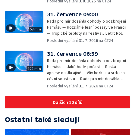
Poslední vysílání
3. 8. 2026
na ČT24
31. července 09:00
Rada pro mír dosáhla dohody o odzbrojení
Hamásu — Rozsáhlé lesní požáry ve Francii
58 min
— Tropické teploty na festivalu Let It Roll
Poslední vysílání
31. 7. 2026
na ČT24
31. července 06:59
Rada pro mír dosáhla dohody o odzbrojení
Hamásu — Jaké bude počasí — Ruská
122 min
agrese na Ukrajině — Vliv horka na srdce a
cévní soustavu — Rada pro mír dosáhla
dohody o odzbrojení Hamásu — Dokument
Poslední vysílání
31. 7. 2026
na ČT24
Veřejný prostor Františka Skály — V srpnu
začíná výplata superdávky — Tropické
Dalších 10 dílů
teploty zatěžují i volně žijící zvířata
Ostatní také sledují