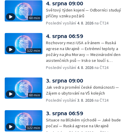
— Třem obcím na Brněnsku dočasně došla
4. srpna 09:00
pitná voda — SP v orientačním běhu v Česku
Světový týden kojení — Odborníci studují
— Horko a požáry sužují Evropu — Rybářský
příčiny vzniku požárů
60 min
příměstský tábor
Poslední vysílání
4. 8. 2026
na ČT24
4. srpna 06:59
Rozhovory mezi USA a Íránem — Ruská
agrese na Ukrajině — Extrémní teploty a
122 min
požáry na jihu Moravy — Mezinárodní den
asistenčních psů — Irsko se loučí s
hudebníkem Glenem Hansardem
Poslední vysílání
4. 8. 2026
na ČT24
3. srpna 09:00
Jak vedra promění české domácnosti —
Zájem o ubytování na VŠ kolejích
60 min
Poslední vysílání
3. 8. 2026
na ČT24
3. srpna 06:59
Situace na Blízkém východě — Jaké bude
počasí — Ruská agrese na Ukrajině
122 min