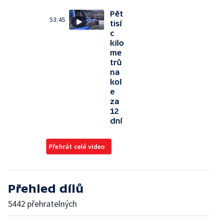
Pět
53:45
tisí
c
kilo
me
trů
na
kol
e
za
12
dní
Přehrát celé video
Přehled dílů
5442 přehratelných