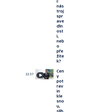
i:
nás
troj
spr
ave
dln
ost
i,
neb
o
pře
žite
k?
Cen
32:57
y
pot
rav
in
kle
sno
u,
slíb