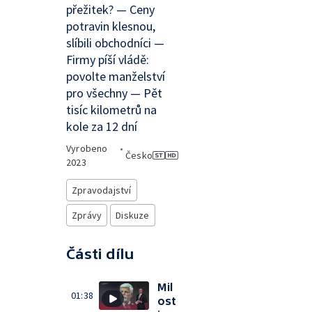
přežitek? — Ceny
potravin klesnou,
slíbili obchodníci —
Firmy píší vládě:
povolte manželství
pro všechny — Pět
tisíc kilometrů na
kole za 12 dní
Vyrobeno
•
Česko
2023
Zpravodajství
Zprávy
Diskuze
Části dílu
Mil
01:38
ost