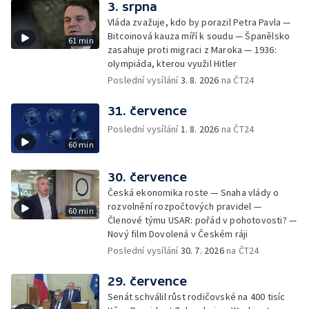
3. srpna
Vláda zvažuje, kdo by porazil Petra Pavla —
Bitcoinová kauza míří k soudu — Španělsko
61 min
zasahuje proti migraci z Maroka — 1936:
olympiáda, kterou využil Hitler
Poslední vysílání
3. 8. 2026
na ČT24
31. července
Poslední vysílání
1. 8. 2026
na ČT24
60 min
30. července
Česká ekonomika roste — Snaha vlády o
rozvolnění rozpočtových pravidel —
60 min
Členové týmu USAR: pořád v pohotovosti? —
Nový film Dovolená v Českém ráji
Poslední vysílání
30. 7. 2026
na ČT24
29. července
Senát schválil růst rodičovské na 400 tisíc