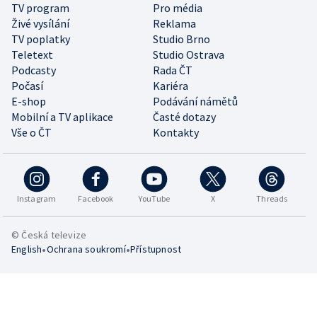
TV program
Pro média
Živé vysílání
Reklama
TV poplatky
Studio Brno
Teletext
Studio Ostrava
Podcasty
Rada ČT
Počasí
Kariéra
E-shop
Podávání námětů
Mobilní a TV aplikace
Časté dotazy
Vše o ČT
Kontakty
Instagram
Facebook
YouTube
X
Threads
© Česká televize
•
•
English
Ochrana soukromí
Přístupnost