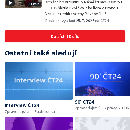
armádního vrtulníku v Náměšti nad Oslavou
61 min
— ODS škrtla Dvořáka jako lídra v Praze 1 —
Vznikne replika sochy Rovnováha?
Poslední vysílání
25. 7. 2026
na ČT24
Dalších 10 dílů
Ostatní také sledují
90’ ČT24
Interview ČT24
Zpravodajství
Zprávy
Dis
Zpravodajství
Publicistika