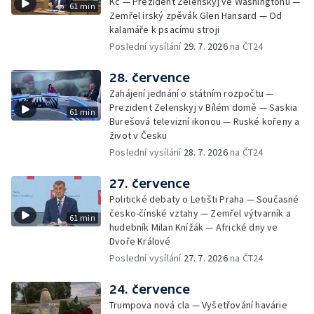
Kč — Prezident Zelenskyj ve Washingtonu —
61 min
Zemřel irský zpěvák Glen Hansard — Od
kalamáře k psacímu stroji
Poslední vysílání
29. 7. 2026
na ČT24
28. července
Zahájení jednání o státním rozpočtu —
Prezident Zelenskyj v Bílém domě — Saskia
61 min
Burešová televizní ikonou — Ruské kořeny a
život v Česku
Poslední vysílání
28. 7. 2026
na ČT24
27. července
Politické debaty o Letišti Praha — Současné
česko-čínské vztahy — Zemřel výtvarník a
61 min
hudebník Milan Knížák — Africké dny ve
Dvoře Králové
Poslední vysílání
27. 7. 2026
na ČT24
24. července
Trumpova nová cla — Vyšetřování havárie