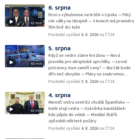
6. srpna
Dron s výbušninou na letišti v Lipsku — Pátý
rok války na Ukrajině — V kinech má premiéru
61 min
film Dvě dci tuše
Poslední vysílání
6. 8. 2026
na ČT24
5. srpna
Když se vedro stane hrozbou — Nová
pravidla pro ukrajinské uprchlíky — Levné
60 min
potraviny: kam zamíří ceny? — Burčák bude
dřív než obvykle — Plány na soukromou
orbitální stanici
Poslední vysílání
5. 8. 2026
na ČT24
4. srpna
Ministři vnitra zemí EU chválili Španělsko —
Kolik stojí vedra — Uzávěrka kandidátek:
61 min
kdo půjde do voleb — Hledání žhářů:
způsobili některé požáry
Poslední vysílání
4. 8. 2026
na ČT24