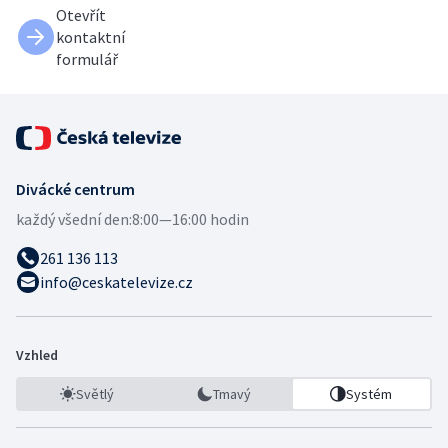
Otevřít
kontaktní
formulář
Divácké centrum
každý všední den:
8:00—16:00 hodin
261 136 113
info@ceskatelevize.cz
Vzhled
Světlý
Tmavý
Systém