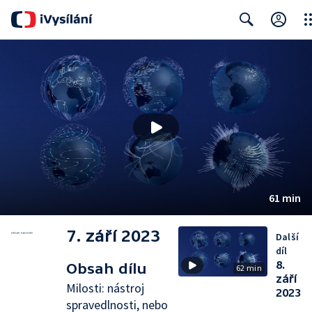
Clo
Search
61 min
7. září 2023
Další
díl
8.
Obsah dílu
62 min
září
Milosti: nástroj
2023
spravedlnosti, nebo