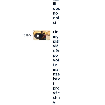
ili
obc
ho
dní
ci
Fir
47:27
my
píší
vlá
dě:
po
vol
te
ma
nže
lstv
í
pro
vše
chn
y