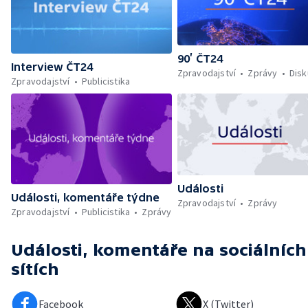
90’ ČT24
Interview ČT24
Zpravodajství
Zprávy
Dis
Zpravodajství
Publicistika
Události
Události, komentáře týdne
Zpravodajství
Zprávy
Zpravodajství
Publicistika
Zprávy
Události, komentáře
na sociálních
sítích
Facebook
X (Twitter)