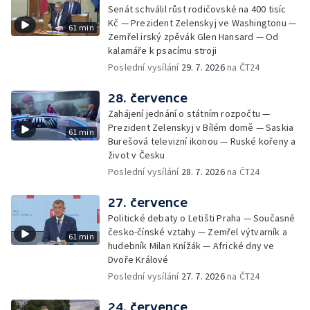
Senát schválil růst rodičovské na 400 tisíc
Kč — Prezident Zelenskyj ve Washingtonu —
61 min
Zemřel irský zpěvák Glen Hansard — Od
kalamáře k psacímu stroji
Poslední vysílání
29. 7. 2026
na ČT24
28. července
Zahájení jednání o státním rozpočtu —
Prezident Zelenskyj v Bílém domě — Saskia
61 min
Burešová televizní ikonou — Ruské kořeny a
život v Česku
Poslední vysílání
28. 7. 2026
na ČT24
27. července
Politické debaty o Letišti Praha — Současné
česko-čínské vztahy — Zemřel výtvarník a
61 min
hudebník Milan Knížák — Africké dny ve
Dvoře Králové
Poslední vysílání
27. 7. 2026
na ČT24
24. července