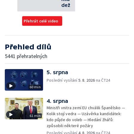
dež
Přehrát celé video
Přehled dílů
5441 přehratelných
5. srpna
Poslední vysílání
5. 8. 2026
na ČT24
60 min
4. srpna
Ministři vnitra zemí EU chválili Španělsko —
Kolik stojí vedra — Uzávěrka kandidátek:
61 min
kdo půjde do voleb — Hledání žhářů:
způsobili některé požáry
Poslední vysílání
4. 8. 2026
na ČT24