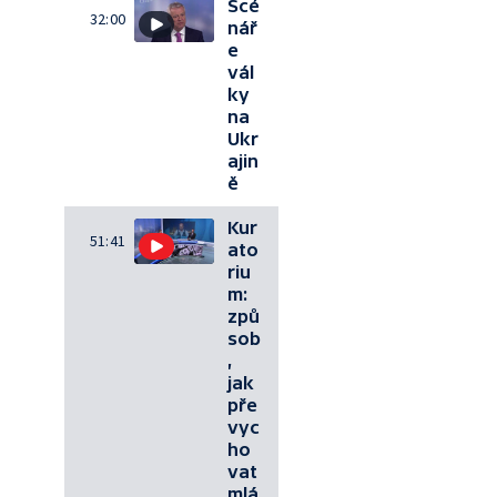
Scé
32:00
nář
e
vál
ky
na
Ukr
ajin
ě
Kur
51:41
ato
riu
m:
způ
sob
,
jak
pře
vyc
ho
vat
mlá