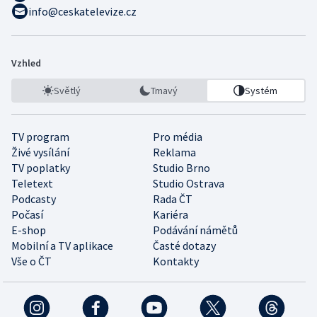
info@ceskatelevize.cz
Vzhled
Světlý
Tmavý
Systém
TV program
Pro média
Živé vysílání
Reklama
TV poplatky
Studio Brno
Teletext
Studio Ostrava
Podcasty
Rada ČT
Počasí
Kariéra
E-shop
Podávání námětů
Mobilní a TV aplikace
Časté dotazy
Vše o ČT
Kontakty