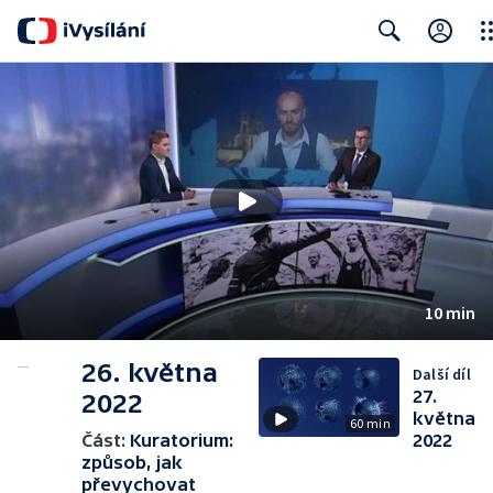
Clo
Search
10 min
26. května
Další díl
27.
2022
května
60 min
Část:
Kuratorium:
2022
způsob, jak
převychovat