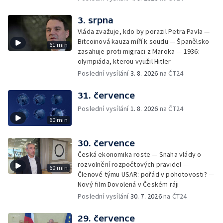
3. srpna
Vláda zvažuje, kdo by porazil Petra Pavla —
Bitcoinová kauza míří k soudu — Španělsko
61 min
zasahuje proti migraci z Maroka — 1936:
olympiáda, kterou využil Hitler
Poslední vysílání
3. 8. 2026
na ČT24
31. července
Poslední vysílání
1. 8. 2026
na ČT24
60 min
30. července
Česká ekonomika roste — Snaha vlády o
rozvolnění rozpočtových pravidel —
60 min
Členové týmu USAR: pořád v pohotovosti? —
Nový film Dovolená v Českém ráji
Poslední vysílání
30. 7. 2026
na ČT24
29. července