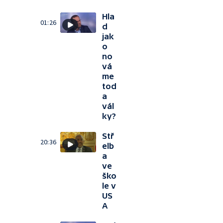
Hla
01:26
d
jak
o
no
vá
me
tod
a
vál
ky?
Stř
20:36
elb
a
ve
ško
le v
US
A