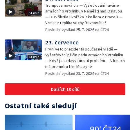
Trumpova nová cla — Vyšetřování havárie
armádního vrtulníku v Náměšti nad Oslavou
61 min
— ODS škrtla Dvořáka jako lídra v Praze 1 —
Vznikne replika sochy Rovnováha?
Poslední vysílání
25. 7. 2026
na ČT24
23. července
První veto prezidenta současné vládě —
Vyšetřování příčin pádu armádního vrtulníku
61 min
— Když jsou davy turistů problém — V kinech
má premiéru film Mistryně
Poslední vysílání
23. 7. 2026
na ČT24
Dalších 10 dílů
Ostatní také sledují