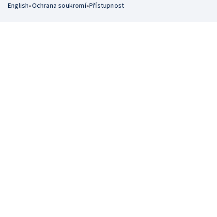
•
•
English
Ochrana soukromí
Přístupnost