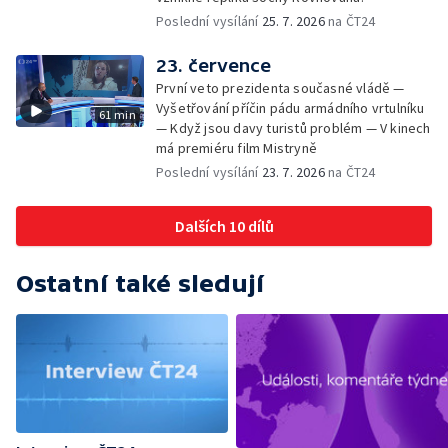
Poslední vysílání
25. 7. 2026
na ČT24
23. července
První veto prezidenta současné vládě —
Vyšetřování příčin pádu armádního vrtulníku
61 min
— Když jsou davy turistů problém — V kinech
má premiéru film Mistryně
Poslední vysílání
23. 7. 2026
na ČT24
Dalších 10 dílů
Ostatní také sledují