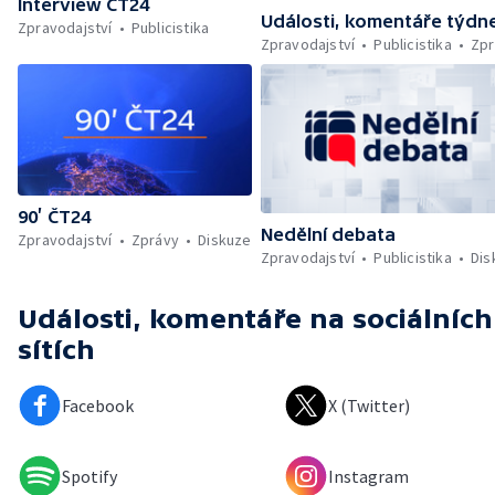
Interview ČT24
Události, komentáře týdn
Zpravodajství
Publicistika
Zpravodajství
Publicistika
Zpr
90’ ČT24
Nedělní debata
Zpravodajství
Zprávy
Diskuze
Zpravodajství
Publicistika
Dis
Události, komentáře
na sociálních
sítích
Facebook
X (Twitter)
Spotify
Instagram