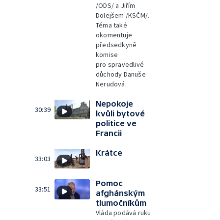
/ODS/ a Jiřím
Dolejšem /KSČM/.
Téma také
okomentuje
předsedkyně
komise
pro spravedlivé
důchody Danuše
Nerudová.
Nepokoje
30:39
kvůli bytové
politice ve
Francii
Krátce
33:03
Pomoc
33:51
afghánským
tlumočníkům
Vláda podává ruku