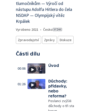
tlumočníkům — Výročí od
nástupu Adolfa Hitlera do čela
NSDAP — Olympijský vítěz
Krpálek
Vyrobeno
2021
•
Česko
Zpravodajství
Zprávy
Diskuze
Části dílu
Úvod
00:06
Důchody:
01:26
přídavky,
nebo
reforma?
Poslanci zvýšili
důchody o tři sta
korun