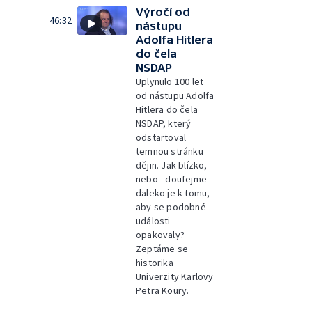
Výročí od
46:32
nástupu
Adolfa Hitlera
do čela
NSDAP
Uplynulo 100 let
od nástupu Adolfa
Hitlera do čela
NSDAP, který
odstartoval
temnou stránku
dějin. Jak blízko,
nebo - doufejme -
daleko je k tomu,
aby se podobné
události
opakovaly?
Zeptáme se
historika
Univerzity Karlovy
Petra Koury.