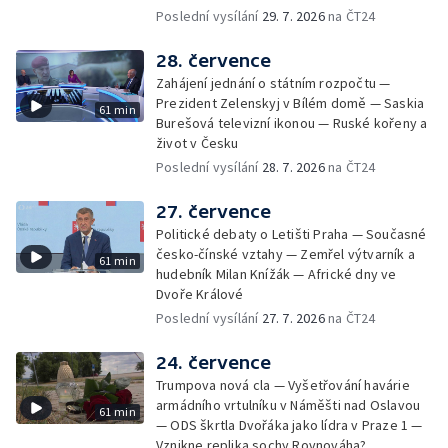
Poslední vysílání
29. 7. 2026
na ČT24
28. července
Zahájení jednání o státním rozpočtu —
Prezident Zelenskyj v Bílém domě — Saskia
61 min
Burešová televizní ikonou — Ruské kořeny a
život v Česku
Poslední vysílání
28. 7. 2026
na ČT24
27. července
Politické debaty o Letišti Praha — Současné
česko-čínské vztahy — Zemřel výtvarník a
61 min
hudebník Milan Knížák — Africké dny ve
Dvoře Králové
Poslední vysílání
27. 7. 2026
na ČT24
24. července
Trumpova nová cla — Vyšetřování havárie
armádního vrtulníku v Náměšti nad Oslavou
61 min
— ODS škrtla Dvořáka jako lídra v Praze 1 —
Vznikne replika sochy Rovnováha?