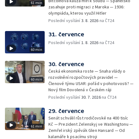
Bitcoinová kauza míří k soudu — Španělsko
61 min
zasahuje proti migraci z Maroka — 1936:
olympiáda, kterou využil Hitler
Poslední vysílání
3. 8. 2026
na ČT24
31. července
Poslední vysílání
1. 8. 2026
na ČT24
60 min
30. července
Česká ekonomika roste — Snaha vlády o
rozvolnění rozpočtových pravidel —
60 min
Členové týmu USAR: pořád v pohotovosti? —
Nový film Dovolená v Českém ráji
Poslední vysílání
30. 7. 2026
na ČT24
29. července
Senát schválil růst rodičovské na 400 tisíc
Kč — Prezident Zelenskyj ve Washingtonu —
61 min
Zemřel irský zpěvák Glen Hansard — Od
kalamáře k psacímu stroji