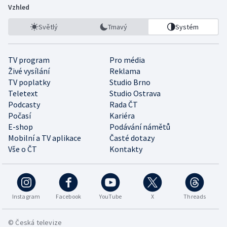
Vzhled
Světlý
Tmavý
Systém
TV program
Pro média
Živé vysílání
Reklama
TV poplatky
Studio Brno
Teletext
Studio Ostrava
Podcasty
Rada ČT
Počasí
Kariéra
E-shop
Podávání námětů
Mobilní a TV aplikace
Časté dotazy
Vše o ČT
Kontakty
Instagram
Facebook
YouTube
X
Threads
© Česká televize