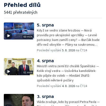
Přehled dílů
5441 přehratelných
5. srpna
Když se vedro stane hrozbou — Nová
pravidla pro ukrajinské uprchlíky — Levné
60 min
potraviny: kam zamíří ceny? — Burčák bude
dřív než obvykle — Plány na soukromou
orbitální stanici
Poslední vysílání
5. 8. 2026
na ČT24
4. srpna
Ministři vnitra zemí EU chválili Španělsko —
Kolik stojí vedra — Uzávěrka kandidátek:
61 min
kdo půjde do voleb — Hledání žhářů:
způsobili některé požáry
Poslední vysílání
4. 8. 2026
na ČT24
3. srpna
Vláda zvažuje, kdo by porazil Petra Pavla —