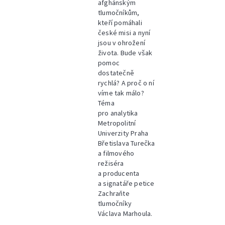
afghánským
tlumočníkům,
kteří pomáhali
české misi a nyní
jsou v ohrožení
života. Bude však
pomoc
dostatečně
rychlá? A proč o ní
víme tak málo?
Téma
pro analytika
Metropolitní
Univerzity Praha
Břetislava Turečka
a filmového
režiséra
a producenta
a signatáře petice
Zachraňte
tlumočníky
Václava Marhoula.