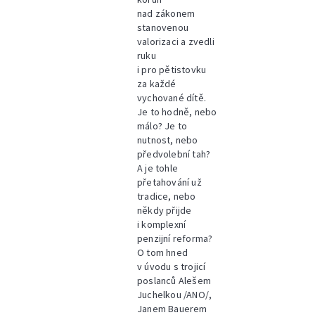
nad zákonem
stanovenou
valorizaci a zvedli
ruku
i pro pětistovku
za každé
vychované dítě.
Je to hodně, nebo
málo? Je to
nutnost, nebo
předvolební tah?
A je tohle
přetahování už
tradice, nebo
někdy přijde
i komplexní
penzijní reforma?
O tom hned
v úvodu s trojicí
poslanců Alešem
Juchelkou /ANO/,
Janem Bauerem