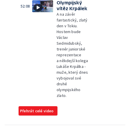
Olympijský
52:08
vítěz Krpálek
A na závěr
fantastický, zlatý
den v Tokiu.
Hostem bude
Václav
Sedmidubský,
trenér juniorské
reprezentace
a někdejší kolega
Lukáše Krpálka -
muže, který dnes
vybojoval své
druhé
olympijského
zlato.
Přehrát celé video