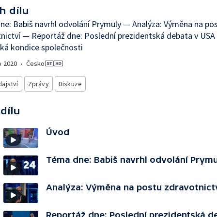
h dílu
e: Babiš navrhl odvolání Prymuly — Analýza: Výměna na po
nictví — Reportáž dne: Poslední prezidentská debata v USA
ká kondice společnosti
o
2020
•
Česko
ajství
Zprávy
Diskuze
 dílu
Úvod
Téma dne: Babiš navrhl odvolání Prymu
Analýza: Výměna na postu zdravotnict
Reportáž dne: Poslední prezidentská d