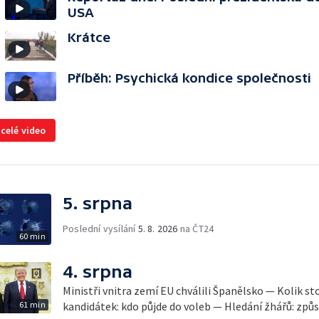
USA
Krátce
Příběh: Psychická kondice společnosti
 celé video
5. srpna
Poslední vysílání
5. 8. 2026
na ČT24
60 min
4. srpna
Ministři vnitra zemí EU chválili Španělsko — Kolik st
61 min
kandidátek: kdo půjde do voleb — Hledání žhářů: způs