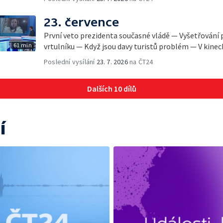
23. července
První veto prezidenta současné vládě — Vyšetřování 
61 min
vrtulníku — Když jsou davy turistů problém — V kine
Poslední vysílání
23. 7. 2026
na ČT24
Dalších 10 dílů
í