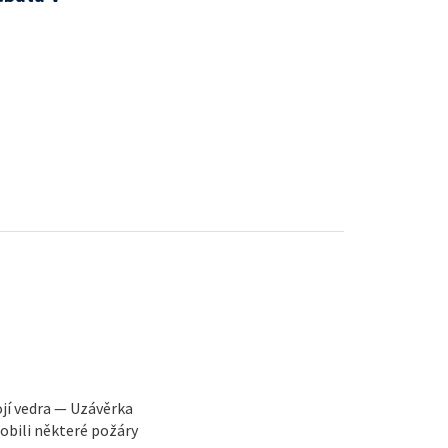
ojí vedra — Uzávěrka
obili některé požáry