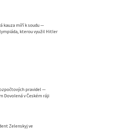
vá kauza míří k soudu —
ympiáda, kterou využil Hitler
rozpočtových pravidel —
m Dovolená v Českém ráji
ident Zelenskyj ve