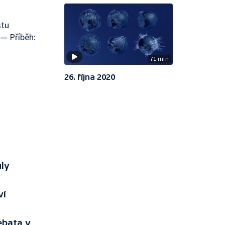
stu
 — Příběh:
71 min
26. října 2020
ly
ví
ebata v