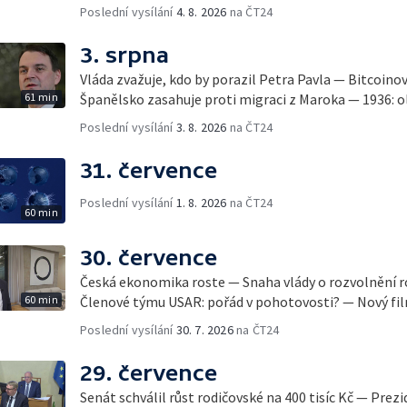
Poslední vysílání
4. 8. 2026
na ČT24
3. srpna
Vláda zvažuje, kdo by porazil Petra Pavla — Bitcoino
61 min
Španělsko zasahuje proti migraci z Maroka — 1936: ol
Poslední vysílání
3. 8. 2026
na ČT24
31. července
Poslední vysílání
1. 8. 2026
na ČT24
60 min
30. července
Česká ekonomika roste — Snaha vlády o rozvolnění 
60 min
Členové týmu USAR: pořád v pohotovosti? — Nový fil
Poslední vysílání
30. 7. 2026
na ČT24
29. července
Senát schválil růst rodičovské na 400 tisíc Kč — Prez