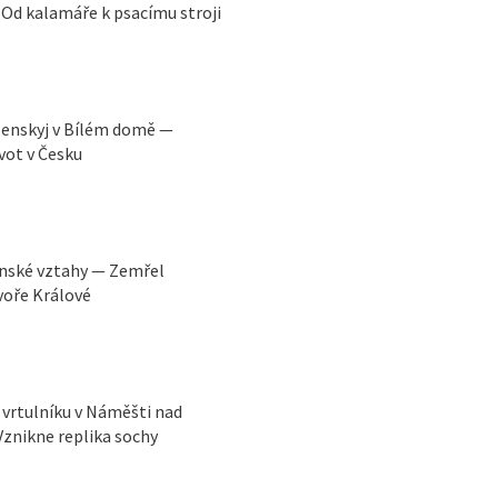
Od kalamáře k psacímu stroji
lenskyj v Bílém domě —
vot v Česku
ínské vztahy — Zemřel
voře Králové
vrtulníku v Náměšti nad
Vznikne replika sochy