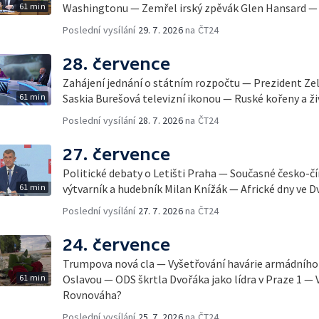
61 min
Washingtonu — Zemřel irský zpěvák Glen Hansard — 
Poslední vysílání
29. 7. 2026
na ČT24
28. července
Zahájení jednání o státním rozpočtu — Prezident Ze
61 min
Saskia Burešová televizní ikonou — Ruské kořeny a ži
Poslední vysílání
28. 7. 2026
na ČT24
27. července
Politické debaty o Letišti Praha — Současné česko-č
61 min
výtvarník a hudebník Milan Knížák — Africké dny ve D
Poslední vysílání
27. 7. 2026
na ČT24
24. července
Trumpova nová cla — Vyšetřování havárie armádního 
61 min
Oslavou — ODS škrtla Dvořáka jako lídra v Praze 1 — 
Rovnováha?
Poslední vysílání
25. 7. 2026
na ČT24