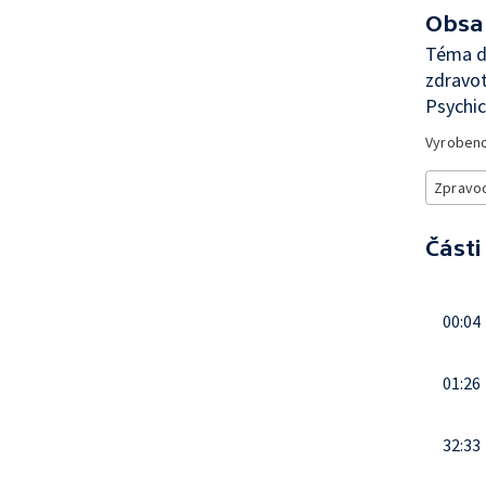
Obsa
Téma dn
zdravot
Psychic
Vyroben
Zpravod
Části
00:04
01:26
32:33