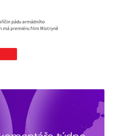
příčin pádu armádního
ch má premiéru film Mistryně