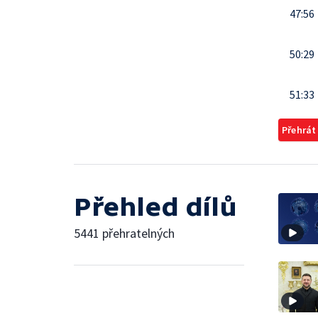
47:56
50:29
51:33
Přehrát
Přehled dílů
5441 přehratelných