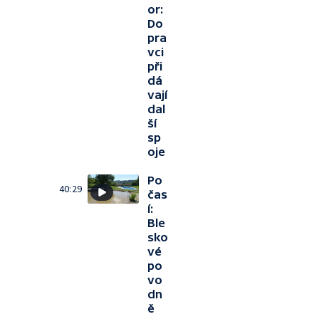
or:
Do
pra
vci
při
dá
vají
dal
ší
sp
oje
Po
40:29
čas
í:
Ble
sko
vé
po
vo
dn
ě