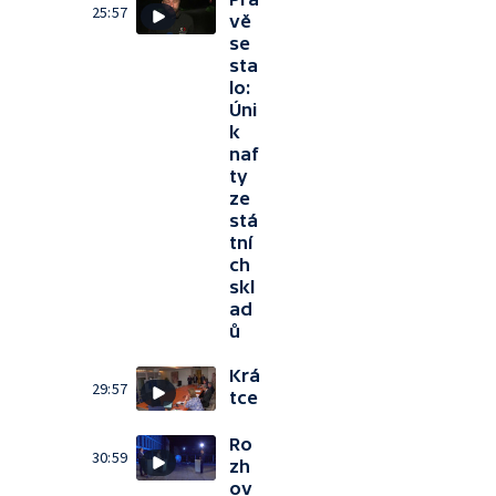
25:57
vě
se
sta
lo:
Úni
k
naf
ty
ze
stá
tní
ch
skl
ad
ů
Krá
29:57
tce
Ro
30:59
zh
ov