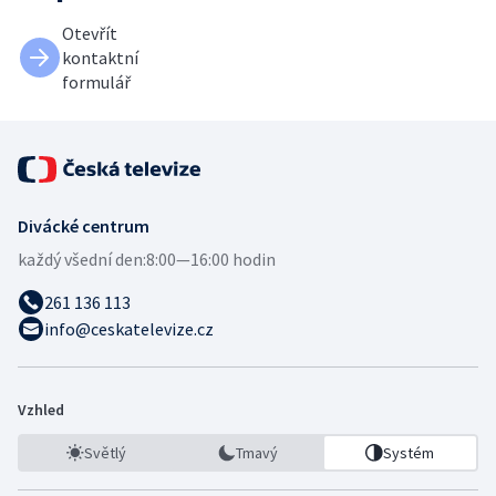
Otevřít
kontaktní
formulář
Divácké centrum
každý všední den:
8:00—16:00 hodin
261 136 113
info@ceskatelevize.cz
Vzhled
Světlý
Tmavý
Systém