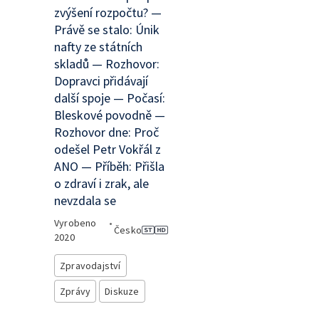
zvýšení rozpočtu? —
Právě se stalo: Únik
nafty ze státních
skladů — Rozhovor:
Dopravci přidávají
další spoje — Počasí:
Bleskové povodně —
Rozhovor dne: Proč
odešel Petr Vokřál z
ANO — Příběh: Přišla
o zdraví i zrak, ale
nevzdala se
Vyrobeno
•
Česko
2020
Zpravodajství
Zprávy
Diskuze