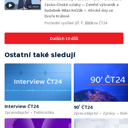
česko-čínské vztahy — Zemřel výtvarník a
61 min
hudebník Milan Knížák — Africké dny ve
Dvoře Králové
Poslední vysílání
27. 7. 2026
na ČT24
Dalších 10 dílů
Ostatní také sledují
Interview ČT24
90’ ČT24
Zpravodajství
Publicistika
Zpravodajství
Zprávy
Dis