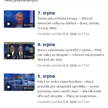
7. srpna
Česko jako střecha Evropy — Klíčové
americké volby na dohled — Born, Lhoták,
61 min
Zrzavý, Miler...
Poslední vysílání
8. 8. 2026
na ČT24
6. srpna
Dron s výbušninou na letišti v Lipsku — Pátý
rok války na Ukrajině — V kinech má premiéru
61 min
film Dvě dci tuše
Poslední vysílání
6. 8. 2026
na ČT24
5. srpna
Když se vedro stane hrozbou — Nová
pravidla pro ukrajinské uprchlíky — Levné
60 min
potraviny: kam zamíří ceny? — Burčák bude
dřív než obvykle — Plány na soukromou
orbitální stanici
Poslední vysílání
5. 8. 2026
na ČT24