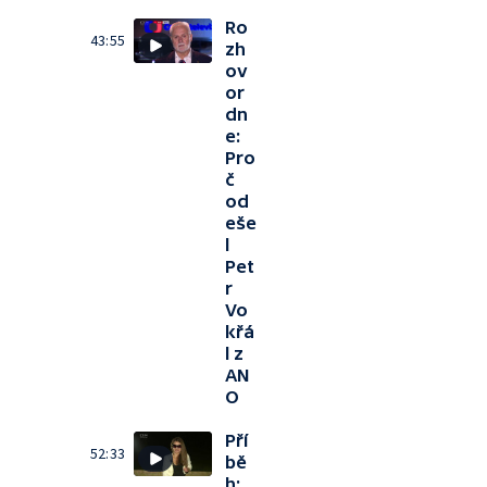
Ro
43:55
zh
ov
or
dn
e:
Pro
č
od
eše
l
Pet
r
Vo
křá
l z
AN
O
Pří
52:33
bě
h: