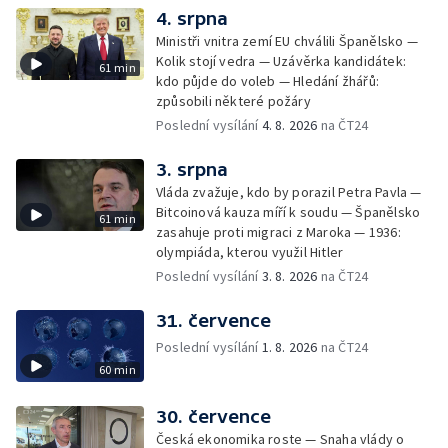
4. srpna
Ministři vnitra zemí EU chválili Španělsko —
Kolik stojí vedra — Uzávěrka kandidátek:
61 min
kdo půjde do voleb — Hledání žhářů:
způsobili některé požáry
Poslední vysílání
4. 8. 2026
na ČT24
3. srpna
Vláda zvažuje, kdo by porazil Petra Pavla —
Bitcoinová kauza míří k soudu — Španělsko
61 min
zasahuje proti migraci z Maroka — 1936:
olympiáda, kterou využil Hitler
Poslední vysílání
3. 8. 2026
na ČT24
31. července
Poslední vysílání
1. 8. 2026
na ČT24
60 min
30. července
Česká ekonomika roste — Snaha vlády o