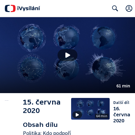
Search
61 min
15. června
Další díl
16.
2020
června
64 min
2020
Obsah dílu
Politika: Kdo podpoří