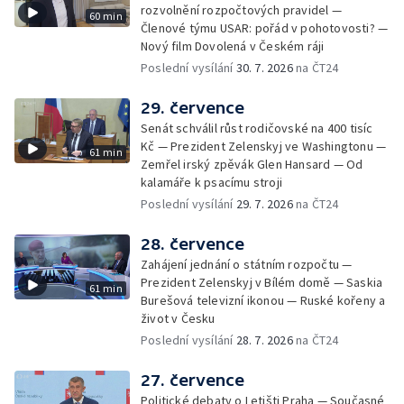
rozvolnění rozpočtových pravidel —
60 min
Členové týmu USAR: pořád v pohotovosti? —
Nový film Dovolená v Českém ráji
Poslední vysílání
30. 7. 2026
na ČT24
29. července
Senát schválil růst rodičovské na 400 tisíc
Kč — Prezident Zelenskyj ve Washingtonu —
61 min
Zemřel irský zpěvák Glen Hansard — Od
kalamáře k psacímu stroji
Poslední vysílání
29. 7. 2026
na ČT24
28. července
Zahájení jednání o státním rozpočtu —
Prezident Zelenskyj v Bílém domě — Saskia
61 min
Burešová televizní ikonou — Ruské kořeny a
život v Česku
Poslední vysílání
28. 7. 2026
na ČT24
27. července
Politické debaty o Letišti Praha — Současné