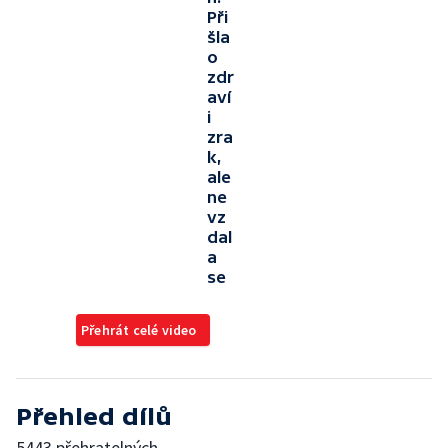
Při
šla
o
zdr
aví
i
zra
k,
ale
ne
vz
dal
a
se
Přehrát celé video
Přehled dílů
5443 přehratelných