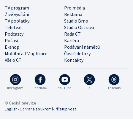
TV program
Pro média
Živé vysílání
Reklama
TV poplatky
Studio Brno
Teletext
Studio Ostrava
Podcasty
Rada ČT
Počasí
Kariéra
E-shop
Podávání námětů
Mobilní a TV aplikace
Časté dotazy
Vše o ČT
Kontakty
Instagram
Facebook
YouTube
X
Threads
© Česká televize
•
•
English
Ochrana soukromí
Přístupnost