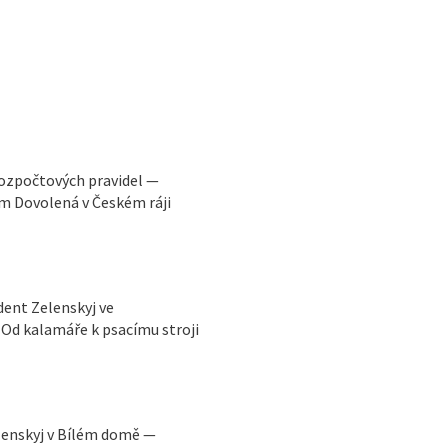
rozpočtových pravidel —
m Dovolená v Českém ráji
ident Zelenskyj ve
Od kalamáře k psacímu stroji
lenskyj v Bílém domě —