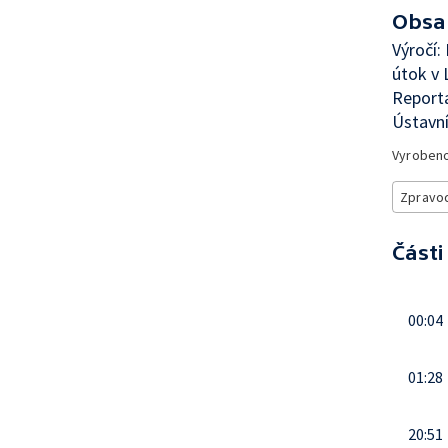
Obsa
Výročí:
útok v 
Reportá
Ústavní
Vyroben
Zpravod
Části
00:04
01:28
20:51