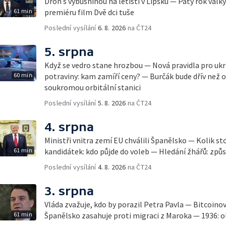
Dron s výbušninou na letišti v Lipsku — Pátý rok válk
61 min
premiéru film Dvě dci tuše
Poslední vysílání
6. 8. 2026
na ČT24
5. srpna
Když se vedro stane hrozbou — Nová pravidla pro ukr
60 min
potraviny: kam zamíří ceny? — Burčák bude dřív než 
soukromou orbitální stanici
Poslední vysílání
5. 8. 2026
na ČT24
4. srpna
Ministři vnitra zemí EU chválili Španělsko — Kolik st
61 min
kandidátek: kdo půjde do voleb — Hledání žhářů: způs
Poslední vysílání
4. 8. 2026
na ČT24
3. srpna
Vláda zvažuje, kdo by porazil Petra Pavla — Bitcoino
61 min
Španělsko zasahuje proti migraci z Maroka — 1936: ol