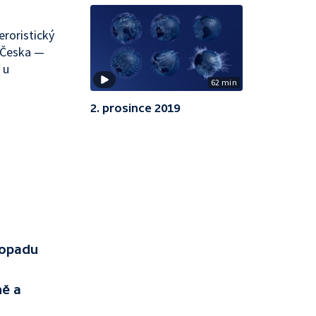
eroristický
 Česka —
 u
62 min
2. prosince 2019
topadu
ně a