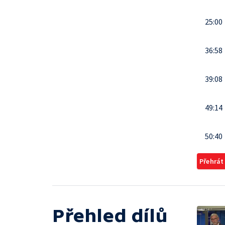
25:00
36:58
39:08
49:14
50:40
Přehrát
Přehled dílů