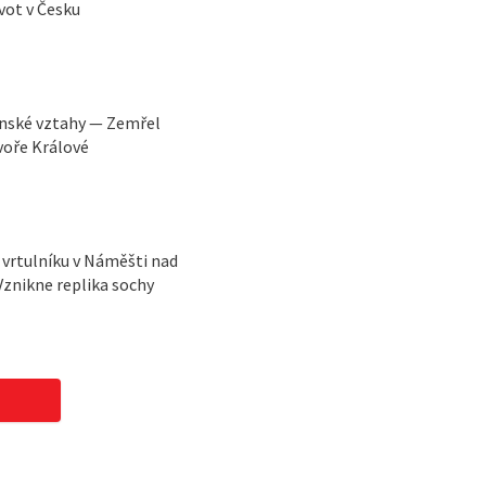
vot v Česku
ínské vztahy — Zemřel
voře Králové
vrtulníku v Náměšti nad
Vznikne replika sochy