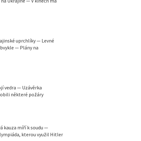
y na Ukrajině — V kinech má
ajinské uprchlíky — Levné
obvykle — Plány na
ojí vedra — Uzávěrka
obili některé požáry
vá kauza míří k soudu —
ympiáda, kterou využil Hitler