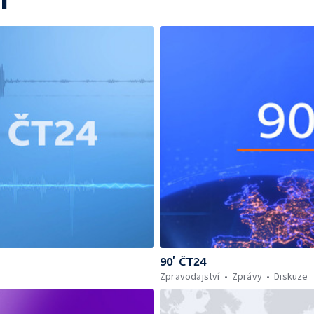
í
90’ ČT24
Zpravodajství
Zprávy
Diskuze