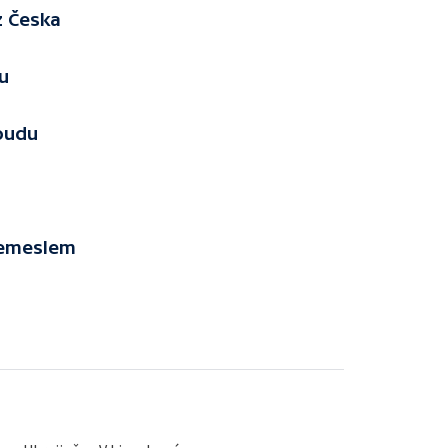
z Česka
u
soudu
 řemeslem