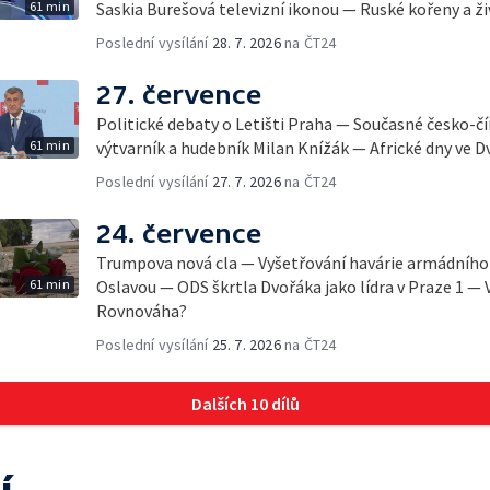
61 min
Saskia Burešová televizní ikonou — Ruské kořeny a ži
Poslední vysílání
28. 7. 2026
na ČT24
27. července
Politické debaty o Letišti Praha — Současné česko-č
61 min
výtvarník a hudebník Milan Knížák — Africké dny ve D
Poslední vysílání
27. 7. 2026
na ČT24
24. července
Trumpova nová cla — Vyšetřování havárie armádního 
61 min
Oslavou — ODS škrtla Dvořáka jako lídra v Praze 1 — 
Rovnováha?
Poslední vysílání
25. 7. 2026
na ČT24
Dalších 10 dílů