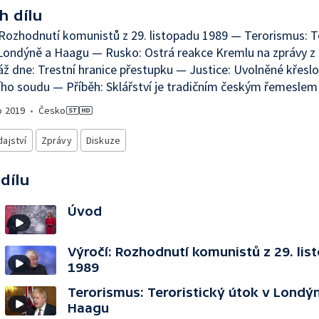
h dílu
 Rozhodnutí komunistů z 29. listopadu 1989 — Terorismus: T
Londýně a Haagu — Rusko: Ostrá reakce Kremlu na zprávy z
ž dne: Trestní hranice přestupku — Justice: Uvolněné křeslo
ho soudu — Příběh: Sklářství je tradičním českým řemeslem
o
2019
•
Česko
ajství
Zprávy
Diskuze
 dílu
Úvod
Výročí: Rozhodnutí komunistů z 29. lis
1989
Terorismus: Teroristický útok v Londý
Haagu