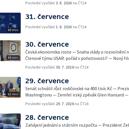
Poslední vysílání
3. 8. 2026
na ČT24
31. července
Poslední vysílání
1. 8. 2026
na ČT24
60 min
30. července
Česká ekonomika roste — Snaha vlády o rozvolnění 
60 min
Členové týmu USAR: pořád v pohotovosti? — Nový fil
Poslední vysílání
30. 7. 2026
na ČT24
29. července
Senát schválil růst rodičovské na 400 tisíc Kč — Prez
61 min
Washingtonu — Zemřel irský zpěvák Glen Hansard — 
Poslední vysílání
29. 7. 2026
na ČT24
28. července
Zahájení jednání o státním rozpočtu — Prezident Ze