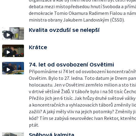
debata mezi místopředsedou hnutí Svoboda a přím
demokracie Tomio Okamura Radimem Fialou a ná
ministra obrany Jakubem Landovským (ČSSD).
Kvalita ovzduší se nelepší
Krátce
74. let od osvobození Osvětimi
Připomínáme si 74 let od osvobození koncentrační
Osvětim. Bylo to 27. ledna. Toto datum je Dnem pa
holocaustu. Jen v Osvětimi zemřelo milion a sto tisíc
v drtivé většině Židů. V táboře bylo i na 50 tisíc Čech
Přežilo jich jen 6 tisíc. Jak hrůzy druhé světové války
a koncentračních a vyhlazovacích táborů změnily lidi
zažili? A jaký měly vliv na jejich potomky? Změnily 
kód? Tím se zabývá neurovědec Ivan Rektor, kteréh
ptát.
Sněhová kalmita