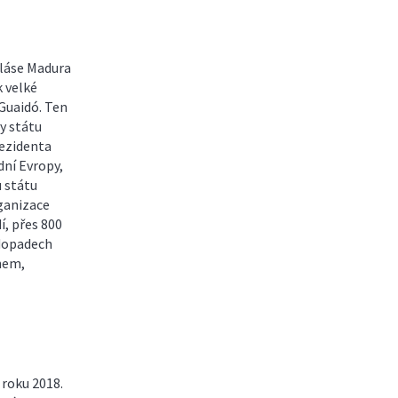
oláse Madura
k velké
Guaidó. Ten
y státu
rezidenta
dní Evropy,
u státu
ganizace
, přes 800
 dopadech
nem,
 roku 2018.