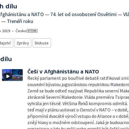
h dílu
Afghánistánu a NATO — 74. let od osvobození Osvětimi — Vl
 — Trenéři roku
o
2019
•
Česko
ajství
Zprávy
Diskuze
 dílu
Češi v Afghánistánu a NATO
Řecký parlament po bouřlivé debatě ratifikoval sml
sousední bývalou jugoslávskou republikou Makedoni
Země se bude odteď nazývat Republika severní Mak
zkráceně Severní Makedonie. Vláda premiéra Tsipra
vyhrála jen těsně. Většina Řeků kompromis odmítá.
teď mají v plánu usilovat o členství v NATO – v době,
připomíná dvacáté výročí vstupu do Aliance a v době
znějí hlasy o možném odstoupení. Jaká je budoucno
organizace a kde by měli nebo neměli být čeští vojá