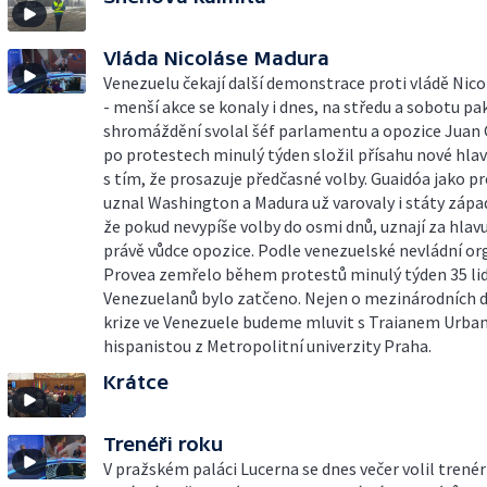
Vláda Nicoláse Madura
Venezuelu čekají další demonstrace proti vládě Nic
- menší akce se konaly i dnes, na středu a sobotu pa
shromáždění svolal šéf parlamentu a opozice Juan 
po protestech minulý týden složil přísahu nové hlav
s tím, že prosazuje předčasné volby. Guaidóa jako p
uznal Washington a Madura už varovaly i státy zápa
že pokud nevypíše volby do osmi dnů, uznají za hlav
právě vůdce opozice. Podle venezuelské nevládní or
Provea zemřelo během protestů minulý týden 35 lidí
Venezuelanů bylo zatčeno. Nejen o mezinárodních
krize ve Venezuele budeme mluvit s Traianem Urba
hispanistou z Metropolitní univerzity Praha.
Krátce
Trenéři roku
V pražském paláci Lucerna se dnes večer volil trenér