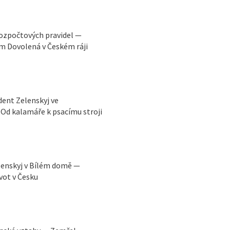
rozpočtových pravidel —
m Dovolená v Českém ráji
ident Zelenskyj ve
Od kalamáře k psacímu stroji
lenskyj v Bílém domě —
vot v Česku