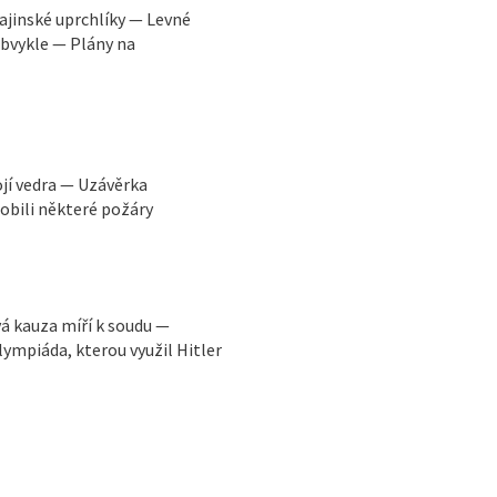
ajinské uprchlíky — Levné
obvykle — Plány na
ojí vedra — Uzávěrka
obili některé požáry
vá kauza míří k soudu —
ympiáda, kterou využil Hitler