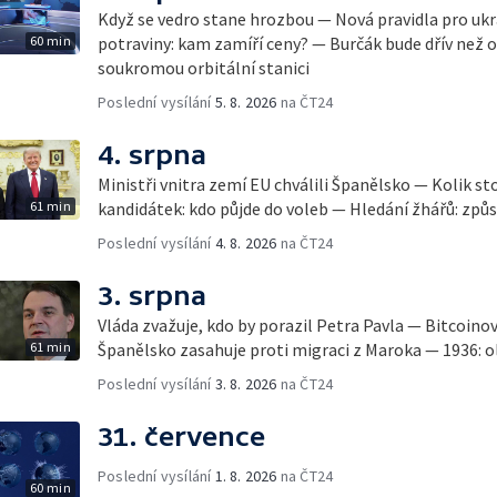
Když se vedro stane hrozbou — Nová pravidla pro ukr
60 min
potraviny: kam zamíří ceny? — Burčák bude dřív než 
soukromou orbitální stanici
Poslední vysílání
5. 8. 2026
na ČT24
4. srpna
Ministři vnitra zemí EU chválili Španělsko — Kolik st
61 min
kandidátek: kdo půjde do voleb — Hledání žhářů: způs
Poslední vysílání
4. 8. 2026
na ČT24
3. srpna
Vláda zvažuje, kdo by porazil Petra Pavla — Bitcoino
61 min
Španělsko zasahuje proti migraci z Maroka — 1936: ol
Poslední vysílání
3. 8. 2026
na ČT24
31. července
Poslední vysílání
1. 8. 2026
na ČT24
60 min