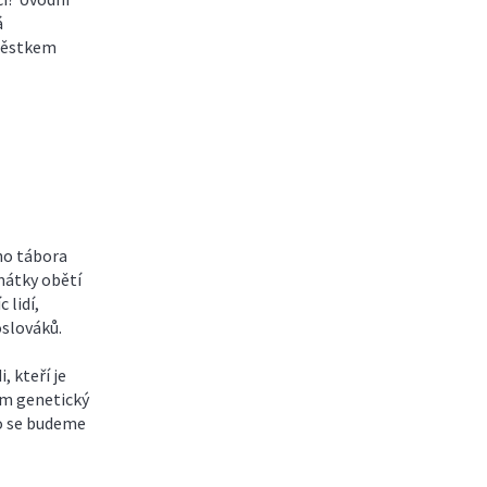
á
městkem
ho tábora
mátky obětí
 lidí,
oslováků.
, kteří je
jim genetický
o se budeme