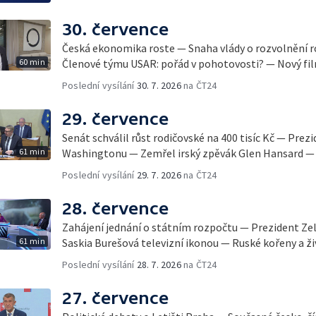
30. července
Česká ekonomika roste — Snaha vlády o rozvolnění 
60 min
Členové týmu USAR: pořád v pohotovosti? — Nový fil
Poslední vysílání
30. 7. 2026
na ČT24
29. července
Senát schválil růst rodičovské na 400 tisíc Kč — Prez
61 min
Washingtonu — Zemřel irský zpěvák Glen Hansard — 
Poslední vysílání
29. 7. 2026
na ČT24
28. července
Zahájení jednání o státním rozpočtu — Prezident Ze
61 min
Saskia Burešová televizní ikonou — Ruské kořeny a ži
Poslední vysílání
28. 7. 2026
na ČT24
27. července