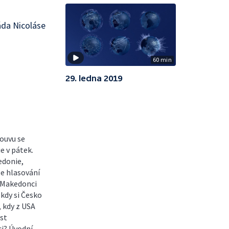
áda Nicoláse
60 min
29. ledna 2019
ouvu se
e v pátek.
edonie,
se hlasování
 Makedonci
 kdy si Česko
, kdy z USA
st
ci? Úvodní