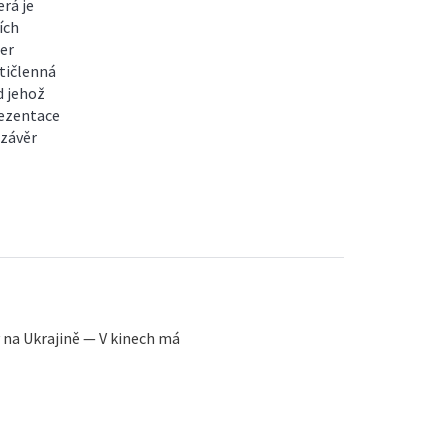
erá je
ích
er
etičlenná
d jehož
rezentace
 závěr
y na Ukrajině — V kinech má