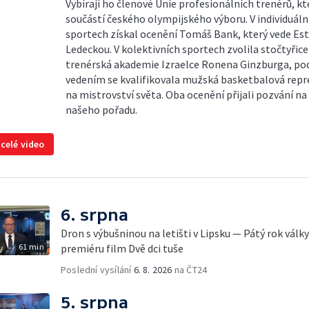
Vybírají ho členové Unie profesionálních trenérů, kt
součástí českého olympijského výboru. V individuáln
sportech získal ocenění Tomáš Bank, který vede Est
Ledeckou. V kolektivních sportech zvolila stočtyřic
trenérská akademie Izraelce Ronena Ginzburga, po
vedením se kvalifikovala mužská basketbalová rep
na mistrovství světa. Oba ocenění přijali pozvání na
našeho pořadu.
 celé video
6. srpna
Dron s výbušninou na letišti v Lipsku — Pátý rok válk
61 min
premiéru film Dvě dci tuše
Poslední vysílání
6. 8. 2026
na ČT24
5. srpna