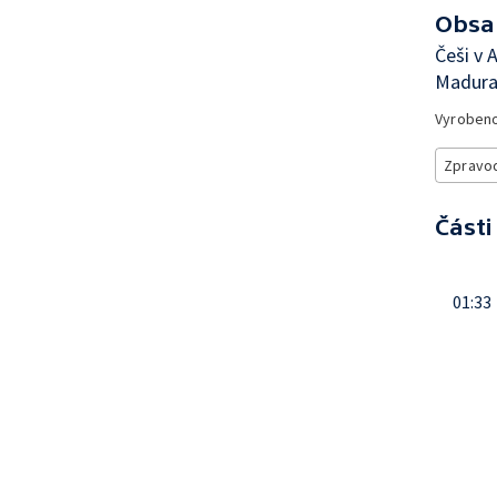
Obsa
Češi v 
Madura
Vyroben
Zpravod
Části
01:33