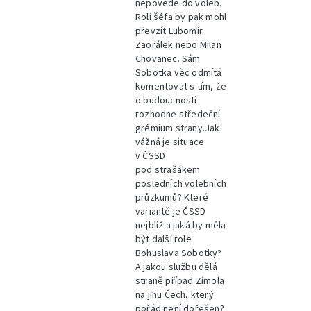
nepovede do voleb.
Roli šéfa by pak mohl
převzít Lubomír
Zaorálek nebo Milan
Chovanec. Sám
Sobotka věc odmítá
komentovat s tím, že
o budoucnosti
rozhodne středeční
grémium strany.Jak
vážná je situace
v ČSSD
pod strašákem
posledních volebních
průzkumů? Které
variantě je ČSSD
nejblíž a jaká by měla
být další role
Bohuslava Sobotky?
A jakou službu dělá
straně případ Zimola
na jihu Čech, který
pořád není dořešen?