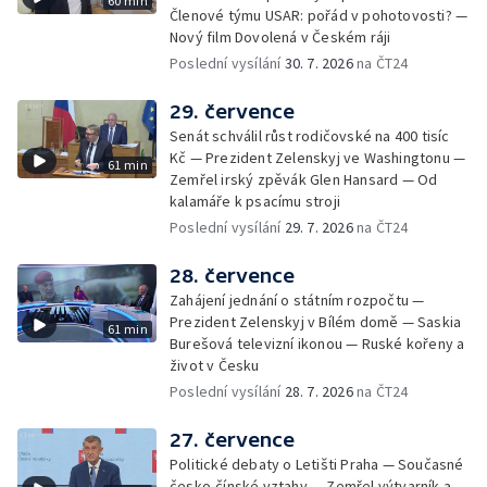
60 min
Členové týmu USAR: pořád v pohotovosti? —
Nový film Dovolená v Českém ráji
Poslední vysílání
30. 7. 2026
na ČT24
29. července
Senát schválil růst rodičovské na 400 tisíc
Kč — Prezident Zelenskyj ve Washingtonu —
61 min
Zemřel irský zpěvák Glen Hansard — Od
kalamáře k psacímu stroji
Poslední vysílání
29. 7. 2026
na ČT24
28. července
Zahájení jednání o státním rozpočtu —
Prezident Zelenskyj v Bílém domě — Saskia
61 min
Burešová televizní ikonou — Ruské kořeny a
život v Česku
Poslední vysílání
28. 7. 2026
na ČT24
27. července
Politické debaty o Letišti Praha — Současné
česko-čínské vztahy — Zemřel výtvarník a