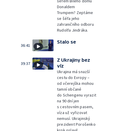
šéfem Bílého domu
Donaldem
Trumpem? Zeptáme
se šéfa jeho
zahraničního odboru
Rudolfa Jindráka.
Stalo se
36:41
Z Ukrajiny bez
39:37
víz
Ukrajina má snazší
cestu do Evropy –
od včerejška mohou
tamní občané
do Schengenu vyrazit
na 90 dní jen
s cestovním pasem,
víza už vyřizovat
nemusí. Ukrajinský
prezident Porošenko
krok oslavil