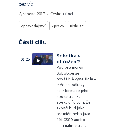
bez víz
Vyrobeno
2017
•
Česko
Zpravodajství
Zprávy
Diskuze
Části dílu
Sobotka v
01:25
ohrožení?
Pod premiérem
Sobotkou se
povážlivě kýve židle –
média s odkazy
na informace jeho
spolustraníků
spekulují o tom, že
skončí buď jako
premiér, nebo jako
šéf ČSSD anebo
minimálně stranu