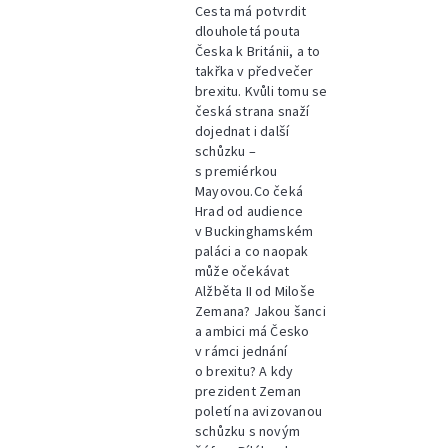
Cesta má potvrdit
dlouholetá pouta
Česka k Británii, a to
takřka v předvečer
brexitu. Kvůli tomu se
česká strana snaží
dojednat i další
schůzku –
s premiérkou
Mayovou.Co čeká
Hrad od audience
v Buckinghamském
paláci a co naopak
může očekávat
Alžběta II od Miloše
Zemana? Jakou šanci
a ambici má Česko
v rámci jednání
o brexitu? A kdy
prezident Zeman
poletí na avizovanou
schůzku s novým