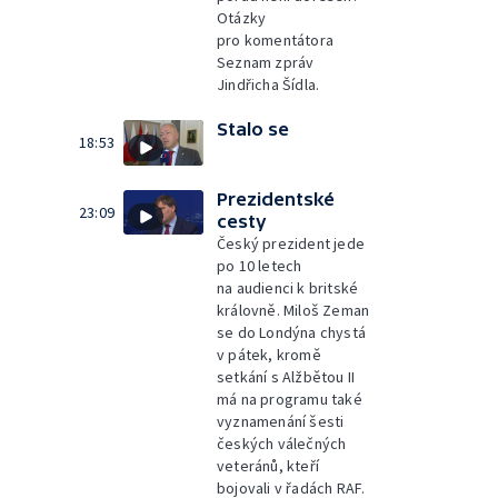
Otázky
pro komentátora
Seznam zpráv
Jindřicha Šídla.
Stalo se
18:53
Prezidentské
23:09
cesty
Český prezident jede
po 10 letech
na audienci k britské
královně. Miloš Zeman
se do Londýna chystá
v pátek, kromě
setkání s Alžbětou II
má na programu také
vyznamenání šesti
českých válečných
veteránů, kteří
bojovali v řadách RAF.