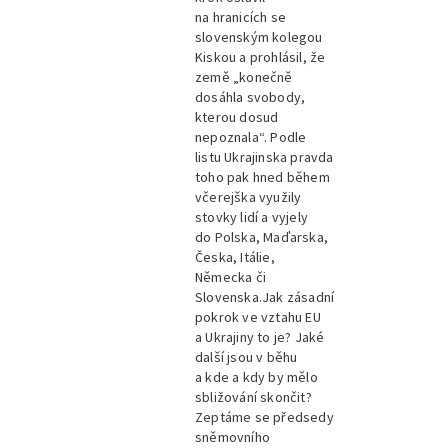
na hranicích se
slovenským kolegou
Kiskou a prohlásil, že
země „konečně
dosáhla svobody,
kterou dosud
nepoznala“. Podle
listu Ukrajinska pravda
toho pak hned během
včerejška využily
stovky lidí a vyjely
do Polska, Maďarska,
Česka, Itálie,
Německa či
Slovenska.Jak zásadní
pokrok ve vztahu EU
a Ukrajiny to je? Jaké
další jsou v běhu
a kde a kdy by mělo
sbližování skončit?
Zeptáme se předsedy
sněmovního