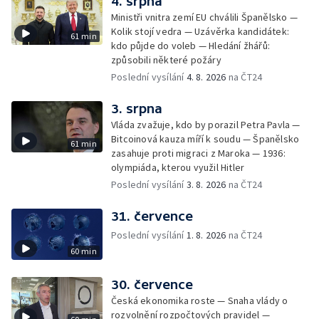
4. srpna
Ministři vnitra zemí EU chválili Španělsko —
Kolik stojí vedra — Uzávěrka kandidátek:
61 min
kdo půjde do voleb — Hledání žhářů:
způsobili některé požáry
Poslední vysílání
4. 8. 2026
na ČT24
3. srpna
Vláda zvažuje, kdo by porazil Petra Pavla —
Bitcoinová kauza míří k soudu — Španělsko
61 min
zasahuje proti migraci z Maroka — 1936:
olympiáda, kterou využil Hitler
Poslední vysílání
3. 8. 2026
na ČT24
31. července
Poslední vysílání
1. 8. 2026
na ČT24
60 min
30. července
Česká ekonomika roste — Snaha vlády o
rozvolnění rozpočtových pravidel —