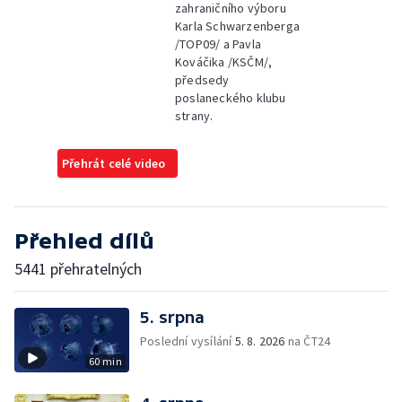
zahraničního výboru
Karla Schwarzenberga
/TOP09/ a Pavla
Kováčika /KSČM/,
předsedy
poslaneckého klubu
strany.
Přehrát celé video
Přehled dílů
5441 přehratelných
5. srpna
Poslední vysílání
5. 8. 2026
na ČT24
60 min