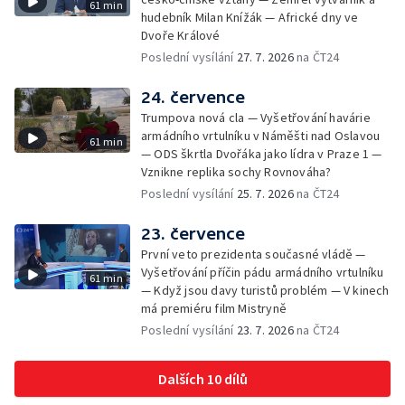
61 min
hudebník Milan Knížák — Africké dny ve
Dvoře Králové
Poslední vysílání
27. 7. 2026
na ČT24
24. července
Trumpova nová cla — Vyšetřování havárie
armádního vrtulníku v Náměšti nad Oslavou
61 min
— ODS škrtla Dvořáka jako lídra v Praze 1 —
Vznikne replika sochy Rovnováha?
Poslední vysílání
25. 7. 2026
na ČT24
23. července
První veto prezidenta současné vládě —
Vyšetřování příčin pádu armádního vrtulníku
61 min
— Když jsou davy turistů problém — V kinech
má premiéru film Mistryně
Poslední vysílání
23. 7. 2026
na ČT24
Dalších 10 dílů