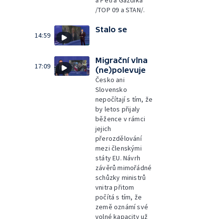
a Petra Gazdíka
/TOP 09 a STAN/.
Stalo se
14:59
Migrační vlna
17:09
(ne)polevuje
Česko ani
Slovensko
nepočítají s tím, že
by letos přijaly
běžence v rámci
jejich
přerozdělování
mezi členskými
státy EU. Návrh
závěrů mimořádné
schůzky ministrů
vnitra přitom
počítá s tím, že
země oznámí své
volné kapacity už