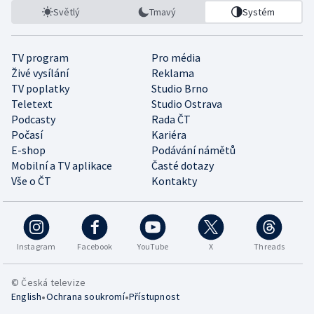
Světlý
Tmavý
Systém
TV program
Pro média
Živé vysílání
Reklama
TV poplatky
Studio Brno
Teletext
Studio Ostrava
Podcasty
Rada ČT
Počasí
Kariéra
E-shop
Podávání námětů
Mobilní a TV aplikace
Časté dotazy
Vše o ČT
Kontakty
Instagram
Facebook
YouTube
X
Threads
© Česká televize
•
•
English
Ochrana soukromí
Přístupnost