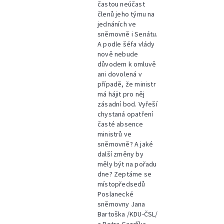
častou neúčast
členů jeho týmu na
jednáních ve
sněmovně i Senátu.
A podle šéfa vlády
nově nebude
důvodem k omluvě
ani dovolená v
případě, že ministr
má hájit pro něj
zásadní bod. Vyřeší
chystaná opatření
časté absence
ministrů ve
sněmovně? A jaké
další změny by
měly být na pořadu
dne? Zeptáme se
místopředsedů
Poslanecké
sněmovny Jana
Bartoška /KDU-ČSL/