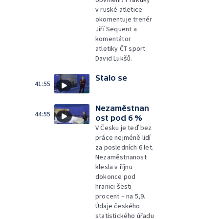
v ruské atletice
okomentuje trenér
Jiří Sequent a
komentátor
atletiky ČT sport
David Lukšů.
Stalo se
41:55
Nezaměstnan
44:55
ost pod 6 %
V Česku je teď bez
práce nejméně lidí
za posledních 6 let.
Nezaměstnanost
klesla v říjnu
dokonce pod
hranici šesti
procent – na 5,9.
Údaje českého
statistického úřadu