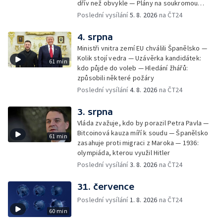
dřív než obvykle — Plány na soukromou
orbitální stanici
Poslední vysílání
5. 8. 2026
na ČT24
4. srpna
Ministři vnitra zemí EU chválili Španělsko —
Kolik stojí vedra — Uzávěrka kandidátek:
61 min
kdo půjde do voleb — Hledání žhářů:
způsobili některé požáry
Poslední vysílání
4. 8. 2026
na ČT24
3. srpna
Vláda zvažuje, kdo by porazil Petra Pavla —
Bitcoinová kauza míří k soudu — Španělsko
61 min
zasahuje proti migraci z Maroka — 1936:
olympiáda, kterou využil Hitler
Poslední vysílání
3. 8. 2026
na ČT24
31. července
Poslední vysílání
1. 8. 2026
na ČT24
60 min