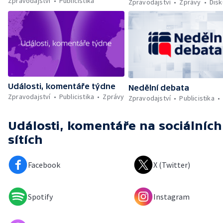
Zpravodajství
Publicistika
Zpravodajství
Zprávy
Dis
Události, komentáře týdne
Nedělní debata
Zpravodajství
Publicistika
Zprávy
Zpravodajství
Publicistika
Události, komentáře
na sociálních
sítích
Facebook
X (Twitter)
Spotify
Instagram