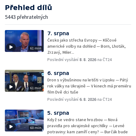
Přehled dílů
5443 přehratelných
7. srpna
Česko jako střecha Evropy — Klíčové
americké volby na dohled — Born, Lhoták,
61 min
Zrzavý, Miler...
Poslední vysílání
8. 8. 2026
na ČT24
6. srpna
Dron s výbušninou na letišti v Lipsku — Pátý
rok války na Ukrajině — V kinech má premiéru
61 min
film Dvě dci tuše
Poslední vysílání
6. 8. 2026
na ČT24
5. srpna
Když se vedro stane hrozbou — Nová
pravidla pro ukrajinské uprchlíky — Levné
60 min
potraviny: kam zamíří ceny? — Burčák bude