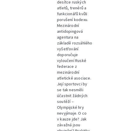
desítce ruských
atletů, trenérů a
funkcionářů kvůli
porušení kodexu.
Mezinárodní
antidopingová
agentura na
základě rozsáhlého
vyšetřování
doporučuje
vyloučení Ruské
federace z
mezinárodní
atletické asociace.
Její sportovci by
se tak nesměli
účastnit žádných
soutěží –
Olympijské hry
nevyjímaje. O co
v kauze jde? Jak
závažná jsou
obvinění? Praktiky