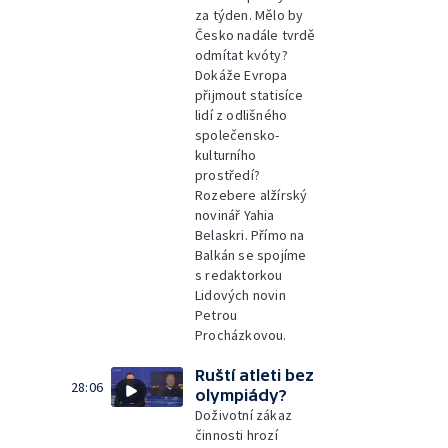
za týden. Mělo by
Česko nadále tvrdě
odmítat kvóty?
Dokáže Evropa
přijmout statisíce
lidí z odlišného
společensko-
kulturního
prostředí?
Rozebere alžírský
novinář Yahia
Belaskri. Přímo na
Balkán se spojíme
s redaktorkou
Lidových novin
Petrou
Procházkovou.
Ruští atleti bez
28:06
olympiády?
Doživotní zákaz
činnosti hrozí