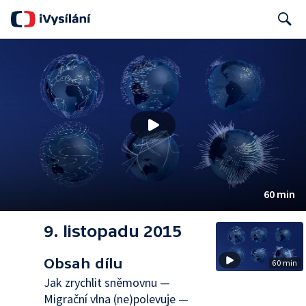
Search
60 min
9. listopadu 2015
Obsah dílu
60 min
Jak zrychlit sněmovnu —
Migrační vlna (ne)polevuje —