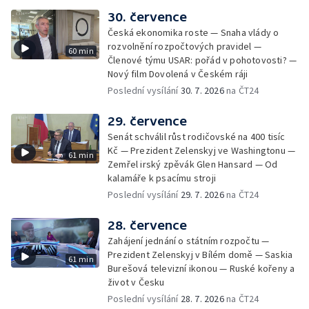
30. července
Česká ekonomika roste — Snaha vlády o
rozvolnění rozpočtových pravidel —
60 min
Členové týmu USAR: pořád v pohotovosti? —
Nový film Dovolená v Českém ráji
Poslední vysílání
30. 7. 2026
na ČT24
29. července
Senát schválil růst rodičovské na 400 tisíc
Kč — Prezident Zelenskyj ve Washingtonu —
61 min
Zemřel irský zpěvák Glen Hansard — Od
kalamáře k psacímu stroji
Poslední vysílání
29. 7. 2026
na ČT24
28. července
Zahájení jednání o státním rozpočtu —
Prezident Zelenskyj v Bílém domě — Saskia
61 min
Burešová televizní ikonou — Ruské kořeny a
život v Česku
Poslední vysílání
28. 7. 2026
na ČT24