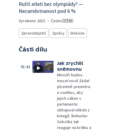
Ruští atleti bez olympiády? —
Nezaměstnanost pod 6 %
Vyrobeno
2015
•
Česko
Zpravodajství
Zprávy
Diskuze
Části dílu
Jak zrychlit
01:43
sněmovnu
Ministři budou
muset nově žádat
písemně premiéra
o souhlas, aby
jejich zákon v
parlamentu
obhajoval někdo z
kolegů. Bohuslav
Sobotka tak
reaguje na kritiku a