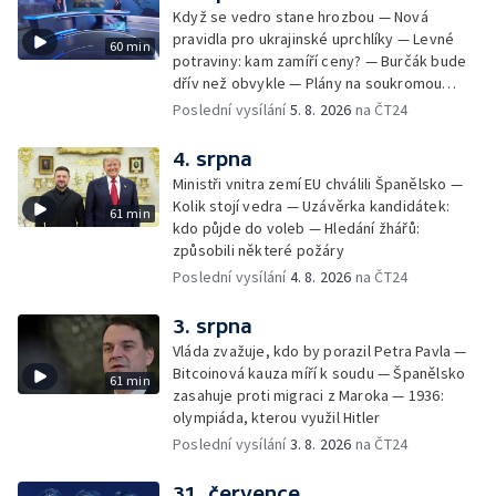
Když se vedro stane hrozbou — Nová
pravidla pro ukrajinské uprchlíky — Levné
60 min
potraviny: kam zamíří ceny? — Burčák bude
dřív než obvykle — Plány na soukromou
orbitální stanici
Poslední vysílání
5. 8. 2026
na ČT24
4. srpna
Ministři vnitra zemí EU chválili Španělsko —
Kolik stojí vedra — Uzávěrka kandidátek:
61 min
kdo půjde do voleb — Hledání žhářů:
způsobili některé požáry
Poslední vysílání
4. 8. 2026
na ČT24
3. srpna
Vláda zvažuje, kdo by porazil Petra Pavla —
Bitcoinová kauza míří k soudu — Španělsko
61 min
zasahuje proti migraci z Maroka — 1936:
olympiáda, kterou využil Hitler
Poslední vysílání
3. 8. 2026
na ČT24
31. července