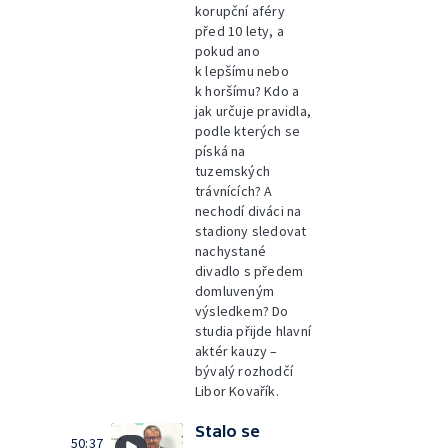
korupční aféry
před 10 lety, a
pokud ano
k lepšímu nebo
k horšímu? Kdo a
jak určuje pravidla,
podle kterých se
píská na
tuzemských
trávnících? A
nechodí diváci na
stadiony sledovat
nachystané
divadlo s předem
domluveným
výsledkem? Do
studia přijde hlavní
aktér kauzy –
bývalý rozhodčí
Libor Kovařík.
Stalo se
50:37