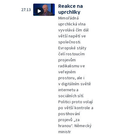
Reakce na
27:13
uprchlíky
Mimořádná
uprchlická vlna
vyvolává čím dál
větší napětí ve
společnosti.
Evropské státy
čelí rostoucím
projevům
radikalismu ve
veřejném
prostoru, ale i
v digitálním světě
internetu a
sociálních sítí.
Politici proto volají
po větší kontrole a
postihování
projevů „za
hranou“. Německý
ministr