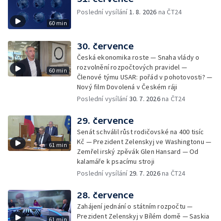
Poslední vysílání
1. 8. 2026
na ČT24
60 min
30. července
Česká ekonomika roste — Snaha vlády o
rozvolnění rozpočtových pravidel —
60 min
Členové týmu USAR: pořád v pohotovosti? —
Nový film Dovolená v Českém ráji
Poslední vysílání
30. 7. 2026
na ČT24
29. července
Senát schválil růst rodičovské na 400 tisíc
Kč — Prezident Zelenskyj ve Washingtonu —
61 min
Zemřel irský zpěvák Glen Hansard — Od
kalamáře k psacímu stroji
Poslední vysílání
29. 7. 2026
na ČT24
28. července
Zahájení jednání o státním rozpočtu —
Prezident Zelenskyj v Bílém domě — Saskia
61 min