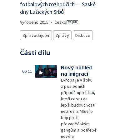
fotbalových rozhodčích — Saské
dny Lužických Srbů
Vyrobeno
2015
•
Česko
Zpravodajství
Zprávy
Diskuze
Části dílu
Nový náhled
00:11
na imigraci
Evropa je v šoku
z posledních
případů uprchlíků,
kteří cestu za
lepší budoucností
nepřežili. Mluví o
boji proti
převaděčským
gangům a potřebě
nové a