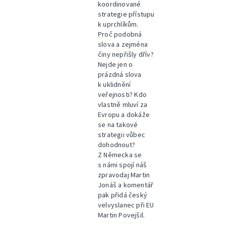
koordinované
strategie přístupu
k uprchlíkům.
Proč podobná
slova a zejména
činy nepřišly dřív?
Nejde jen o
prázdná slova
k uklidnění
veřejnosti? Kdo
vlastně mluví za
Evropu a dokáže
se na takové
strategii vůbec
dohodnout?
Z Německa se
s námi spojí náš
zpravodaj Martin
Jonáš a komentář
pak přidá český
velvyslanec při EU
Martin Povejšil.