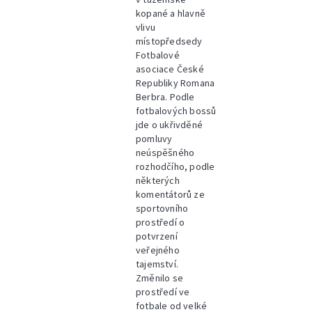
kopané a hlavně
vlivu
místopředsedy
Fotbalové
asociace České
Republiky Romana
Berbra. Podle
fotbalových bossů
jde o ukřivděné
pomluvy
neúspěšného
rozhodčího, podle
některých
komentátorů ze
sportovního
prostředí o
potvrzení
veřejného
tajemství.
Změnilo se
prostředí ve
fotbale od velké