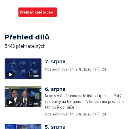
Přehrát celé video
Přehled dílů
5443 přehratelných
7. srpna
Poslední vysílání
7. 8. 2026
na ČT24
61 min
6. srpna
Dron s výbušninou na letišti v Lipsku — Pátý
rok války na Ukrajině — V kinech má premiéru
61 min
film Dvě dci tuše
Poslední vysílání
6. 8. 2026
na ČT24
5. srpna