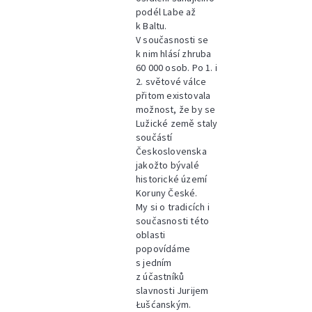
podél Labe až
k Baltu.
V současnosti se
k nim hlásí zhruba
60 000 osob. Po 1. i
2. světové válce
přitom existovala
možnost, že by se
Lužické země staly
součástí
Československa
jakožto bývalé
historické území
Koruny České.
My si o tradicích i
současnosti této
oblasti
popovídáme
s jedním
z účastníků
slavnosti Jurijem
Łušćanským.