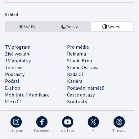
Vzhled
Světlý
Tmavý
Systém
TV program
Pro média
Živé vysílání
Reklama
TV poplatky
Studio Brno
Teletext
Studio Ostrava
Podcasty
Rada ČT
Počasí
Kariéra
E-shop
Podávání námětů
Mobilní a TV aplikace
Časté dotazy
Vše o ČT
Kontakty
Instagram
Facebook
YouTube
X
Threads