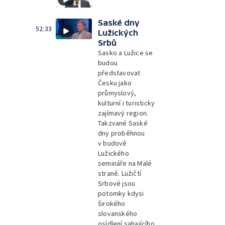
Saské dny
52:33
Lužických
Srbů
Sasko a Lužice se
budou
představovat
Česku jako
průmyslový,
kulturní i turisticky
zajímavý region.
Takzvané Saské
dny proběhnou
v budově
Lužického
semináře na Malé
straně. Lužičtí
Srbové jsou
potomky kdysi
širokého
slovanského
osídlení sahajícího