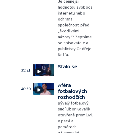
Je cennější
hodnotou svoboda
internetu nebo
ochrana
společnosti před
„škodlivými
názory“? Zeptáme
se spisovatele a
publicisty Ondřeje
Neffa.
Stalo se
39:21
Aféra
40:50
fotbalových
rozhodčích
Bývalý fotbalový
sudí Libor Kovařík
otevřeně promluvil
o praxi a
poměrech
v tuzemské