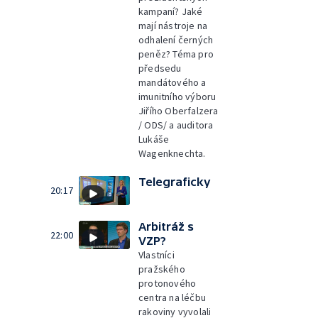
kampaní? Jaké
mají nástroje na
odhalení černých
peněz? Téma pro
předsedu
mandátového a
imunitního výboru
Jiřího Oberfalzera
/ ODS/ a auditora
Lukáše
Wagenknechta.
Telegraficky
20:17
Arbitráž s
22:00
VZP?
Vlastníci
pražského
protonového
centra na léčbu
rakoviny vyvolali