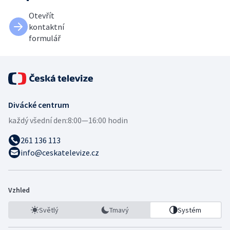
Otevřít
kontaktní
formulář
Divácké centrum
každý všední den:
8:00—16:00 hodin
261 136 113
info@ceskatelevize.cz
Vzhled
Světlý
Tmavý
Systém