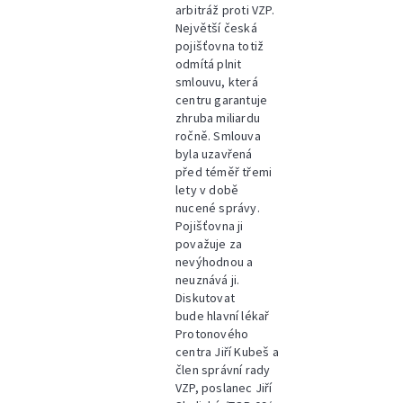
arbitráž proti VZP.
Největší česká
pojišťovna totiž
odmítá plnit
smlouvu, která
centru garantuje
zhruba miliardu
ročně. Smlouva
byla uzavřená
před téměř třemi
lety v době
nucené správy.
Pojišťovna ji
považuje za
nevýhodnou a
neuznává ji.
Diskutovat
bude hlavní lékař
Protonového
centra Jiří Kubeš a
člen správní rady
VZP, poslanec Jiří