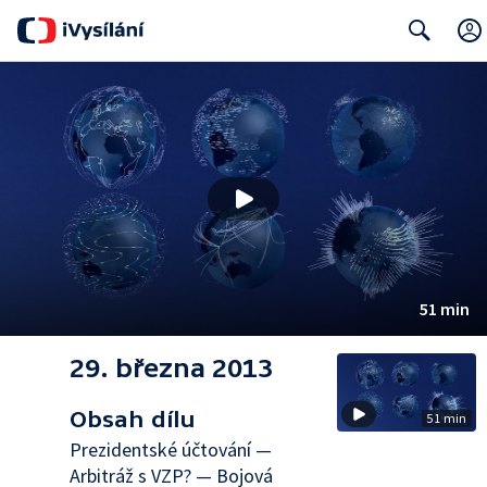
Search
51 min
29. března 2013
Obsah dílu
51 min
Prezidentské účtování —
Arbitráž s VZP? — Bojová