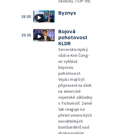
Skalický /TOP 09/.
Byznys
38:00
Bojová
39:36
pohotovost
KLDR
Severokorejský
vůdce Kim Čong-
un vyhlásil
bojovou
pohotovost.
Vojáci mají být
připravení na útok
na americké
vojenské základny
v Tichomoří. Země
tak reaguje na
přelet amerických
neviditelných
bombardérů nad
jihokorejským