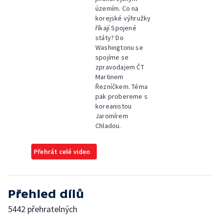
územím. Co na
korejské výhružky
říkají Spojené
státy? Do
Washingtonu se
spojíme se
zpravodajem ČT
Martinem
Řezníčkem. Téma
pak probereme s
koreanistou
Jaromírem
Chladou.
Přehrát celé video
Přehled dílů
5442 přehratelných