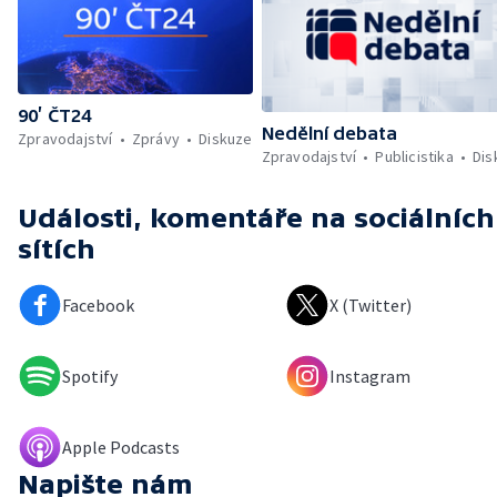
90’ ČT24
Nedělní debata
Zpravodajství
Zprávy
Diskuze
Zpravodajství
Publicistika
Dis
Události, komentáře
na sociálních
sítích
Facebook
X (Twitter)
Spotify
Instagram
Apple Podcasts
Napište nám