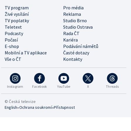
TV program
Pro média
Živé vysílání
Reklama
TV poplatky
Studio Brno
Teletext
Studio Ostrava
Podcasty
Rada ČT
Počasí
Kariéra
E-shop
Podávání námětů
Mobilní a TV aplikace
Časté dotazy
Vše o ČT
Kontakty
Instagram
Facebook
YouTube
X
Threads
© Česká televize
•
•
English
Ochrana soukromí
Přístupnost