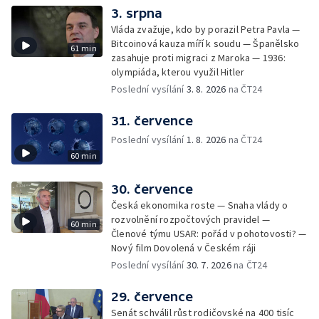
3. srpna
Vláda zvažuje, kdo by porazil Petra Pavla —
Bitcoinová kauza míří k soudu — Španělsko
61 min
zasahuje proti migraci z Maroka — 1936:
olympiáda, kterou využil Hitler
Poslední vysílání
3. 8. 2026
na ČT24
31. července
Poslední vysílání
1. 8. 2026
na ČT24
60 min
30. července
Česká ekonomika roste — Snaha vlády o
rozvolnění rozpočtových pravidel —
60 min
Členové týmu USAR: pořád v pohotovosti? —
Nový film Dovolená v Českém ráji
Poslední vysílání
30. 7. 2026
na ČT24
29. července
Senát schválil růst rodičovské na 400 tisíc