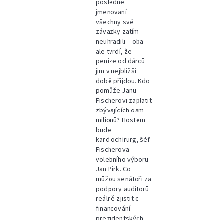
posledně
jmenovaní
všechny své
závazky zatím
neuhradili – oba
ale tvrdí, že
peníze od dárců
jim v nejbližší
době přijdou. Kdo
pomůže Janu
Fischerovi zaplatit
zbývajících osm
milionů? Hostem
bude
kardiochirurg, šéf
Fischerova
volebního výboru
Jan Pirk. Co
můžou senátoři za
podpory auditorů
reálně zjistit o
financování
prezidentských