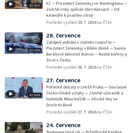
Kč — Prezident Zelenskyj ve Washingtonu —
61 min
Zemřel irský zpěvák Glen Hansard — Od
kalamáře k psacímu stroji
Poslední vysílání
29. 7. 2026
na ČT24
28. července
Zahájení jednání o státním rozpočtu —
Prezident Zelenskyj v Bílém domě — Saskia
61 min
Burešová televizní ikonou — Ruské kořeny a
život v Česku
Poslední vysílání
28. 7. 2026
na ČT24
27. července
Politické debaty o Letišti Praha — Současné
česko-čínské vztahy — Zemřel výtvarník a
61 min
hudebník Milan Knížák — Africké dny ve
Dvoře Králové
Poslední vysílání
27. 7. 2026
na ČT24
24. července
Trumpova nová cla — Vyšetřování havárie