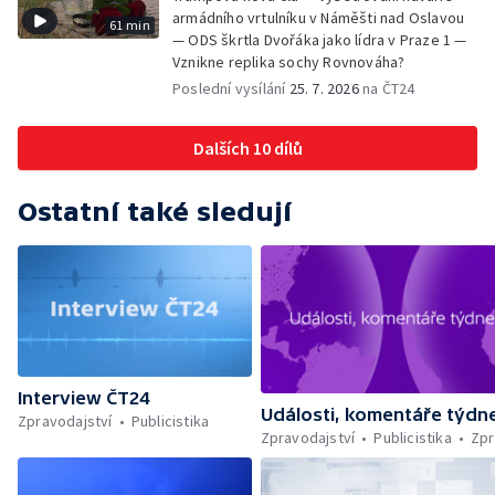
armádního vrtulníku v Náměšti nad Oslavou
61 min
— ODS škrtla Dvořáka jako lídra v Praze 1 —
Vznikne replika sochy Rovnováha?
Poslední vysílání
25. 7. 2026
na ČT24
Dalších 10 dílů
Ostatní také sledují
Interview ČT24
Události, komentáře týdn
Zpravodajství
Publicistika
Zpravodajství
Publicistika
Zpr