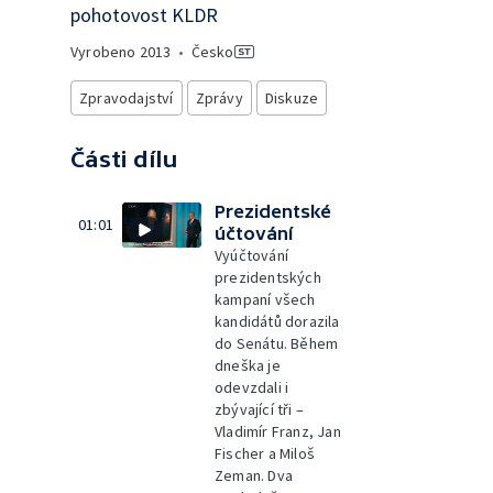
pohotovost KLDR
Vyrobeno
2013
•
Česko
Zpravodajství
Zprávy
Diskuze
Části dílu
Prezidentské
01:01
účtování
Vyúčtování
prezidentských
kampaní všech
kandidátů dorazila
do Senátu. Během
dneška je
odevzdali i
zbývající tři –
Vladimír Franz, Jan
Fischer a Miloš
Zeman. Dva