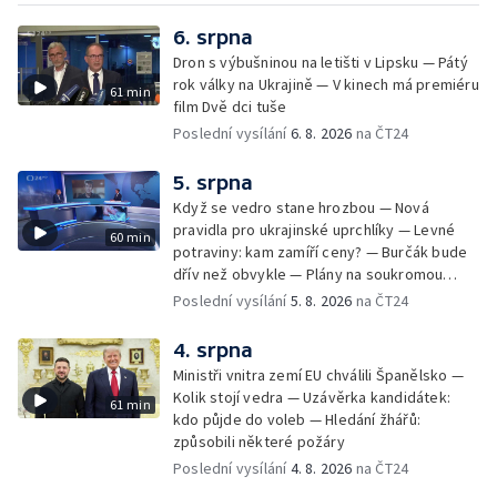
6. srpna
Dron s výbušninou na letišti v Lipsku — Pátý
rok války na Ukrajině — V kinech má premiéru
61 min
film Dvě dci tuše
Poslední vysílání
6. 8. 2026
na ČT24
5. srpna
Když se vedro stane hrozbou — Nová
pravidla pro ukrajinské uprchlíky — Levné
60 min
potraviny: kam zamíří ceny? — Burčák bude
dřív než obvykle — Plány na soukromou
orbitální stanici
Poslední vysílání
5. 8. 2026
na ČT24
4. srpna
Ministři vnitra zemí EU chválili Španělsko —
Kolik stojí vedra — Uzávěrka kandidátek:
61 min
kdo půjde do voleb — Hledání žhářů:
způsobili některé požáry
Poslední vysílání
4. 8. 2026
na ČT24