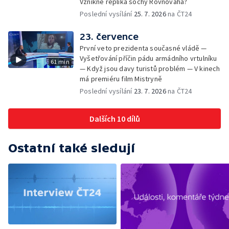
Vznikne replika sochy Rovnováha?
Poslední vysílání
25. 7. 2026
na ČT24
23. července
První veto prezidenta současné vládě —
Vyšetřování příčin pádu armádního vrtulníku
61 min
— Když jsou davy turistů problém — V kinech
má premiéru film Mistryně
Poslední vysílání
23. 7. 2026
na ČT24
Dalších 10 dílů
Ostatní také sledují