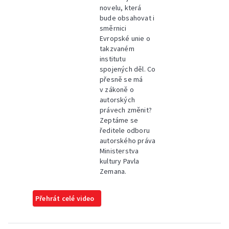
novelu, která
bude obsahovat i
směrnici
Evropské unie o
takzvaném
institutu
spojených děl. Co
přesně se má
v zákoně o
autorských
právech změnit?
Zeptáme se
ředitele odboru
autorského práva
Ministerstva
kultury Pavla
Zemana.
Přehrát celé video