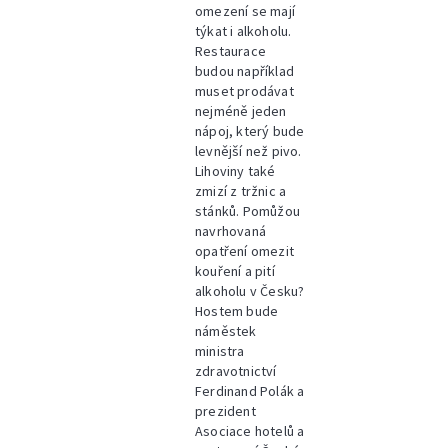
omezení se mají
týkat i alkoholu.
Restaurace
budou například
muset prodávat
nejméně jeden
nápoj, který bude
levnější než pivo.
Lihoviny také
zmizí z tržnic a
stánků. Pomůžou
navrhovaná
opatření omezit
kouření a pití
alkoholu v Česku?
Hostem bude
náměstek
ministra
zdravotnictví
Ferdinand Polák a
prezident
Asociace hotelů a