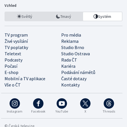
Vzhled
Světlý
Tmavý
Systém
TV program
Pro média
Živé vysílání
Reklama
TV poplatky
Studio Brno
Teletext
Studio Ostrava
Podcasty
Rada ČT
Počasí
Kariéra
E-shop
Podávání námětů
Mobilní a TV aplikace
Časté dotazy
Vše o ČT
Kontakty
Instagram
Facebook
YouTube
X
Threads
© Česká televize