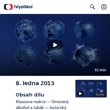
Search
51 min
8. ledna 2013
Obsah dílu
51 min
Klausova reakce — Omezený
alkohol a tabák — Autorská