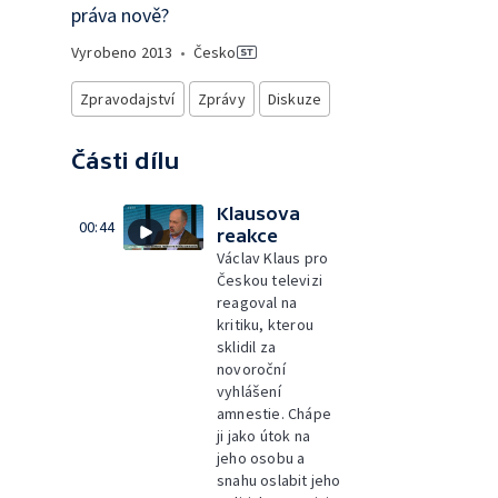
práva nově?
Vyrobeno
2013
•
Česko
Zpravodajství
Zprávy
Diskuze
Části dílu
Klausova
00:44
reakce
Václav Klaus pro
Českou televizi
reagoval na
kritiku, kterou
sklidil za
novoroční
vyhlášení
amnestie. Chápe
ji jako útok na
jeho osobu a
snahu oslabit jeho