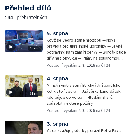
Přehled dílů
5441 přehratelných
5. srpna
Když se vedro stane hrozbou — Nová
pravidla pro ukrajinské uprchlíky — Levné
60 min
potraviny: kam zamíří ceny? — Burčák bude
dřív než obvykle — Plány na soukromou
orbitální stanici
Poslední vysílání
5. 8. 2026
na ČT24
4. srpna
Ministři vnitra zemí EU chválili Španělsko —
Kolik stojí vedra — Uzávěrka kandidátek:
61 min
kdo půjde do voleb — Hledání žhářů:
způsobili některé požáry
Poslední vysílání
4. 8. 2026
na ČT24
3. srpna
Vláda zvažuje, kdo by porazil Petra Pavla —