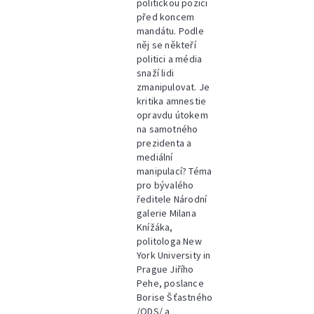
politickou pozici
před koncem
mandátu. Podle
něj se někteří
politici a média
snaží lidi
zmanipulovat. Je
kritika amnestie
opravdu útokem
na samotného
prezidenta a
mediální
manipulací? Téma
pro bývalého
ředitele Národní
galerie Milana
Knížáka,
politologa New
York University in
Prague Jiřího
Pehe, poslance
Borise Šťastného
/ODS/ a