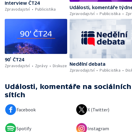
Interview ČT24
Události, komentáře týdn
Zpravodajství
Publicistika
Zpravodajství
Publicistika
Zpr
90’ ČT24
Nedělní debata
Zpravodajství
Zprávy
Diskuze
Zpravodajství
Publicistika
Dis
Události, komentáře
na sociálních
sítích
Facebook
X (Twitter)
Spotify
Instagram