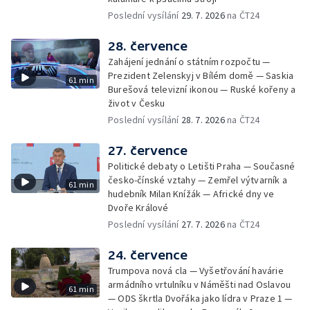
Poslední vysílání
29. 7. 2026
na ČT24
28. července
Zahájení jednání o státním rozpočtu —
Prezident Zelenskyj v Bílém domě — Saskia
61 min
Burešová televizní ikonou — Ruské kořeny a
život v Česku
Poslední vysílání
28. 7. 2026
na ČT24
27. července
Politické debaty o Letišti Praha — Současné
česko-čínské vztahy — Zemřel výtvarník a
61 min
hudebník Milan Knížák — Africké dny ve
Dvoře Králové
Poslední vysílání
27. 7. 2026
na ČT24
24. července
Trumpova nová cla — Vyšetřování havárie
armádního vrtulníku v Náměšti nad Oslavou
61 min
— ODS škrtla Dvořáka jako lídra v Praze 1 —