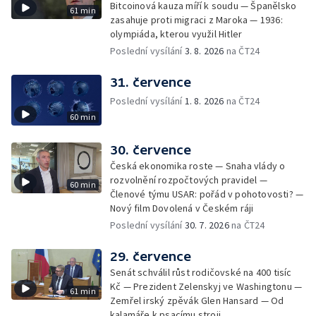
Bitcoinová kauza míří k soudu — Španělsko
61 min
zasahuje proti migraci z Maroka — 1936:
olympiáda, kterou využil Hitler
Poslední vysílání
3. 8. 2026
na ČT24
31. července
Poslední vysílání
1. 8. 2026
na ČT24
60 min
30. července
Česká ekonomika roste — Snaha vlády o
rozvolnění rozpočtových pravidel —
60 min
Členové týmu USAR: pořád v pohotovosti? —
Nový film Dovolená v Českém ráji
Poslední vysílání
30. 7. 2026
na ČT24
29. července
Senát schválil růst rodičovské na 400 tisíc
Kč — Prezident Zelenskyj ve Washingtonu —
61 min
Zemřel irský zpěvák Glen Hansard — Od
kalamáře k psacímu stroji