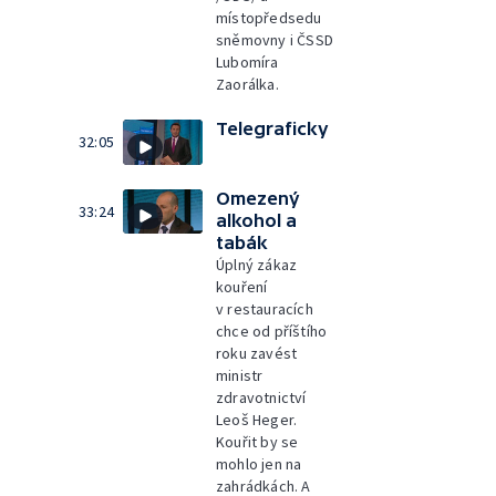
místopředsedu
sněmovny i ČSSD
Lubomíra
Zaorálka.
Telegraficky
32:05
Omezený
33:24
alkohol a
tabák
Úplný zákaz
kouření
v restauracích
chce od příštího
roku zavést
ministr
zdravotnictví
Leoš Heger.
Kouřit by se
mohlo jen na
zahrádkách. A