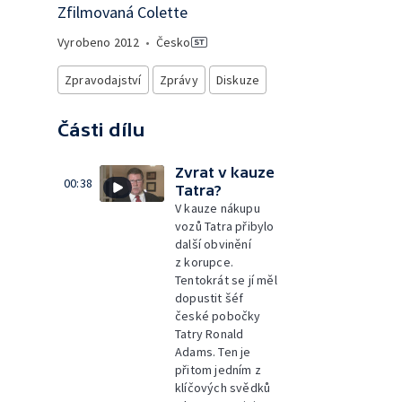
Zfilmovaná Colette
Vyrobeno
2012
•
Česko
Zpravodajství
Zprávy
Diskuze
Části dílu
Zvrat v kauze
00:38
Tatra?
V kauze nákupu
vozů Tatra přibylo
další obvinění
z korupce.
Tentokrát se jí měl
dopustit šéf
české pobočky
Tatry Ronald
Adams. Ten je
přitom jedním z
klíčových svědků