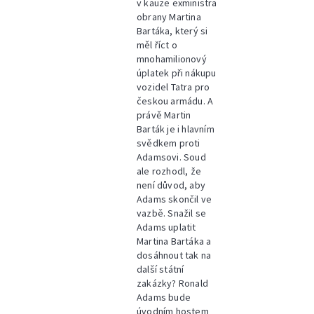
v kauze exministra
obrany Martina
Bartáka, který si
měl říct o
mnohamilionový
úplatek při nákupu
vozidel Tatra pro
českou armádu. A
právě Martin
Barták je i hlavním
svědkem proti
Adamsovi. Soud
ale rozhodl, že
není důvod, aby
Adams skončil ve
vazbě. Snažil se
Adams uplatit
Martina Bartáka a
dosáhnout tak na
další státní
zakázky? Ronald
Adams bude
úvodním hostem