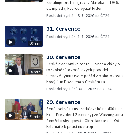
zasahuje proti migraci z Maroka — 1936:
olympiáda, kterou využil Hitler
Poslední vysílání
3. 8. 2026
na ČT24
31. července
Poslední vysílání
1. 8. 2026
na ČT24
60 min
30. července
Česká ekonomika roste — Snaha vlády o
rozvolnění rozpočtových pravidel —
60 min
Členové týmu USAR: pořád v pohotovosti? —
Nový film Dovolená v Českém ráji
Poslední vysílání
30. 7. 2026
na ČT24
29. července
Senát schválil růst rodičovské na 400 tisíc
Kč — Prezident Zelenskyj ve Washingtonu —
61 min
Zemřel irský zpěvák Glen Hansard — Od
kalamáře k psacímu stroji