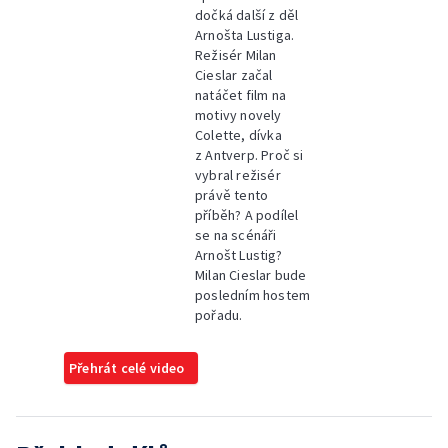
dočká další z děl
Arnošta Lustiga.
Režisér Milan
Cieslar začal
natáčet film na
motivy novely
Colette, dívka
z Antverp. Proč si
vybral režisér
právě tento
příběh? A podílel
se na scénáři
Arnošt Lustig?
Milan Cieslar bude
posledním hostem
pořadu.
Přehrát celé video