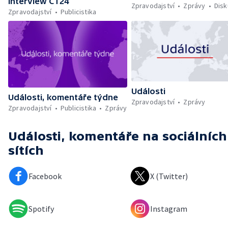
Interview ČT24
Zpravodajství
Zprávy
Dis
Zpravodajství
Publicistika
Události
Události, komentáře týdne
Zpravodajství
Zprávy
Zpravodajství
Publicistika
Zprávy
Události, komentáře
na sociálních
sítích
Facebook
X (Twitter)
Spotify
Instagram