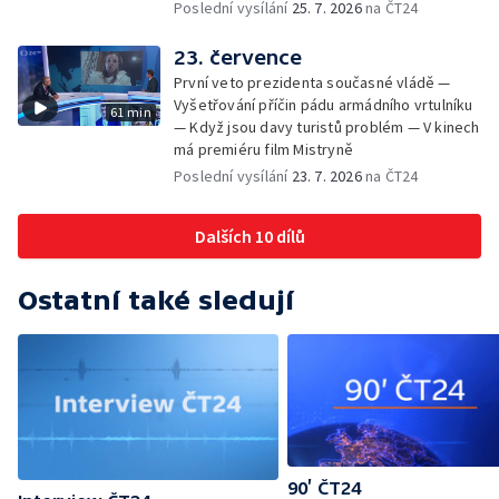
Poslední vysílání
25. 7. 2026
na ČT24
23. července
První veto prezidenta současné vládě —
Vyšetřování příčin pádu armádního vrtulníku
61 min
— Když jsou davy turistů problém — V kinech
má premiéru film Mistryně
Poslední vysílání
23. 7. 2026
na ČT24
Dalších 10 dílů
Ostatní také sledují
90’ ČT24