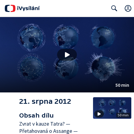
Search
50 min
21. srpna 2012
Obsah dílu
50 min
Zvrat v kauze Tatra? —
Přetahovaná o Assange —