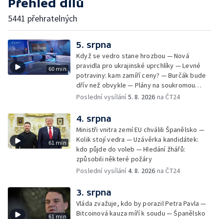
Přehled dílů
5441 přehratelných
5. srpna
Když se vedro stane hrozbou — Nová
pravidla pro ukrajinské uprchlíky — Levné
60 min
potraviny: kam zamíří ceny? — Burčák bude
dřív než obvykle — Plány na soukromou
orbitální stanici
Poslední vysílání
5. 8. 2026
na ČT24
4. srpna
Ministři vnitra zemí EU chválili Španělsko —
Kolik stojí vedra — Uzávěrka kandidátek:
61 min
kdo půjde do voleb — Hledání žhářů:
způsobili některé požáry
Poslední vysílání
4. 8. 2026
na ČT24
3. srpna
Vláda zvažuje, kdo by porazil Petra Pavla —
Bitcoinová kauza míří k soudu — Španělsko
61 min