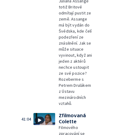
Juliana Assange
totiž Britové
odmítají pustit ze
země. Assange
má být vydán do
Švédska, kde čelí
podezření ze
znásilnění. Jak se
může situace
vyvinout, když ani
jeden z aktérů
nechce ustoupit
ze své pozice?
Rozeberme s
Petrem Drulákem
z Ústavu
mezinárodních
vztahů.
Zfilmovaná
41:04
Colette
Filmového
zpracování se