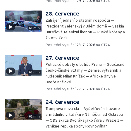
Poslední vysílání
29. 7. 2026
na ČT24
28. července
Zahájení jednání o státním rozpočtu —
Prezident Zelenskyj v Bílém domě — Saskia
61 min
Burešová televizní ikonou — Ruské kořeny a
život v Česku
Poslední vysílání
28. 7. 2026
na ČT24
27. července
Politické debaty o Letišti Praha — Současné
česko-čínské vztahy — Zemřel výtvarník a
61 min
hudebník Milan Knížák — Africké dny ve
Dvoře Králové
Poslední vysílání
27. 7. 2026
na ČT24
24. července
Trumpova nová cla — Vyšetřování havárie
armádního vrtulníku v Náměšti nad Oslavou
61 min
— ODS škrtla Dvořáka jako lídra v Praze 1 —
Vznikne replika sochy Rovnováha?