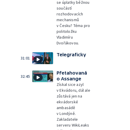
se úplatky běžnou
součástí
rozhodovacích
mechanismů
v Česku? Téma pro
politoložku
Vladimíru
Dvořákovou.
Telegraficky
31:01
Přetahovaná
32:45
o Assange
Získal sice azyl
v Ekvádoru, dál ale
zůstává jen na
ekvádorské
ambasádě
v Londýně.
Zakladatele
serveru WikiLeaks