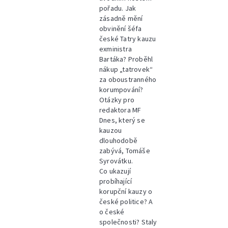
pořadu. Jak
zásadně mění
obvinění šéfa
české Tatry kauzu
exministra
Bartáka? Proběhl
nákup „tatrovek“
za oboustranného
korumpování?
Otázky pro
redaktora MF
Dnes, který se
kauzou
dlouhodobě
zabývá, Tomáše
Syrovátku.
Co ukazují
probíhající
korupční kauzy o
české politice? A
o české
společnosti? Staly