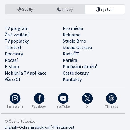
Světlý
Tmavý
Systém
TV program
Pro média
Živé vysílání
Reklama
TV poplatky
Studio Brno
Teletext
Studio Ostrava
Podcasty
Rada ČT
Počasí
Kariéra
E-shop
Podávání námětů
Mobilní a TV aplikace
Časté dotazy
Vše o ČT
Kontakty
Instagram
Facebook
YouTube
X
Threads
© Česká televize
•
•
English
Ochrana soukromí
Přístupnost