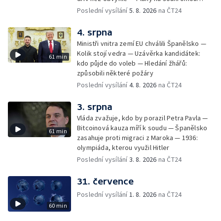
orbitální stanici
Poslední vysílání
5. 8. 2026
na ČT24
4. srpna
Ministři vnitra zemí EU chválili Španělsko —
Kolik stojí vedra — Uzávěrka kandidátek:
61 min
kdo půjde do voleb — Hledání žhářů:
způsobili některé požáry
Poslední vysílání
4. 8. 2026
na ČT24
3. srpna
Vláda zvažuje, kdo by porazil Petra Pavla —
Bitcoinová kauza míří k soudu — Španělsko
61 min
zasahuje proti migraci z Maroka — 1936:
olympiáda, kterou využil Hitler
Poslední vysílání
3. 8. 2026
na ČT24
31. července
Poslední vysílání
1. 8. 2026
na ČT24
60 min