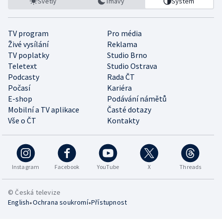
Světlý
Tmavý
Systém
TV program
Pro média
Živé vysílání
Reklama
TV poplatky
Studio Brno
Teletext
Studio Ostrava
Podcasty
Rada ČT
Počasí
Kariéra
E-shop
Podávání námětů
Mobilní a TV aplikace
Časté dotazy
Vše o ČT
Kontakty
Instagram
Facebook
YouTube
X
Threads
© Česká televize
•
•
English
Ochrana soukromí
Přístupnost