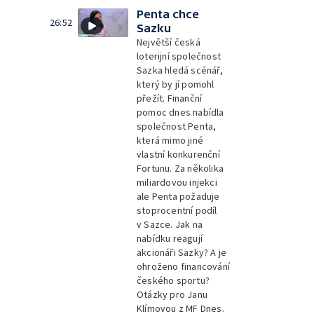
Penta chce
26:52
Sazku
Největší česká
loterijní společnost
Sazka hledá scénář,
který by jí pomohl
přežít. Finanční
pomoc dnes nabídla
společnost Penta,
která mimo jiné
vlastní konkurenční
Fortunu. Za několika
miliardovou injekci
ale Penta požaduje
stoprocentní podíl
v Sazce. Jak na
nabídku reagují
akcionáři Sazky? A je
ohroženo financování
českého sportu?
Otázky pro Janu
Klímovou z MF Dnes.