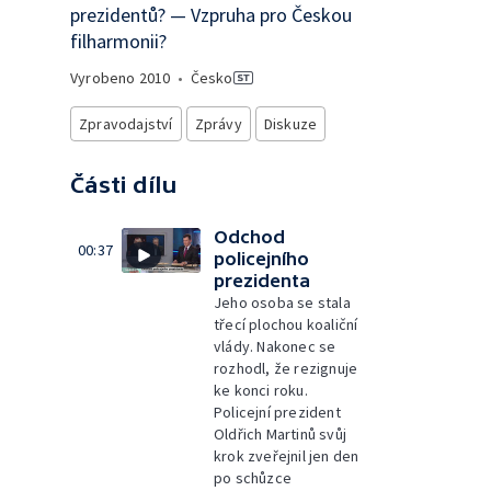
prezidentů? — Vzpruha pro Českou
filharmonii?
Vyrobeno
2010
•
Česko
Zpravodajství
Zprávy
Diskuze
Části dílu
Odchod
00:37
policejního
prezidenta
Jeho osoba se stala
třecí plochou koaliční
vlády. Nakonec se
rozhodl, že rezignuje
ke konci roku.
Policejní prezident
Oldřich Martinů svůj
krok zveřejnil jen den
po schůzce