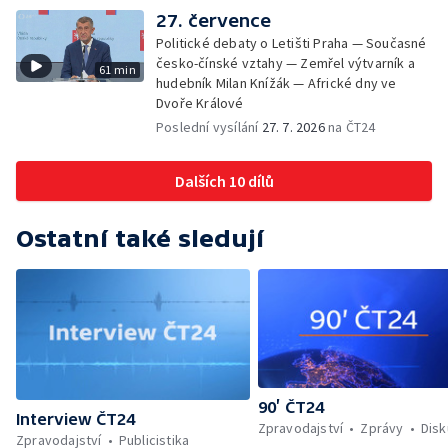
27. července
Politické debaty o Letišti Praha — Současné
česko-čínské vztahy — Zemřel výtvarník a
61 min
hudebník Milan Knížák — Africké dny ve
Dvoře Králové
Poslední vysílání
27. 7. 2026
na ČT24
Dalších 10 dílů
Ostatní také sledují
90’ ČT24
Interview ČT24
Zpravodajství
Zprávy
Dis
Zpravodajství
Publicistika