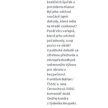
koaličních špiček u
prezidenta Klause.
Byl jeho odchod
součástí tajné
dohody, která měla
na Hradě vzniknout?
Posílí Věci veřejné,
které jeho odchod
požadovaly, svoji
pozici ve vládě?
V politické debatě se
střetnou předseda a
místopředsedkyně
sněmovního Výboru
pro obranu a
bezpečnost
František Bublan /
ČSSD/ a Jana
Černochová /ODS/.
Komentář dodá
Ondřej Kundra
z týdeníku Respekt.