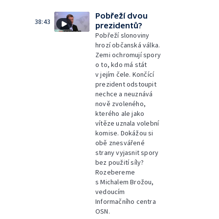
Pobřeží dvou
38:43
prezidentů?
Pobřeží slonoviny
hrozí občanská válka.
Zemi ochromují spory
o to, kdo má stát
v jejím čele. Končící
prezident odstoupit
nechce a neuznává
nově zvoleného,
kterého ale jako
vítěze uznala volební
komise. Dokážou si
obě znesvářené
strany vyjasnit spory
bez použití síly?
Rozebereme
s Michalem Brožou,
vedoucím
Informačního centra
OSN.