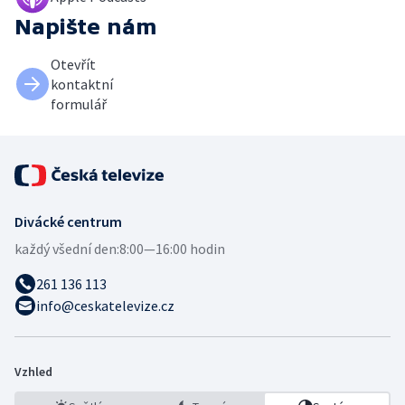
Napište nám
Otevřít
kontaktní
formulář
Divácké centrum
každý všední den:
8:00—16:00 hodin
261 136 113
info@ceskatelevize.cz
Vzhled