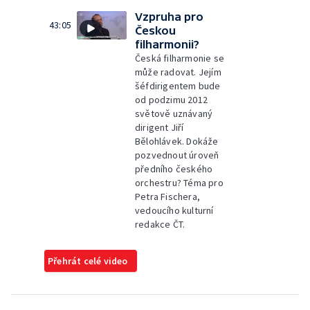
Vzpruha pro
43:05
Českou
filharmonii?
Česká filharmonie se
může radovat. Jejím
šéfdirigentem bude
od podzimu 2012
světově uznávaný
dirigent Jiří
Bělohlávek. Dokáže
pozvednout úroveň
předního českého
orchestru? Téma pro
Petra Fischera,
vedoucího kulturní
redakce ČT.
Přehrát celé video