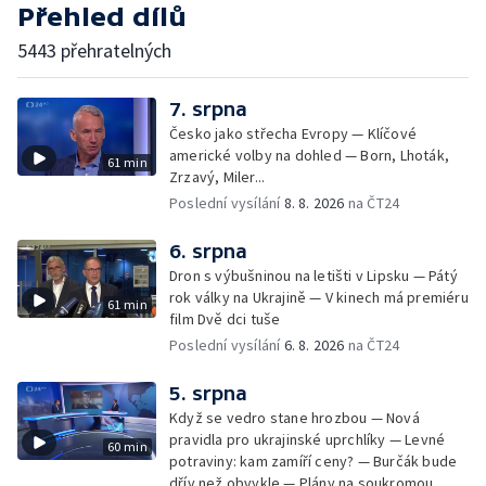
Přehled dílů
5443 přehratelných
7. srpna
Česko jako střecha Evropy — Klíčové
americké volby na dohled — Born, Lhoták,
61 min
Zrzavý, Miler...
Poslední vysílání
8. 8. 2026
na ČT24
6. srpna
Dron s výbušninou na letišti v Lipsku — Pátý
rok války na Ukrajině — V kinech má premiéru
61 min
film Dvě dci tuše
Poslední vysílání
6. 8. 2026
na ČT24
5. srpna
Když se vedro stane hrozbou — Nová
pravidla pro ukrajinské uprchlíky — Levné
60 min
potraviny: kam zamíří ceny? — Burčák bude
dřív než obvykle — Plány na soukromou