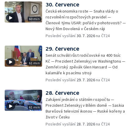
30. července
Česká ekonomika roste — Snaha vlády o
rozvolnění rozpočtových pravidel —
60 min
Členové týmu USAR: pořád v pohotovosti? —
Nový film Dovolená v Českém ráji
Poslední vysílání
30. 7. 2026
na ČT24
29. července
Senát schválil růst rodičovské na 400 tisíc
Kč — Prezident Zelenskyj ve Washingtonu —
61 min
Zemřel irský zpěvák Glen Hansard — Od
kalamáře k psacímu stroji
Poslední vysílání
29. 7. 2026
na ČT24
28. července
Zahájení jednání o státním rozpočtu —
Prezident Zelenskyj v Bílém domě — Saskia
61 min
Burešová televizní ikonou — Ruské kořeny a
život v Česku
Poslední vysílání
28. 7. 2026
na ČT24