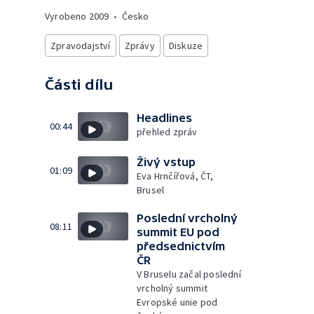
Vyrobeno
2009
•
Česko
Zpravodajství
Zprávy
Diskuze
Části dílu
Headlines
00:44
přehled zpráv
Živý vstup
01:09
Eva Hrnčířová, ČT,
Brusel
Poslední vrcholný
08:11
summit EU pod
předsednictvím
ČR
V Bruselu začal poslední
vrcholný summit
Evropské unie pod