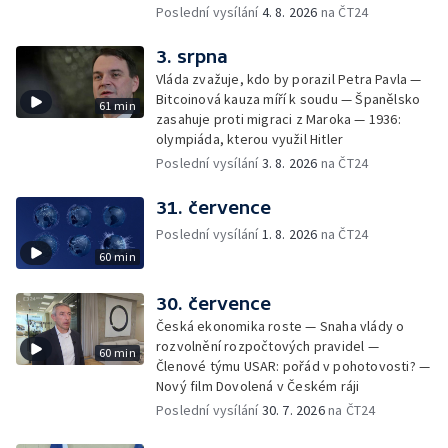
Poslední vysílání
4. 8. 2026
na ČT24
3. srpna
Vláda zvažuje, kdo by porazil Petra Pavla —
Bitcoinová kauza míří k soudu — Španělsko
61 min
zasahuje proti migraci z Maroka — 1936:
olympiáda, kterou využil Hitler
Poslední vysílání
3. 8. 2026
na ČT24
31. července
Poslední vysílání
1. 8. 2026
na ČT24
60 min
30. července
Česká ekonomika roste — Snaha vlády o
rozvolnění rozpočtových pravidel —
60 min
Členové týmu USAR: pořád v pohotovosti? —
Nový film Dovolená v Českém ráji
Poslední vysílání
30. 7. 2026
na ČT24