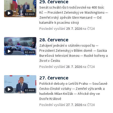
29. července
Senát schválil růst rodičovské na 400 tisíc
Kč — Prezident Zelenskyj ve Washingtonu —
61 min
Zemřel irský zpěvák Glen Hansard — Od
kalamáře k psacímu stroji
Poslední vysílání
29. 7. 2026
na ČT24
28. července
Zahájení jednání o státním rozpočtu —
Prezident Zelenskyj v Bílém domě — Saskia
61 min
Burešová televizní ikonou — Ruské kořeny a
život v Česku
Poslední vysílání
28. 7. 2026
na ČT24
27. července
Politické debaty o Letišti Praha — Současné
česko-čínské vztahy — Zemřel výtvarník a
61 min
hudebník Milan Knížák — Africké dny ve
Dvoře Králové
Poslední vysílání
27. 7. 2026
na ČT24