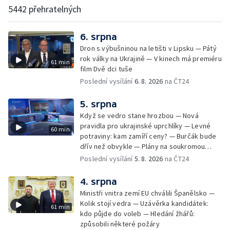
5442 přehratelných
6. srpna
Dron s výbušninou na letišti v Lipsku — Pátý
rok války na Ukrajině — V kinech má premiéru
61 min
film Dvě dci tuše
Poslední vysílání
6. 8. 2026
na ČT24
5. srpna
Když se vedro stane hrozbou — Nová
pravidla pro ukrajinské uprchlíky — Levné
60 min
potraviny: kam zamíří ceny? — Burčák bude
dřív než obvykle — Plány na soukromou
orbitální stanici
Poslední vysílání
5. 8. 2026
na ČT24
4. srpna
Ministři vnitra zemí EU chválili Španělsko —
Kolik stojí vedra — Uzávěrka kandidátek:
61 min
kdo půjde do voleb — Hledání žhářů:
způsobili některé požáry