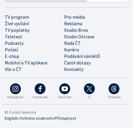
TV program
Pro média
Živé vysílání
Reklama
TV poplatky
Studio Brno
Teletext
Studio Ostrava
Podcasty
Rada ČT
Počasí
Kariéra
E-shop
Podávání námětů
Mobilní a TV aplikace
Časté dotazy
Vše o ČT
Kontakty
Instagram
Facebook
YouTube
X
Threads
© Česká televize
•
•
English
Ochrana soukromí
Přístupnost