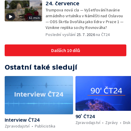
24. července
Trumpova nová cla — Vyšetřování havárie
armádního vrtulníku v Náměšti nad Oslavou
61 min
— ODS škrtla Dvořáka jako lídra v Praze 1 —
Vznikne replika sochy Rovnováha?
Poslední vysílání
25. 7. 2026
na ČT24
Dalších 10 dílů
Ostatní také sledují
90’ ČT24
Interview ČT24
Zpravodajství
Zprávy
Dis
Zpravodajství
Publicistika