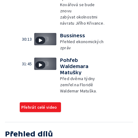
Kovářová se bude
znovu
zabývat okolnostmi
návratu Jiřího Křivance.
Bussiness
30:13
Přehled ekonomických
zpráv
Pohřeb
31:45
Waldemara
Matušky
Před dvěma týdny
zemřel na Floridě
Waldemar Matuška.
Přehrát celé video
Přehled dílů