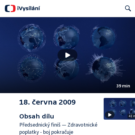
Search
39 min
18. června 2009
Obsah dílu
41 
Předsednický finiš — Zdravotnické
poplatky - boj pokračuje