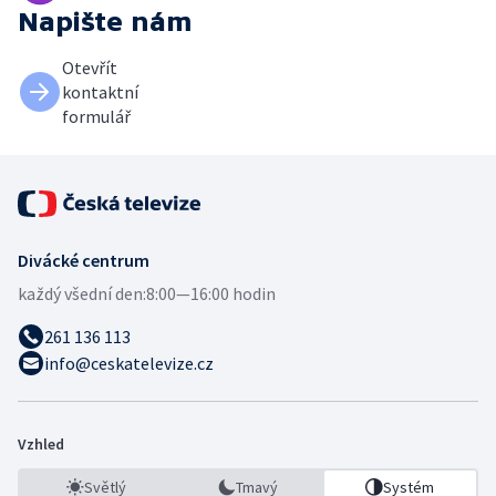
Napište nám
Otevřít
kontaktní
formulář
Divácké centrum
každý všední den:
8:00—16:00 hodin
261 136 113
info@ceskatelevize.cz
Vzhled
Světlý
Tmavý
Systém