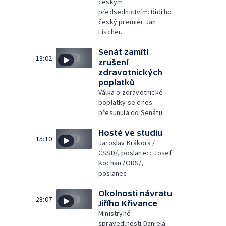
českým
předsednictvím: Řídí ho
český premiér Jan
Fischer.
Senát zamítl
13:02
zrušení
zdravotnických
poplatků
Válka o zdravotnické
poplatky se dnes
přesunula do Senátu.
Hosté ve studiu
15:10
Jaroslav Krákora /
ČSSD/, poslanec; Josef
Kochan /ODS/,
poslanec
Okolnosti návratu
28:07
Jiřího Křivance
Ministryně
spravedlnosti Daniela