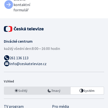
kontaktní
formulář
Divácké centrum
každý všední den:
8:00—16:00 hodin
261 136 113
info@ceskatelevize.cz
Vzhled
Světlý
Tmavý
Systém
TV program
Pro média