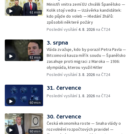
Ministři vnitra zemí EU chválili Španělsko —
Kolik stojí vedra — Uzávěrka kandidátek:
61 min
kdo půjde do voleb — Hledání žhářů:
způsobili některé požáry
Poslední vysílání
4. 8. 2026
na ČT24
3. srpna
Vláda zvažuje, kdo by porazil Petra Pavla —
Bitcoinová kauza míří k soudu — Španělsko
61 min
zasahuje proti migraci z Maroka — 1936:
olympiáda, kterou využil Hitler
Poslední vysílání
3. 8. 2026
na ČT24
31. července
Poslední vysílání
1. 8. 2026
na ČT24
60 min
30. července
Česká ekonomika roste — Snaha vlády o
rozvolnění rozpočtových pravidel —
60 min