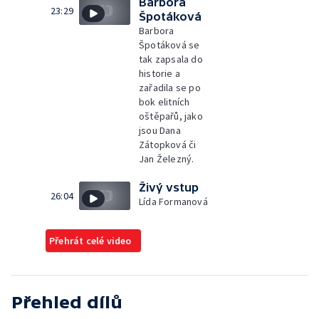
Barbora
23:29
Špotáková
Barbora
Špotáková se
tak zapsala do
historie a
zařadila se po
bok elitních
oštěpařů, jako
jsou Dana
Zátopková či
Jan Železný.
Živý vstup
26:04
Lída Formanová
Přehrát celé video
Přehled dílů