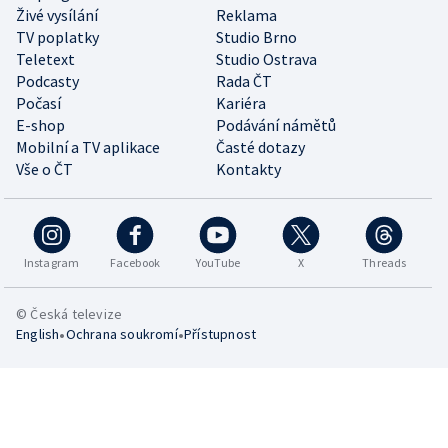
Živé vysílání
Reklama
TV poplatky
Studio Brno
Teletext
Studio Ostrava
Podcasty
Rada ČT
Počasí
Kariéra
E-shop
Podávání námětů
Mobilní a TV aplikace
Časté dotazy
Vše o ČT
Kontakty
Instagram
Facebook
YouTube
X
Threads
© Česká televize
•
•
English
Ochrana soukromí
Přístupnost