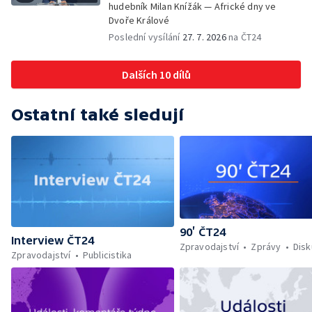
hudebník Milan Knížák — Africké dny ve
Dvoře Králové
Poslední vysílání
27. 7. 2026
na ČT24
Dalších 10 dílů
Ostatní také sledují
90’ ČT24
Interview ČT24
Zpravodajství
Zprávy
Dis
Zpravodajství
Publicistika