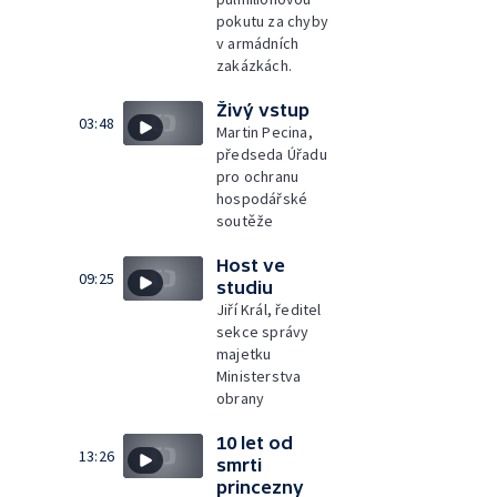
pokutu za chyby
v armádních
zakázkách.
Živý vstup
03:48
Martin Pecina,
předseda Úřadu
pro ochranu
hospodářské
soutěže
Host ve
09:25
studiu
Jiří Král, ředitel
sekce správy
majetku
Ministerstva
obrany
10 let od
13:26
smrti
princezny