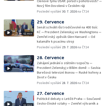
Členové týmu USAR: pořád v pohotovosti? —
Nový film Dovolená v Českém ráji
Poslední vysílání
30. 7. 2026
na ČT24
29. července
Senát schválil růst rodičovské na 400 tisíc
Kč — Prezident Zelenskyj ve Washingtonu —
61 min
Zemřel irský zpěvák Glen Hansard — Od
kalamáře k psacímu stroji
Poslední vysílání
29. 7. 2026
na ČT24
28. července
Zahájení jednání o státním rozpočtu —
Prezident Zelenskyj v Bílém domě — Saskia
61 min
Burešová televizní ikonou — Ruské kořeny a
život v Česku
Poslední vysílání
28. 7. 2026
na ČT24
27. července
Politické debaty o Letišti Praha — Současné
česko-čínské vztahy — Zemřel výtvarník a
61 min