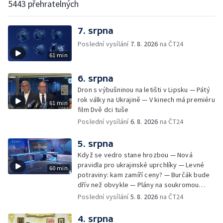
5443 přehratelných
7. srpna
Poslední vysílání
7. 8. 2026
na ČT24
61 min
6. srpna
Dron s výbušninou na letišti v Lipsku — Pátý
rok války na Ukrajině — V kinech má premiéru
61 min
film Dvě dci tuše
Poslední vysílání
6. 8. 2026
na ČT24
5. srpna
Když se vedro stane hrozbou — Nová
pravidla pro ukrajinské uprchlíky — Levné
60 min
potraviny: kam zamíří ceny? — Burčák bude
dřív než obvykle — Plány na soukromou
orbitální stanici
Poslední vysílání
5. 8. 2026
na ČT24
4. srpna