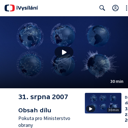
Cl
Search
30 min
31. srpna 2007
D
dí
3
Obsah dílu
30 min
z
Pokuta pro Ministerstvo
2
obrany