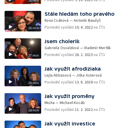
26 min
Stále hledám toho pravého
Ilona Csáková — Antonín Baudyš
Poslední vysílání
10. 4. 2022
na ČT1
26 min
Jsem cholerik
Gabriela Osvaldová — Vladimír Mertlík
Poslední vysílání
26. 2. 2023
na ČT1
27 min
Jak využít afrodiziaka
Lejla Abbasová — Jitka Asterová
Poslední vysílání
13. 6. 2026
na ČT1
26 min
Jak využít proměny
Misha — Michael Kocáb
Poslední vysílání
11. 2. 2022
na ČT1
26 min
Jak využít investice