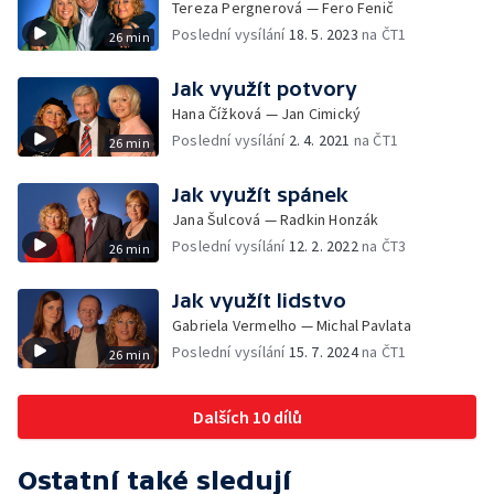
Tereza Pergnerová — Fero Fenič
Poslední vysílání
18. 5. 2023
na ČT1
26 min
Jak využít potvory
Hana Čížková — Jan Cimický
Poslední vysílání
2. 4. 2021
na ČT1
26 min
Jak využít spánek
Jana Šulcová — Radkin Honzák
Poslední vysílání
12. 2. 2022
na ČT3
26 min
Jak využít lidstvo
Gabriela Vermelho — Michal Pavlata
Poslední vysílání
15. 7. 2024
na ČT1
26 min
Dalších 10 dílů
Ostatní také sledují