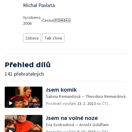
Michal Pavlata
Vyrobeno
•
Česko
2006
Zábava
Talk show
Přehled dílů
141 přehratelných
Jsem komik
Sabina Remundová — Theodora Remundová
Poslední vysílání
23. 2. 2023
na ČT1
27 min
Jsem na volné noze
Eva Svobodová — Arnošt Goldflam
Poslední vysílání
9. 10. 2025
na ČT1