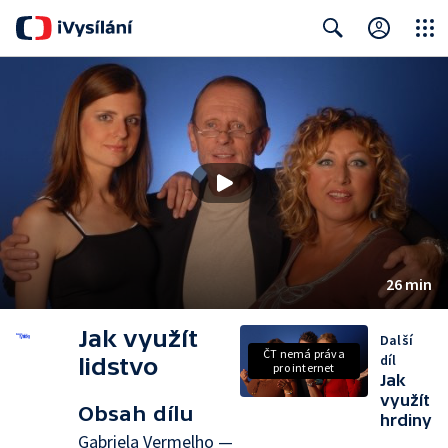
Close
Search
26 min
Jak využít
Další
ČT nemá práva
díl
lidstvo
pro internet
Jak
využít
Obsah dílu
hrdiny
Gabriela Vermelho —