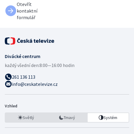
Otevřít
kontaktní
formulář
Divácké centrum
každý všední den:
8:00—16:00 hodin
261 136 113
info@ceskatelevize.cz
Vzhled
Světlý
Tmavý
Systém