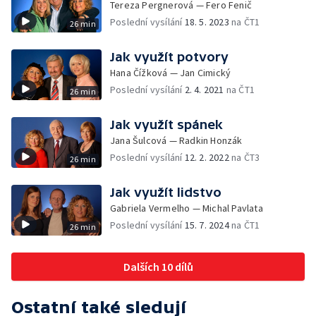
Tereza Pergnerová — Fero Fenič
Poslední vysílání
18. 5. 2023
na ČT1
26 min
Jak využít potvory
Hana Čížková — Jan Cimický
Poslední vysílání
2. 4. 2021
na ČT1
26 min
Jak využít spánek
Jana Šulcová — Radkin Honzák
Poslední vysílání
12. 2. 2022
na ČT3
26 min
Jak využít lidstvo
Gabriela Vermelho — Michal Pavlata
Poslední vysílání
15. 7. 2024
na ČT1
26 min
Dalších 10 dílů
Ostatní také sledují