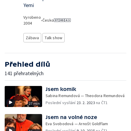
Yemi
Vyrobeno
•
Česko
2004
Zábava
Talk show
Přehled dílů
141 přehratelných
Jsem komik
Sabina Remundová — Theodora Remundová
Poslední vysílání
23. 2. 2023
na ČT1
27 min
Jsem na volné noze
Eva Svobodová — Arnošt Goldflam
Poslední vysílání
9. 10. 2025
na ČT1