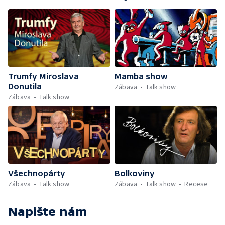
Trumfy Miroslava
Mamba show
Donutila
Zábava
Talk show
Zábava
Talk show
Všechnopárty
Bolkoviny
Zábava
Talk show
Zábava
Talk show
Recese
Napište nám