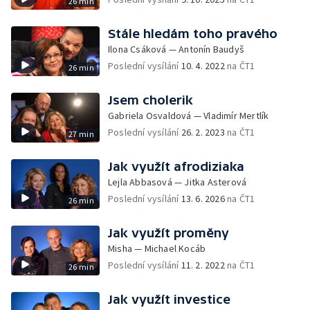
26 min
Stále hledám toho pravého
Ilona Csáková — Antonín Baudyš
Poslední vysílání
10. 4. 2022
na ČT1
26 min
Jsem cholerik
Gabriela Osvaldová — Vladimír Mertlík
Poslední vysílání
26. 2. 2023
na ČT1
27 min
Jak využít afrodiziaka
Lejla Abbasová — Jitka Asterová
Poslední vysílání
13. 6. 2026
na ČT1
26 min
Jak využít proměny
Misha — Michael Kocáb
Poslední vysílání
11. 2. 2022
na ČT1
26 min
Jak využít investice