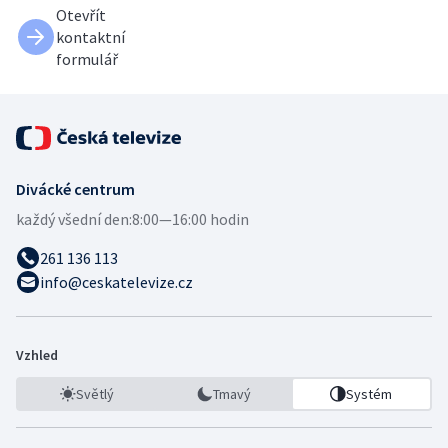
Otevřít
kontaktní
formulář
Divácké centrum
každý všední den:
8:00—16:00 hodin
261 136 113
info@ceskatelevize.cz
Vzhled
Světlý
Tmavý
Systém