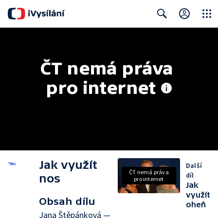
Close
Search
ČT nemá práva 
pro internet
Jak využít
Další
ČT nemá práva
díl
nos
pro internet
Jak
využít
Obsah dílu
oheň
Jana Štěpánková —