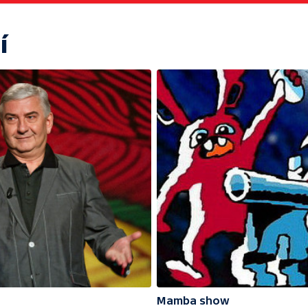
í
Mamba show