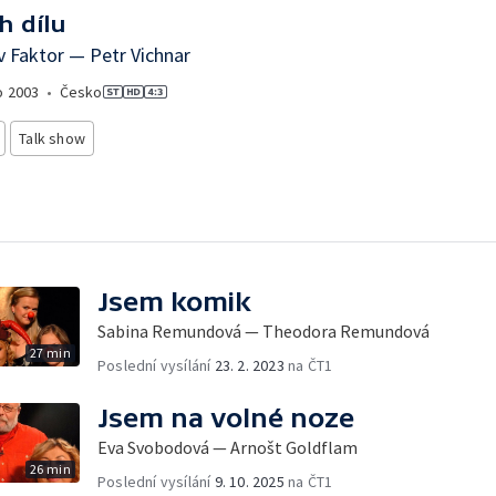
h dílu
v Faktor — Petr Vichnar
o
2003
•
Česko
Talk show
Jsem komik
Sabina Remundová — Theodora Remundová
27 min
Poslední vysílání
23. 2. 2023
na ČT1
Jsem na volné noze
Eva Svobodová — Arnošt Goldflam
26 min
Poslední vysílání
9. 10. 2025
na ČT1