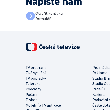
Napište nám
Otevřít kontaktní
formulář
TV program
Pro média
Živé vysílání
Reklama
TV poplatky
Studio Br
Teletext
Studio Os
Podcasty
Rada ČT
Počasí
Kariéra
E-shop
Podávání 
Mobilní a TV aplikace
Časté dot