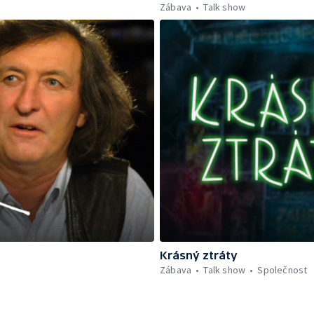
Zábava
Talk show
Krásný ztráty
Zábava
Talk show
Společnost