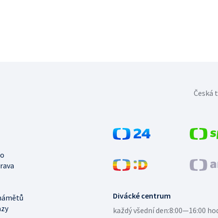
Česká t
no
trava
Divácké centrum
námětů
azy
každý všední den:
8:00—16:00 ho