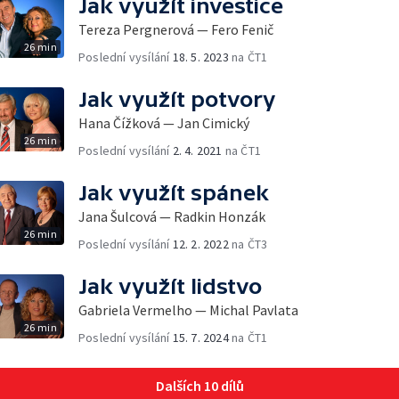
Jak využít investice
Tereza Pergnerová — Fero Fenič
26 min
Poslední vysílání
18. 5. 2023
na ČT1
Jak využít potvory
Hana Čížková — Jan Cimický
26 min
Poslední vysílání
2. 4. 2021
na ČT1
Jak využít spánek
Jana Šulcová — Radkin Honzák
26 min
Poslední vysílání
12. 2. 2022
na ČT3
Jak využít lidstvo
Gabriela Vermelho — Michal Pavlata
26 min
Poslední vysílání
15. 7. 2024
na ČT1
Dalších 10 dílů