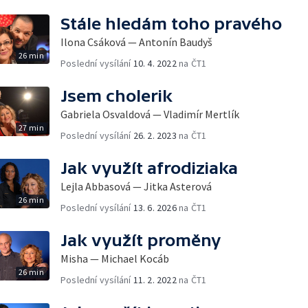
Stále hledám toho pravého
Ilona Csáková — Antonín Baudyš
26 min
Poslední vysílání
10. 4. 2022
na ČT1
Jsem cholerik
Gabriela Osvaldová — Vladimír Mertlík
27 min
Poslední vysílání
26. 2. 2023
na ČT1
Jak využít afrodiziaka
Lejla Abbasová — Jitka Asterová
26 min
Poslední vysílání
13. 6. 2026
na ČT1
Jak využít proměny
Misha — Michael Kocáb
26 min
Poslední vysílání
11. 2. 2022
na ČT1