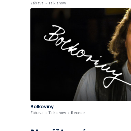
Zábava
Talk show
Bolkoviny
Zábava
Talk show
Recese