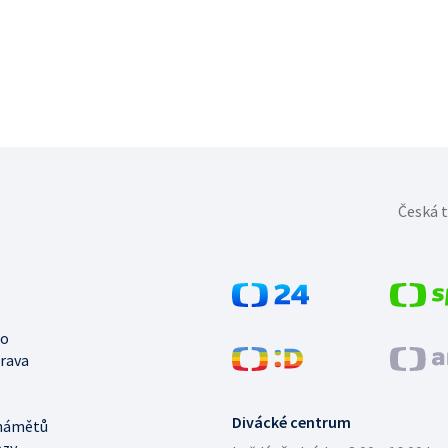
Česká t
no
trava
Divácké centrum
námětů