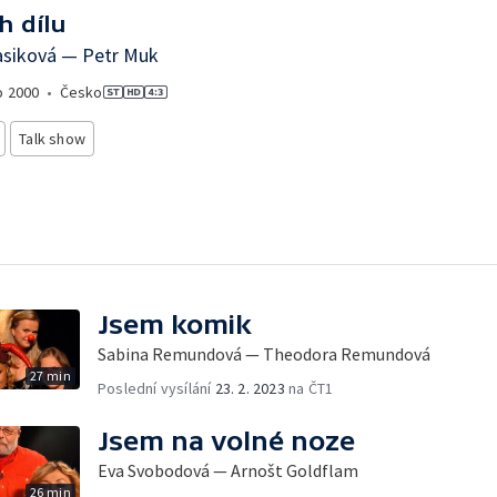
h dílu
asiková — Petr Muk
o
2000
•
Česko
Talk show
Jsem komik
Sabina Remundová — Theodora Remundová
27 min
Poslední vysílání
23. 2. 2023
na ČT1
Jsem na volné noze
Eva Svobodová — Arnošt Goldflam
26 min