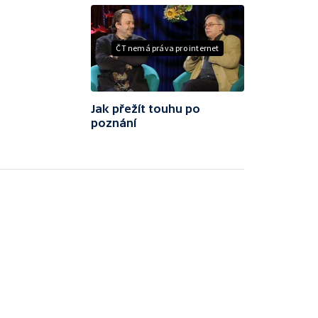
ČT nemá práva pro internet
Jak přežít touhu po
poznání