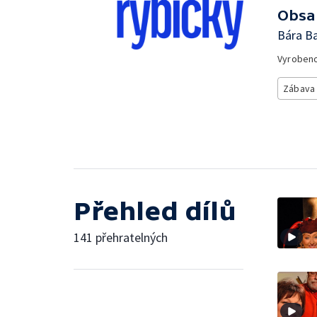
Obsa
Bára B
Vyroben
Zábava
Přehled dílů
141 přehratelných