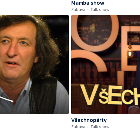
Mamba show
Zábava
Talk show
Všechnopárty
Zábava
Talk show