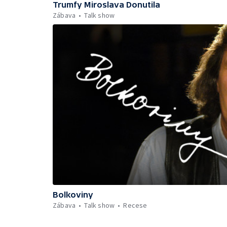
Trumfy Miroslava Donutila
Zábava
Talk show
Bolkoviny
Zábava
Talk show
Recese