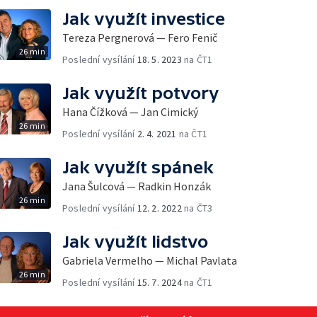
Jak využít investice
Tereza Pergnerová — Fero Fenič
26 min
Poslední vysílání
18. 5. 2023
na ČT1
Jak využít potvory
Hana Čížková — Jan Cimický
26 min
Poslední vysílání
2. 4. 2021
na ČT1
Jak využít spánek
Jana Šulcová — Radkin Honzák
26 min
Poslední vysílání
12. 2. 2022
na ČT3
Jak využít lidstvo
Gabriela Vermelho — Michal Pavlata
26 min
Poslední vysílání
15. 7. 2024
na ČT1