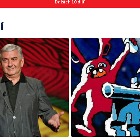
Dalších 10 dílů
í