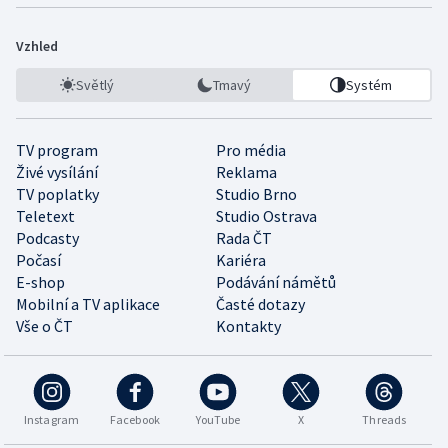
Vzhled
Světlý
Tmavý
Systém
TV program
Pro média
Živé vysílání
Reklama
TV poplatky
Studio Brno
Teletext
Studio Ostrava
Podcasty
Rada ČT
Počasí
Kariéra
E-shop
Podávání námětů
Mobilní a TV aplikace
Časté dotazy
Vše o ČT
Kontakty
Instagram
Facebook
YouTube
X
Threads