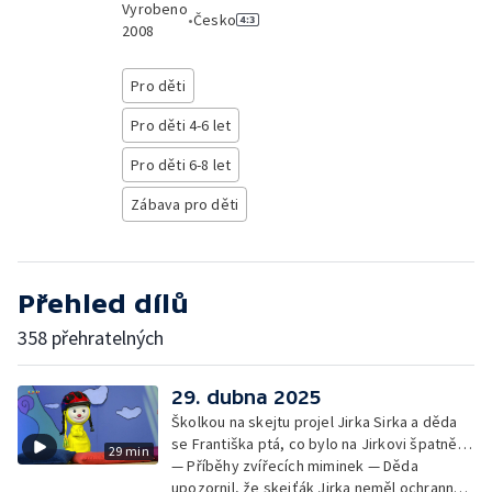
Vyrobeno
•
Česko
2008
Pro děti
Pro děti 4-6 let
Pro děti 6-8 let
Zábava pro děti
Přehled dílů
358 přehratelných
29. dubna 2025
Školkou na skejtu projel Jirka Sirka a děda
se Františka ptá, co bylo na Jirkovi špatně…
29 min
— Příběhy zvířecích miminek — Děda
upozornil, že skejťák Jirka neměl ochranné