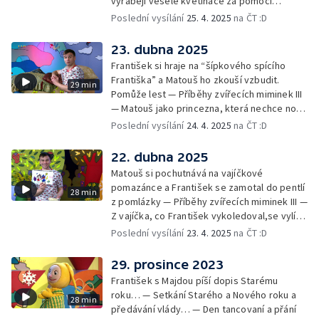
vyrábějí veselé květináče za pomoci
skořápek z velikonočních vajíček… —
Poslední vysílání
25. 4. 2025
na ČT :D
Cvoček astronautem — Veselé květináče +
obrázky + rozloučení
23. dubna 2025
František si hraje na “šípkového spícího
Františka” a Matouš ho zkouší vzbudit.
29 min
Pomůže lest — Příběhy zvířecích miminek III
— Matouš jako princezna, která nechce nosit
brýle… — Cvoček astronautem — Nestyďte
Poslední vysílání
24. 4. 2025
na ČT :D
se za své brýle a rozloučení
22. dubna 2025
Matouš si pochutnává na vajíčkové
pomazánce a František se zamotal do pentlí
28 min
z pomlázky — Příběhy zvířecích miminek III —
Z vajíčka, co František vykoledoval,se vylíhl
drak. Nejí princezny, ale miluje vajíčkovou
Poslední vysílání
23. 4. 2025
na ČT :D
pomazánku… — Cvoček astronautem —
Rozloučení
29. prosince 2023
František s Majdou píší dopis Starému
roku… — Setkání Starého a Nového roku a
28 min
předávání vlády… — Den tancovaní a přání