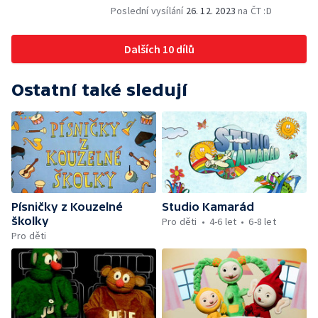
Poslední vysílání
26. 12. 2023
na ČT :D
Dalších 10 dílů
Ostatní také sledují
Písničky z Kouzelné
Studio Kamarád
školky
Pro děti
4-6 let
6-8 let
Pro děti