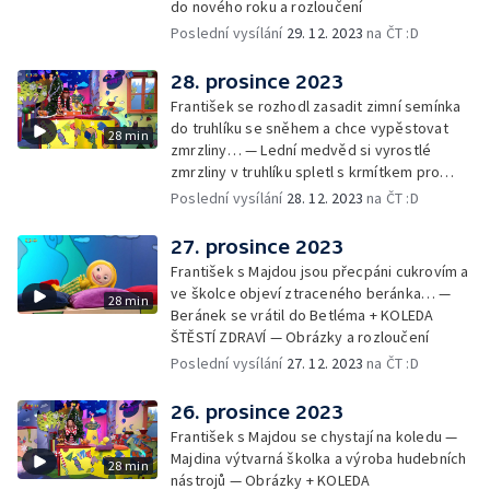
do nového roku a rozloučení
Poslední vysílání
29. 12. 2023
na ČT :D
28. prosince 2023
František se rozhodl zasadit zimní semínka
do truhlíku se sněhem a chce vypěstovat
28 min
zmrzliny… — Lední medvěd si vyrostlé
zmrzliny v truhlíku spletl s krmítkem pro
medvědy… — Kompas od medvěda +
Poslední vysílání
28. 12. 2023
na ČT :D
obrázky + rozloučení
27. prosince 2023
František s Majdou jsou přecpáni cukrovím a
ve školce objeví ztraceného beránka… —
28 min
Beránek se vrátil do Betléma + KOLEDA
ŠTĚSTÍ ZDRAVÍ — Obrázky a rozloučení
Poslední vysílání
27. 12. 2023
na ČT :D
26. prosince 2023
František s Majdou se chystají na koledu —
Majdina výtvarná školka a výroba hudebních
28 min
nástrojů — Obrázky + KOLEDA