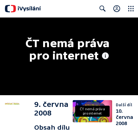
Close
Search
ČT nemá práva 
pro internet
9. června
Další díl
ČT nemá práva
10.
2008
pro internet
června
2008
Obsah dílu