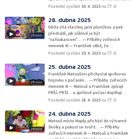
pomůcky: helmu a chrániče pro
Poslední vysílání
30. 4. 2025
na ČT :D
bezpečnost… — Cvoček astronautem —
Obrázky a rozloučení
28. dubna 2025
Děda vítá všechny jarní písničkou a pak
předvádí, jak ošklivé je být
29 min
“nafoukancem”… — Příběhy zvířecích
miminek III — František slíbil, že
nafoukancem nikdy nebude a děda mu písní
Poslední vysílání
29. 4. 2025
na ČT :D
připomene,že sliby se musí plnit… —
Cvoček astronautem — Obrázky a
25. dubna 2025
rozloučení
František Matoušovi přichystal aprílovou
bojovku s počasím… — Příběhy zvířecích
29 min
miminek III — Matouš a František zpívají
PRŠÍ, PRŠÍ… a aprílové počasí doplňují
deštěm… — Cvoček astronautem —
Poslední vysílání
28. 4. 2025
na ČT :D
Obrázková listárna a rozloučení
24. dubna 2025
Matouš místo Majdy přichází do výtvarné
školky a pokusí se tvořit… — Příběhy
29 min
zvířecích miminek III — Matouš a František