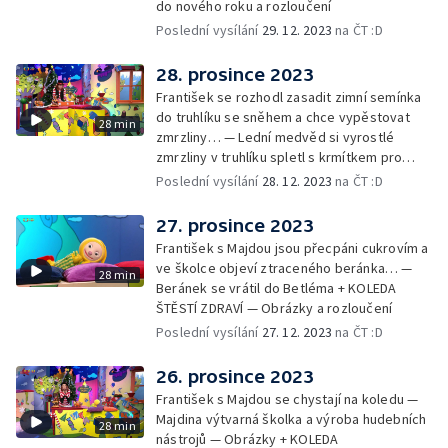
do nového roku a rozloučení
Poslední vysílání
29. 12. 2023
na ČT :D
28. prosince 2023
František se rozhodl zasadit zimní semínka
do truhlíku se sněhem a chce vypěstovat
28 min
zmrzliny… — Lední medvěd si vyrostlé
zmrzliny v truhlíku spletl s krmítkem pro
medvědy… — Kompas od medvěda +
Poslední vysílání
28. 12. 2023
na ČT :D
obrázky + rozloučení
27. prosince 2023
František s Majdou jsou přecpáni cukrovím a
ve školce objeví ztraceného beránka… —
28 min
Beránek se vrátil do Betléma + KOLEDA
ŠTĚSTÍ ZDRAVÍ — Obrázky a rozloučení
Poslední vysílání
27. 12. 2023
na ČT :D
26. prosince 2023
František s Majdou se chystají na koledu —
Majdina výtvarná školka a výroba hudebních
28 min
nástrojů — Obrázky + KOLEDA