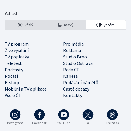
Vzhled
Světlý
Tmavý
Systém
TV program
Pro média
Živé vysílání
Reklama
TV poplatky
Studio Brno
Teletext
Studio Ostrava
Podcasty
Rada ČT
Počasí
Kariéra
E-shop
Podávání námětů
Mobilní a TV aplikace
Časté dotazy
Vše o ČT
Kontakty
Instagram
Facebook
YouTube
X
Threads