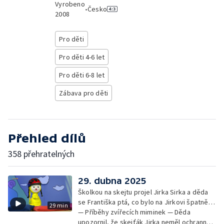
Vyrobeno
•
Česko
2008
Pro děti
Pro děti 4-6 let
Pro děti 6-8 let
Zábava pro děti
Přehled dílů
358 přehratelných
29. dubna 2025
Školkou na skejtu projel Jirka Sirka a děda
se Františka ptá, co bylo na Jirkovi špatně…
29 min
— Příběhy zvířecích miminek — Děda
upozornil, že skejťák Jirka neměl ochranné