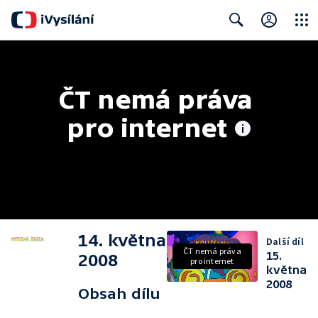
Close
Search
ČT nemá práva 
pro internet
14. května
Další díl
ČT nemá práva
15.
2008
pro internet
května
2008
Obsah dílu