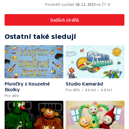
Poslední vysílání
26. 12. 2023
na ČT :D
Dalších 10 dílů
Ostatní také sledují
Písničky z Kouzelné
Studio Kamarád
školky
Pro děti
4-6 let
6-8 let
Pro děti