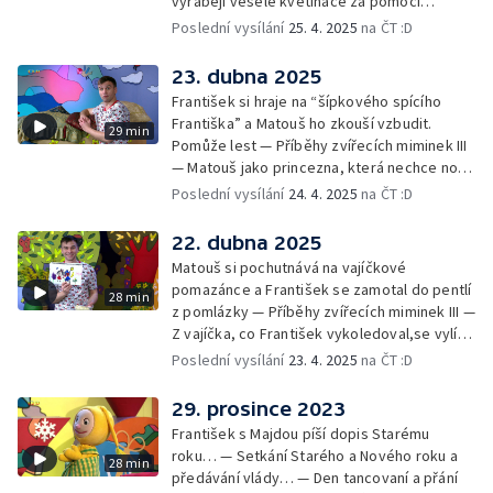
vyrábějí veselé květináče za pomoci
skořápek z velikonočních vajíček… —
Poslední vysílání
25. 4. 2025
na ČT :D
Cvoček astronautem — Veselé květináče +
obrázky + rozloučení
23. dubna 2025
František si hraje na “šípkového spícího
Františka” a Matouš ho zkouší vzbudit.
29 min
Pomůže lest — Příběhy zvířecích miminek III
— Matouš jako princezna, která nechce nosit
brýle… — Cvoček astronautem — Nestyďte
Poslední vysílání
24. 4. 2025
na ČT :D
se za své brýle a rozloučení
22. dubna 2025
Matouš si pochutnává na vajíčkové
pomazánce a František se zamotal do pentlí
28 min
z pomlázky — Příběhy zvířecích miminek III —
Z vajíčka, co František vykoledoval,se vylíhl
drak. Nejí princezny, ale miluje vajíčkovou
Poslední vysílání
23. 4. 2025
na ČT :D
pomazánku… — Cvoček astronautem —
Rozloučení
29. prosince 2023
František s Majdou píší dopis Starému
roku… — Setkání Starého a Nového roku a
28 min
předávání vlády… — Den tancovaní a přání