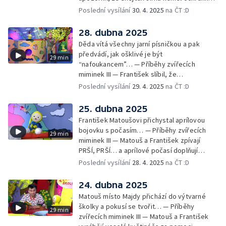
pomůcky: helmu a chrániče pro
Poslední vysílání
30. 4. 2025
na ČT :D
bezpečnost… — Cvoček astronautem —
Obrázky a rozloučení
28. dubna 2025
Děda vítá všechny jarní písničkou a pak
předvádí, jak ošklivé je být
29 min
“nafoukancem”… — Příběhy zvířecích
miminek III — František slíbil, že
nafoukancem nikdy nebude a děda mu písní
Poslední vysílání
29. 4. 2025
na ČT :D
připomene,že sliby se musí plnit… —
Cvoček astronautem — Obrázky a
25. dubna 2025
rozloučení
František Matoušovi přichystal aprílovou
bojovku s počasím… — Příběhy zvířecích
29 min
miminek III — Matouš a František zpívají
PRŠÍ, PRŠÍ… a aprílové počasí doplňují
deštěm… — Cvoček astronautem —
Poslední vysílání
28. 4. 2025
na ČT :D
Obrázková listárna a rozloučení
24. dubna 2025
Matouš místo Majdy přichází do výtvarné
školky a pokusí se tvořit… — Příběhy
29 min
zvířecích miminek III — Matouš a František