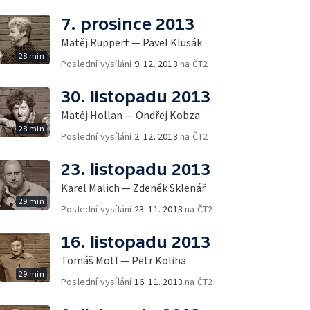
7. prosince 2013
Matěj Ruppert — Pavel Klusák
28 min
Poslední vysílání
9. 12. 2013
na ČT2
30. listopadu 2013
Matěj Hollan — Ondřej Kobza
28 min
Poslední vysílání
2. 12. 2013
na ČT2
23. listopadu 2013
Karel Malich — Zdeněk Sklenář
29 min
Poslední vysílání
23. 11. 2013
na ČT2
16. listopadu 2013
Tomáš Motl — Petr Koliha
29 min
Poslední vysílání
16. 11. 2013
na ČT2