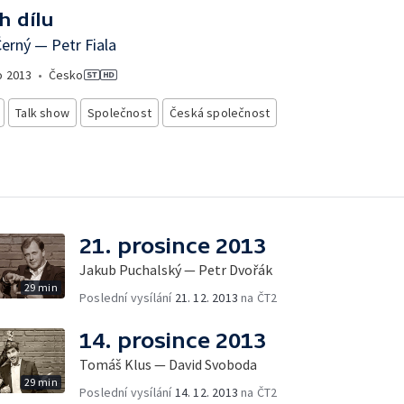
h dílu
erný — Petr Fiala
o
2013
•
Česko
Talk show
Společnost
Česká společnost
21. prosince 2013
Jakub Puchalský — Petr Dvořák
29 min
Poslední vysílání
21. 12. 2013
na ČT2
14. prosince 2013
Tomáš Klus — David Svoboda
29 min
Poslední vysílání
14. 12. 2013
na ČT2