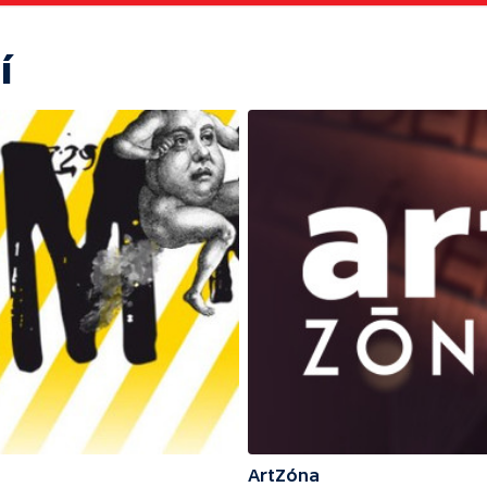
í
ArtZóna