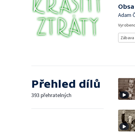
Obsa
Adam Č
Vyroben
Zábava
Přehled dílů
393 přehratelných