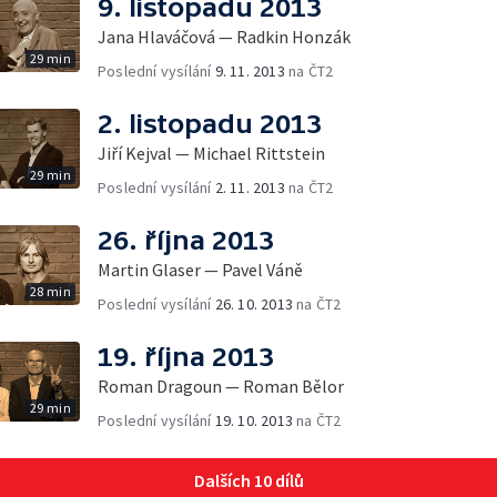
9. listopadu 2013
Jana Hlaváčová — Radkin Honzák
29 min
Poslední vysílání
9. 11. 2013
na ČT2
2. listopadu 2013
Jiří Kejval — Michael Rittstein
29 min
Poslední vysílání
2. 11. 2013
na ČT2
26. října 2013
Martin Glaser — Pavel Váně
28 min
Poslední vysílání
26. 10. 2013
na ČT2
19. října 2013
Roman Dragoun — Roman Bělor
29 min
Poslední vysílání
19. 10. 2013
na ČT2
Dalších 10 dílů