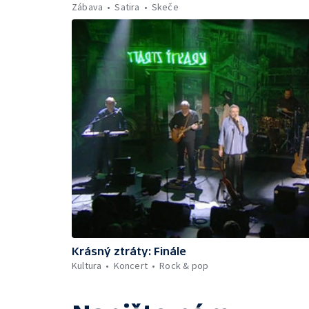
Zábava
Satira
Skeče
Krásný ztráty: Finále
Kultura
Koncert
Rock & pop