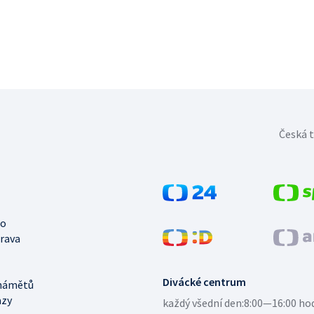
Česká t
no
trava
Divácké centrum
námětů
azy
každý všední den:
8:00—16:00 ho