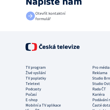
Napište nám
Otevřít kontaktní
formulář
TV program
Pro média
Živé vysílání
Reklama
TV poplatky
Studio Br
Teletext
Studio Os
Podcasty
Rada ČT
Počasí
Kariéra
E-shop
Podávání 
Mobilní a TV aplikace
Časté dot