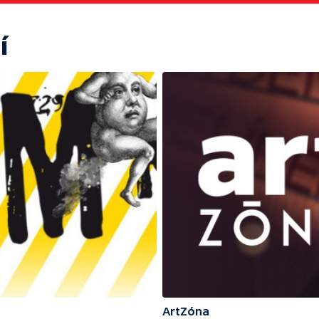
í
ArtZóna