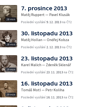
7. prosince 2013
Matěj Ruppert — Pavel Klusák
28 min
Poslední vysílání
9. 12. 2013
na ČT2
30. listopadu 2013
Matěj Hollan — Ondřej Kobza
28 min
Poslední vysílání
2. 12. 2013
na ČT2
23. listopadu 2013
Karel Malich — Zdeněk Sklenář
29 min
Poslední vysílání
23. 11. 2013
na ČT2
16. listopadu 2013
Tomáš Motl — Petr Koliha
29 min
Poslední vysílání
16. 11. 2013
na ČT2