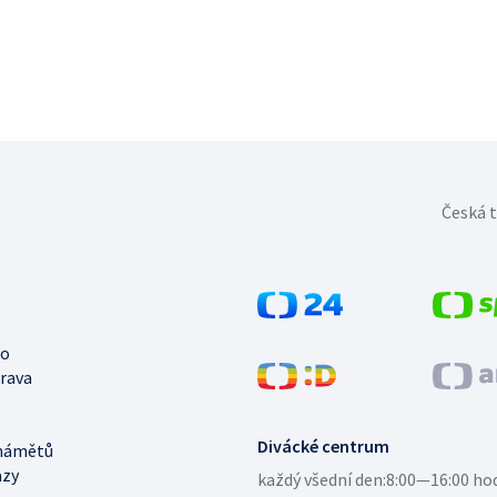
Česká t
no
trava
Divácké centrum
námětů
azy
každý všední den:
8:00—16:00 ho