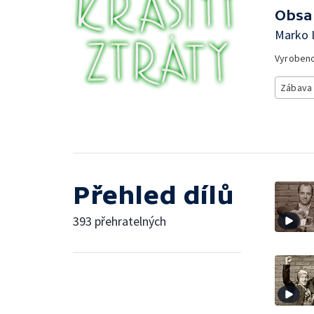
Obsa
Marko I
Vyroben
Zábava
Přehled dílů
393 přehratelných