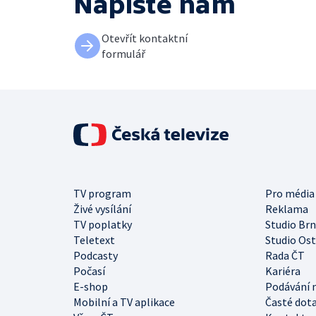
Napište nám
Otevřít kontaktní
formulář
TV program
Pro média
Živé vysílání
Reklama
TV poplatky
Studio Br
Teletext
Studio Os
Podcasty
Rada ČT
Počasí
Kariéra
E-shop
Podávání 
Mobilní a TV aplikace
Časté dot