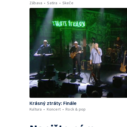
Zábava
Satira
Skeče
Krásný ztráty: Finále
Kultura
Koncert
Rock & pop