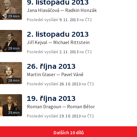
9. listopadu 2013
Jana Hlaváčová — Radkin Honzák
29 min
Poslední vysílání
9. 11. 2013
na ČT2
2. listopadu 2013
Jiří Kejval — Michael Rittstein
29 min
Poslední vysílání
2. 11. 2013
na ČT2
26. října 2013
Martin Glaser — Pavel Váně
28 min
Poslední vysílání
26. 10. 2013
na ČT2
19. října 2013
Roman Dragoun — Roman Bělor
29 min
Poslední vysílání
19. 10. 2013
na ČT2
Dalších 10 dílů