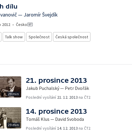
h dílu
vanovič — Jaromír Švejdík
o
2012
•
Česko
Talk show
Společnost
Česká společnost
21. prosince 2013
Jakub Puchalský — Petr Dvořák
29 min
Poslední vysílání
21. 12. 2013
na ČT2
14. prosince 2013
Tomáš Klus — David Svoboda
29 min
Poslední vysílání
14. 12. 2013
na ČT2