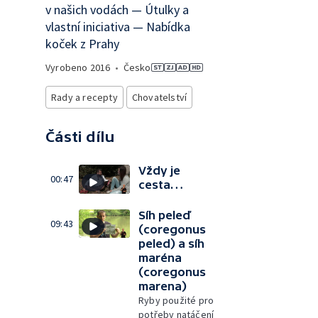
v našich vodách — Útulky a
vlastní iniciativa — Nabídka
koček z Prahy
Vyrobeno
2016
•
Česko
Rady a recepty
Chovatelství
Části dílu
Vždy je
00:47
cesta…
Síh peleď
09:43
(coregonus
peled) a síh
maréna
(coregonus
marena)
Ryby použité pro
potřeby natáčení