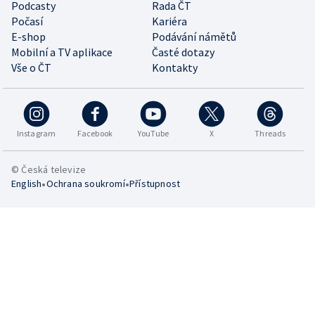
Podcasty
Rada ČT
Počasí
Kariéra
E-shop
Podávání námětů
Mobilní a TV aplikace
Časté dotazy
Vše o ČT
Kontakty
Instagram
Facebook
YouTube
X
Threads
© Česká televize
•
•
English
Ochrana soukromí
Přístupnost