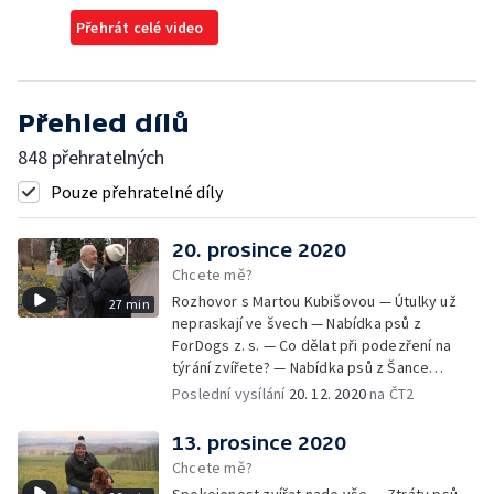
Přehrát celé video
Přehled dílů
848 přehratelných
Pouze přehratelné díly
20. prosince 2020
Chcete mě?
Rozhovor s Martou Kubišovou — Útulky už
27 min
nepraskají ve švech — Nabídka psů z
ForDogs z. s. — Co dělat při podezření na
týrání zvířete? — Nabídka psů z Šance
zvířatům — Rozloučení
Poslední vysílání
20. 12. 2020
na ČT2
13. prosince 2020
Chcete mě?
Spokojenost zvířat nade vše — Ztráty psů