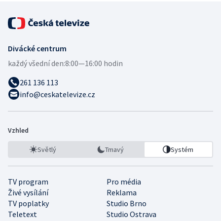
Divácké centrum
každý všední den:
8:00—16:00 hodin
261 136 113
info@ceskatelevize.cz
Vzhled
Světlý
Tmavý
Systém
TV program
Pro média
Živé vysílání
Reklama
TV poplatky
Studio Brno
Teletext
Studio Ostrava