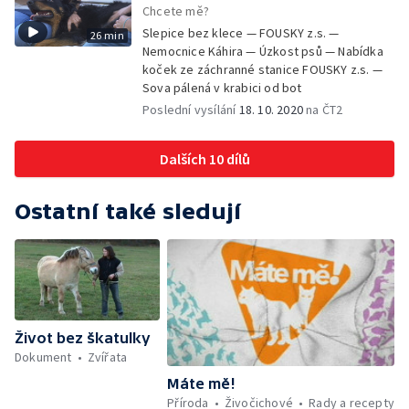
Chcete mě?
Slepice bez klece — FOUSKY z.s. —
26 min
Nemocnice Káhira — Úzkost psů — Nabídka
koček ze záchranné stanice FOUSKY z.s. —
Sova pálená v krabici od bot
Poslední vysílání
18. 10. 2020
na ČT2
Dalších 10 dílů
Ostatní také sledují
Život bez škatulky
Dokument
Zvířata
Máte mě!
Příroda
Živočichové
Rady a recepty