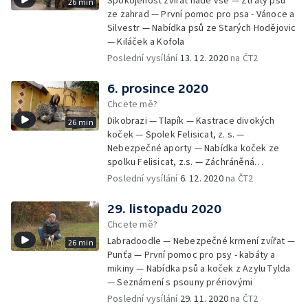
26 min
ze zahrad — První pomoc pro psa - Vánoce a
Silvestr — Nabídka psů ze Starých Hodějovic
— Kiláček a Kofola
Poslední vysílání
13. 12. 2020
na ČT2
6. prosince 2020
Chcete mě?
Dikobrazi — Tlapík — Kastrace divokých
26 min
koček — Spolek Felisicat, z. s. —
Nebezpečné aporty — Nabídka koček ze
spolku Felisicat, z.s. — Záchráněná
labradorka Terezka
Poslední vysílání
6. 12. 2020
na ČT2
29. listopadu 2020
Chcete mě?
Labradoodle — Nebezpečné krmení zvířat —
26 min
Punťa — První pomoc pro psy - kabáty a
mikiny — Nabídka psů a koček z Azylu Tylda
— Seznámení s psouny prériovými
Poslední vysílání
29. 11. 2020
na ČT2