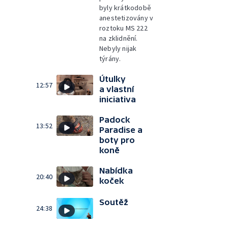
byly krátkodobě
anestetizovány v
roztoku MS 222
na zklidnění.
Nebyly nijak
týrány.
Útulky
12:57
a vlastní
iniciativa
Padock
13:52
Paradise a
boty pro
koně
Nabídka
20:40
koček
Soutěž
24:38