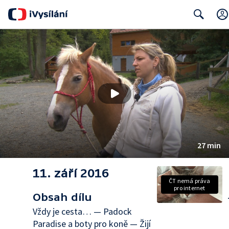
Search
27 min
11. září 2016
ČT nemá práva
pro internet
Obsah dílu
Vždy je cesta… — Padock
Paradise a boty pro koně — Žijí