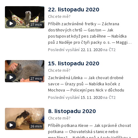
22. listopadu 2020
Chcete mě?
Příběh zachráněné fretky — Záchrana
27 min
dostihových chrtů — Gaston — Jak
postupovat když pes zaběhne — Nabídka
psů z Naděje pro čtyři packy o. s. — Maggie -
aktivní stáří v kočárku
Poslední vysílání
22. 11. 2020
na ČT2
15. listopadu 2020
Chcete mě?
Zachráněná Lilinka — Jak chovat drobné
27 min
savce — Úrazy psů — Nabídka koček z
Mochova — Policejní pes Nick v důchodu
Poslední vysílání
15. 11. 2020
na ČT2
8. listopadu 2020
Chcete mě?
Příběh potkana Alexe — Jak správně chovat
26 min
potkana — Chovatelská stanice nebo
množírna? — Nabídka psů z Azylu Voříškov z.