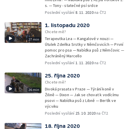
s. — Tony - statečné psí srdce
Poslední vysílání
8. 11. 2020
na ČT2
1. listopadu 2020
Chcete mě?
Terapeutka Lea — Kangalové v nouzi —
27 min
Útulek Zdeňka Srstky v Němčovicích — První
pomoc pro psa — Nabídka psů z Němčovic —
Zachráněný Marcello
Poslední vysílání
1. 11. 2020
na ČT2
25. října 2020
Chcete mě?
Divoká prasata v Praze — Týrání koně v
26 min
Žilině — Dixon — Jak se chovat k vodícímu
psovi — Nabídka psů z Libně — Bertík ve
výcviku
Poslední vysílání
25. 10. 2020
na ČT2
18. října 2020