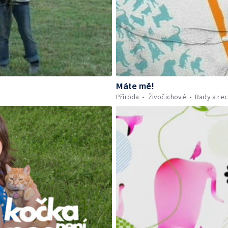
Máte mě!
Příroda
Živočichové
Rady a re