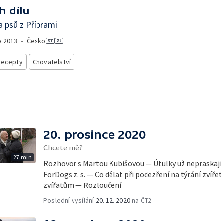
h dílu
 psů z Příbrami
o
2013
•
Česko
recepty
Chovatelství
20. prosince 2020
Chcete mě?
27 min
Rozhovor s Martou Kubišovou — Útulky už nepraskají
ForDogs z. s. — Co dělat při podezření na týrání zvíř
zvířatům — Rozloučení
Poslední vysílání
20. 12. 2020
na ČT2