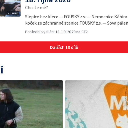
Chcete mě?
26 min
Slepice bez klece — FOUSKY z.s. — Nemocnice Káhir
koček ze záchranné stanice FOUSKY z.s. — Sova pálená
Poslední vysílání
18. 10. 2020
na ČT2
Dalších 10 dílů
í