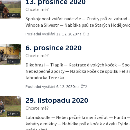
13. prosince 2020
Chcete mě?
26 min
Spokojenost zvířat nade vše — Ztráty psů ze zahrad 
Vánoce a Silvestr — Nabídka psů ze Starých Hodějovic
Poslední vysílání
13. 12. 2020
na ČT2
6. prosince 2020
Chcete mě?
26 min
Dikobrazi — Tlapík — Kastrace divokých koček — Spolek
Nebezpečné aporty — Nabídka koček ze spolku Felisi
labradorka Terezka
Poslední vysílání
6. 12. 2020
na ČT2
29. listopadu 2020
Chcete mě?
26 min
Labradoodle — Nebezpečné krmení zvířat — Punťa — 
kabáty a mikiny — Nabídka psů a koček z Azylu Tyld
prériovými