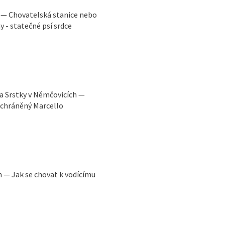
 — Chovatelská stanice nebo
y - statečné psí srdce
a Srstky v Němčovicích —
achráněný Marcello
n — Jak se chovat k vodícímu