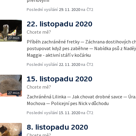
Poslední vysílání
29. 11. 2020
na ČT2
22. listopadu 2020
Chcete mě?
27 min
Příběh zachráněné fretky — Záchrana dostihových c
postupovat když pes zaběhne — Nabídka psů z Naděje 
Maggie - aktivní stáří v kočárku
Poslední vysílání
22. 11. 2020
na ČT2
15. listopadu 2020
Chcete mě?
27 min
Zachráněná Lilinka — Jak chovat drobné savce — Úra
Mochova — Policejní pes Nick v důchodu
Poslední vysílání
15. 11. 2020
na ČT2
8. listopadu 2020
Chcete mě?