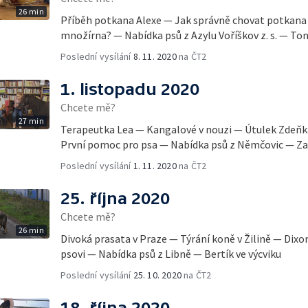
26 min
Příběh potkana Alexe — Jak správně chovat potkana
množírna? — Nabídka psů z Azylu Voříškov z. s. — Ton
Poslední vysílání
8. 11. 2020
na ČT2
1. listopadu 2020
Chcete mě?
27 min
Terapeutka Lea — Kangalové v nouzi — Útulek Zdeňk
První pomoc pro psa — Nabídka psů z Němčovic — Z
Poslední vysílání
1. 11. 2020
na ČT2
25. října 2020
Chcete mě?
26 min
Divoká prasata v Praze — Týrání koně v Žilině — Dixo
psovi — Nabídka psů z Libně — Bertík ve výcviku
Poslední vysílání
25. 10. 2020
na ČT2
18. října 2020