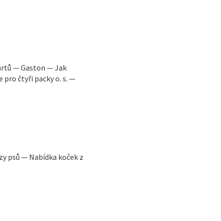
hrtů — Gaston — Jak
pro čtyři packy o. s. —
zy psů — Nabídka koček z