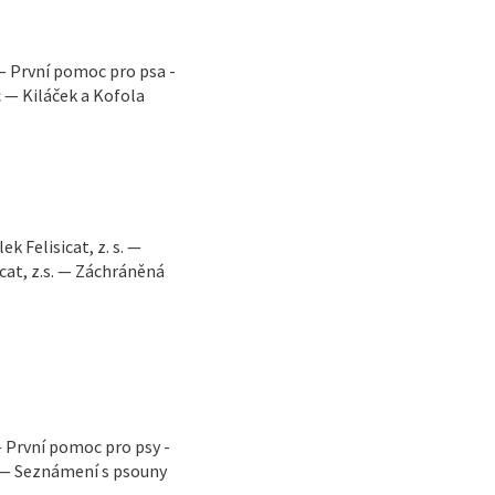
— První pomoc pro psa -
 — Kiláček a Kofola
 Felisicat, z. s. —
cat, z.s. — Záchráněná
První pomoc pro psy -
a — Seznámení s psouny