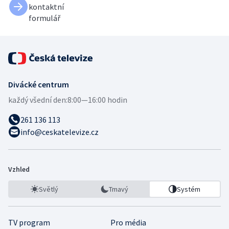
kontaktní
formulář
Divácké centrum
každý všední den:
8:00—16:00 hodin
261 136 113
info@ceskatelevize.cz
Vzhled
Světlý
Tmavý
Systém
TV program
Pro média