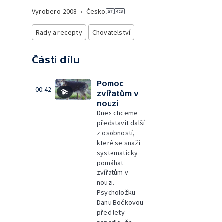
Vyrobeno
2008
•
Česko
Rady a recepty
Chovatelství
Části dílu
Pomoc
00:42
zvířatům v
nouzi
Dnes chceme
představit další
z osobností,
které se snaží
systematicky
pomáhat
zvířatům v
nouzi.
Psycholožku
Danu Bočkovou
před lety