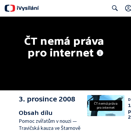
Search
ČT nemá práva 
pro internet
3. prosince 2008
D
ČT nemá práva
1
pro internet
p
Obsah dílu
2
Pomoc zvířatům v nouzi —
Travičská kauza ve Štarnově