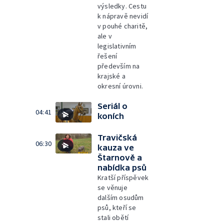
výsledky. Cestu
k nápravě nevidí
v pouhé charitě,
ale v
legislativním
řešení
především na
krajské a
okresní úrovni.
Seriál o
04:41
koních
Travičská
06:30
kauza ve
Štarnově a
nabídka psů
Kratší příspěvek
se věnuje
dalším osudům
psů, kteří se
stali obětí