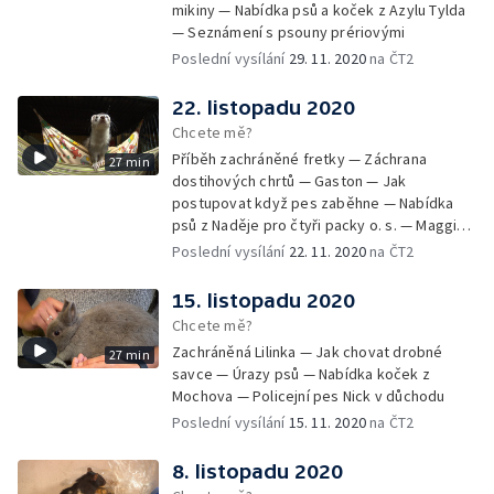
mikiny — Nabídka psů a koček z Azylu Tylda
— Seznámení s psouny prériovými
Poslední vysílání
29. 11. 2020
na ČT2
22. listopadu 2020
Chcete mě?
Příběh zachráněné fretky — Záchrana
27 min
dostihových chrtů — Gaston — Jak
postupovat když pes zaběhne — Nabídka
psů z Naděje pro čtyři packy o. s. — Maggie -
aktivní stáří v kočárku
Poslední vysílání
22. 11. 2020
na ČT2
15. listopadu 2020
Chcete mě?
Zachráněná Lilinka — Jak chovat drobné
27 min
savce — Úrazy psů — Nabídka koček z
Mochova — Policejní pes Nick v důchodu
Poslední vysílání
15. 11. 2020
na ČT2
8. listopadu 2020