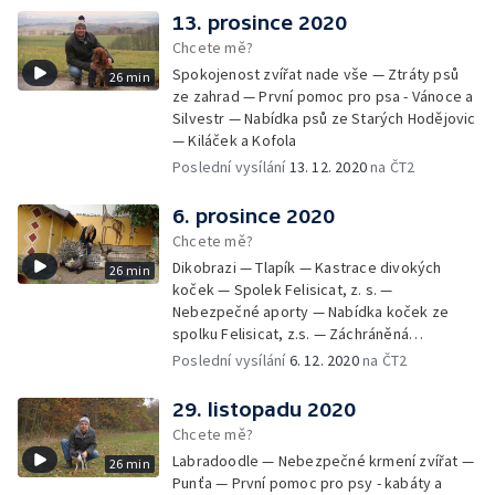
13. prosince 2020
Chcete mě?
Spokojenost zvířat nade vše — Ztráty psů
26 min
ze zahrad — První pomoc pro psa - Vánoce a
Silvestr — Nabídka psů ze Starých Hodějovic
— Kiláček a Kofola
Poslední vysílání
13. 12. 2020
na ČT2
6. prosince 2020
Chcete mě?
Dikobrazi — Tlapík — Kastrace divokých
26 min
koček — Spolek Felisicat, z. s. —
Nebezpečné aporty — Nabídka koček ze
spolku Felisicat, z.s. — Záchráněná
labradorka Terezka
Poslední vysílání
6. 12. 2020
na ČT2
29. listopadu 2020
Chcete mě?
Labradoodle — Nebezpečné krmení zvířat —
26 min
Punťa — První pomoc pro psy - kabáty a