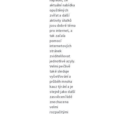
napadlo, že
aktuální nabídka
opuštěných
zvířat a další
aktivity útulků
jsou dobré téma
pro internet, a
tak začala
pomocí
internetových
stránek
zviditelňovat
jednotlivé azyly.
Velmi pečlivě
také sleduje
vyšetřování a
průběh mnoha
kauz týrání a je
stejně jako další
zasvěcení lidé
znechucena
velmi
rozpačitými