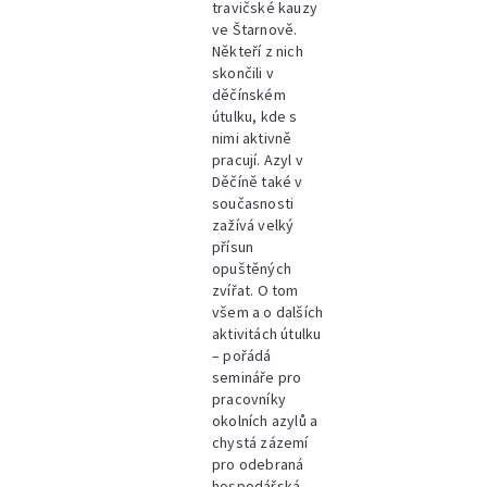
travičské kauzy
ve Štarnově.
Někteří z nich
skončili v
děčínském
útulku, kde s
nimi aktivně
pracují. Azyl v
Děčíně také v
současnosti
zažívá velký
přísun
opuštěných
zvířat. O tom
všem a o dalších
aktivitách útulku
– pořádá
semináře pro
pracovníky
okolních azylů a
chystá zázemí
pro odebraná
hospodářská