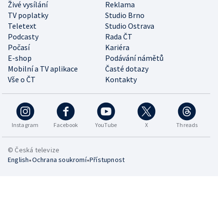
Živé vysílání
Reklama
TV poplatky
Studio Brno
Teletext
Studio Ostrava
Podcasty
Rada ČT
Počasí
Kariéra
E-shop
Podávání námětů
Mobilní a TV aplikace
Časté dotazy
Vše o ČT
Kontakty
Instagram
Facebook
YouTube
X
Threads
© Česká televize
•
•
English
Ochrana soukromí
Přístupnost