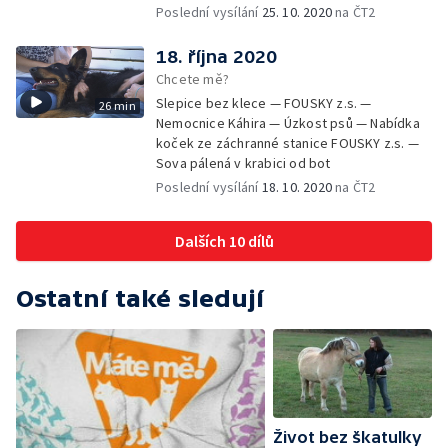
Poslední vysílání
25. 10. 2020
na ČT2
18. října 2020
Chcete mě?
Slepice bez klece — FOUSKY z.s. —
26 min
Nemocnice Káhira — Úzkost psů — Nabídka
koček ze záchranné stanice FOUSKY z.s. —
Sova pálená v krabici od bot
Poslední vysílání
18. 10. 2020
na ČT2
Dalších 10 dílů
Ostatní také sledují
Život bez škatulky