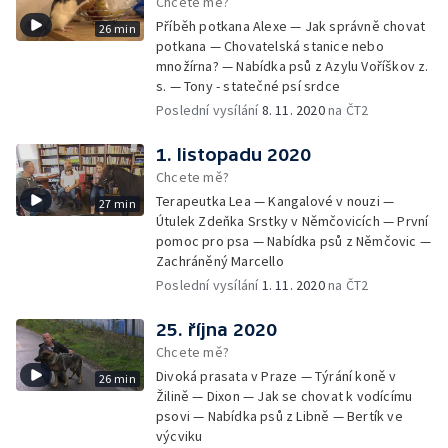
Chcete mě?
Příběh potkana Alexe — Jak správně chovat
26 min
potkana — Chovatelská stanice nebo
množírna? — Nabídka psů z Azylu Voříškov z.
s. — Tony - statečné psí srdce
Poslední vysílání
8. 11. 2020
na ČT2
1. listopadu 2020
Chcete mě?
Terapeutka Lea — Kangalové v nouzi —
27 min
Útulek Zdeňka Srstky v Němčovicích — První
pomoc pro psa — Nabídka psů z Němčovic —
Zachráněný Marcello
Poslední vysílání
1. 11. 2020
na ČT2
25. října 2020
Chcete mě?
Divoká prasata v Praze — Týrání koně v
26 min
Žilině — Dixon — Jak se chovat k vodícímu
psovi — Nabídka psů z Libně — Bertík ve
výcviku