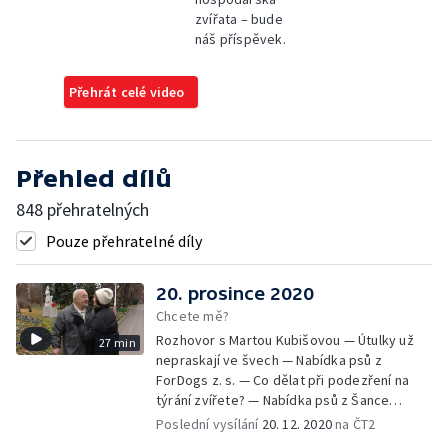
zvířata – bude
náš příspěvek.
Přehrát celé video
Přehled dílů
848 přehratelných
Pouze přehratelné díly
20. prosince 2020
Chcete mě?
Rozhovor s Martou Kubišovou — Útulky už
27 min
nepraskají ve švech — Nabídka psů z
ForDogs z. s. — Co dělat při podezření na
týrání zvířete? — Nabídka psů z Šance
zvířatům — Rozloučení
Poslední vysílání
20. 12. 2020
na ČT2