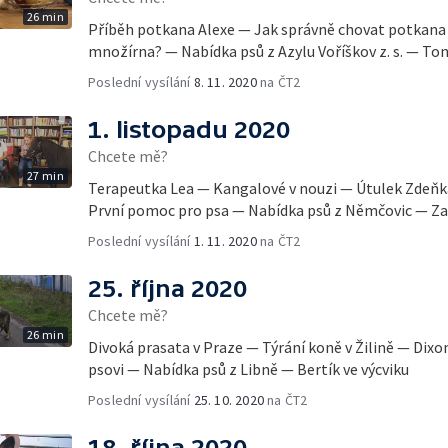
26 min
Příběh potkana Alexe — Jak správně chovat potkana
množírna? — Nabídka psů z Azylu Voříškov z. s. — Ton
Poslední vysílání
8. 11. 2020
na ČT2
1. listopadu 2020
Chcete mě?
27 min
Terapeutka Lea — Kangalové v nouzi — Útulek Zdeňk
První pomoc pro psa — Nabídka psů z Němčovic — Z
Poslední vysílání
1. 11. 2020
na ČT2
25. října 2020
Chcete mě?
26 min
Divoká prasata v Praze — Týrání koně v Žilině — Dixo
psovi — Nabídka psů z Libně — Bertík ve výcviku
Poslední vysílání
25. 10. 2020
na ČT2
18. října 2020