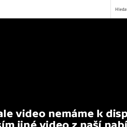
e video nemáme k dispoz
ím jiné video z naší nab