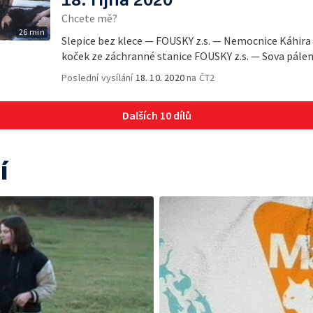
Chcete mě?
26 min
Slepice bez klece — FOUSKY z.s. — Nemocnice Káhir
koček ze záchranné stanice FOUSKY z.s. — Sova pálená
Poslední vysílání
18. 10. 2020
na ČT2
Dalších 10 dílů
í