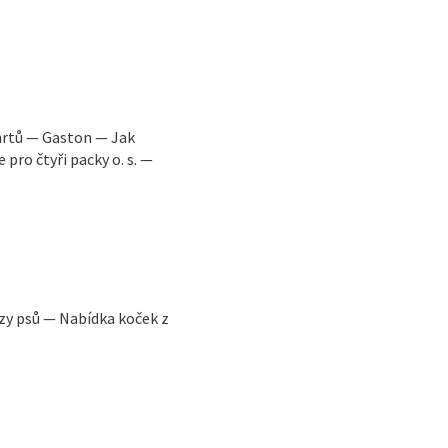
hrtů — Gaston — Jak
pro čtyři packy o. s. —
zy psů — Nabídka koček z