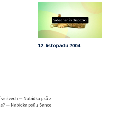
Video není k dispozici
12. listopadu 2004
 ve švech — Nabídka psů z
ete? — Nabídka psů z Šance