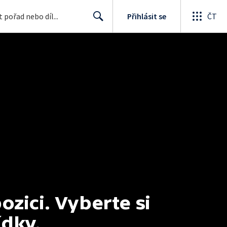
Přihlásit se
ČT
Search
ici. Vyberte si 
ídky.