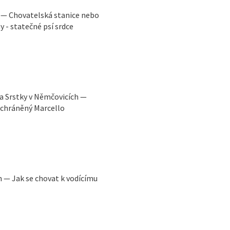
 — Chovatelská stanice nebo
y - statečné psí srdce
a Srstky v Němčovicích —
achráněný Marcello
n — Jak se chovat k vodícímu