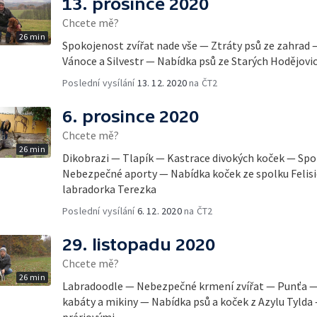
13. prosince 2020
Chcete mě?
26 min
Spokojenost zvířat nade vše — Ztráty psů ze zahrad 
Vánoce a Silvestr — Nabídka psů ze Starých Hodějovic
Poslední vysílání
13. 12. 2020
na ČT2
6. prosince 2020
Chcete mě?
26 min
Dikobrazi — Tlapík — Kastrace divokých koček — Spolek
Nebezpečné aporty — Nabídka koček ze spolku Felisi
labradorka Terezka
Poslední vysílání
6. 12. 2020
na ČT2
29. listopadu 2020
Chcete mě?
26 min
Labradoodle — Nebezpečné krmení zvířat — Punťa — 
kabáty a mikiny — Nabídka psů a koček z Azylu Tyld
prériovými