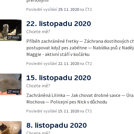
Poslední vysílání
29. 11. 2020
na ČT2
22. listopadu 2020
Chcete mě?
27 min
Příběh zachráněné fretky — Záchrana dostihových c
postupovat když pes zaběhne — Nabídka psů z Naděje 
Maggie - aktivní stáří v kočárku
Poslední vysílání
22. 11. 2020
na ČT2
15. listopadu 2020
Chcete mě?
27 min
Zachráněná Lilinka — Jak chovat drobné savce — Úra
Mochova — Policejní pes Nick v důchodu
Poslední vysílání
15. 11. 2020
na ČT2
8. listopadu 2020
Chcete mě?