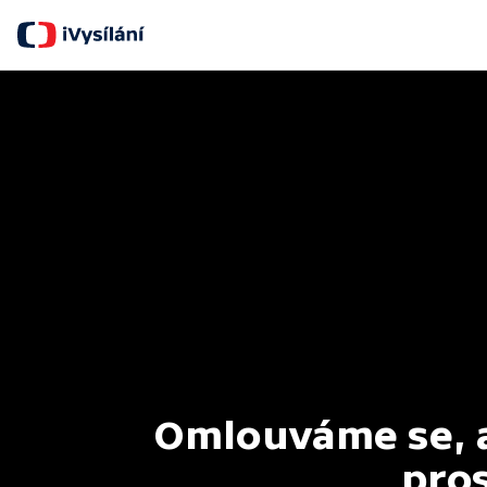
Omlouváme se, al
pros