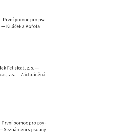
— První pomoc pro psa -
 — Kiláček a Kofola
 Felisicat, z. s. —
cat, z.s. — Záchráněná
První pomoc pro psy -
a — Seznámení s psouny