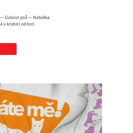
a — Úzkost psů — Nabídka
 v krabici od bot