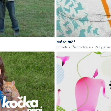
Máte mě!
Příroda
Živočichové
Rady a re