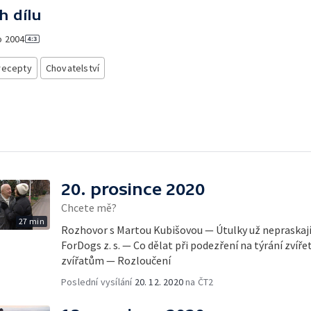
h dílu
o
2004
recepty
Chovatelství
20. prosince 2020
Chcete mě?
27 min
Rozhovor s Martou Kubišovou — Útulky už nepraskají
ForDogs z. s. — Co dělat při podezření na týrání zvíř
zvířatům — Rozloučení
Poslední vysílání
20. 12. 2020
na ČT2