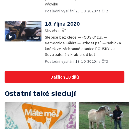
výcviku
Poslední vysílání
25. 10. 2020
na ČT2
18. října 2020
Chcete mě?
Slepice bez klece — FOUSKY z.s. —
26 min
Nemocnice Káhira — Úzkost psů — Nabídka
koček ze záchranné stanice FOUSKY z.s. —
Sova pálená v krabici od bot
Poslední vysílání
18. 10. 2020
na ČT2
Dalších 10 dílů
Ostatní také sledují