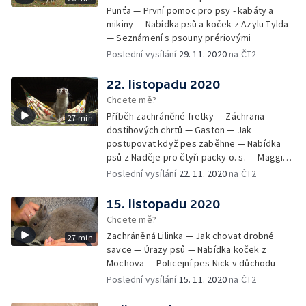
Punťa — První pomoc pro psy - kabáty a
mikiny — Nabídka psů a koček z Azylu Tylda
— Seznámení s psouny prériovými
Poslední vysílání
29. 11. 2020
na ČT2
22. listopadu 2020
Chcete mě?
Příběh zachráněné fretky — Záchrana
27 min
dostihových chrtů — Gaston — Jak
postupovat když pes zaběhne — Nabídka
psů z Naděje pro čtyři packy o. s. — Maggie -
aktivní stáří v kočárku
Poslední vysílání
22. 11. 2020
na ČT2
15. listopadu 2020
Chcete mě?
Zachráněná Lilinka — Jak chovat drobné
27 min
savce — Úrazy psů — Nabídka koček z
Mochova — Policejní pes Nick v důchodu
Poslední vysílání
15. 11. 2020
na ČT2