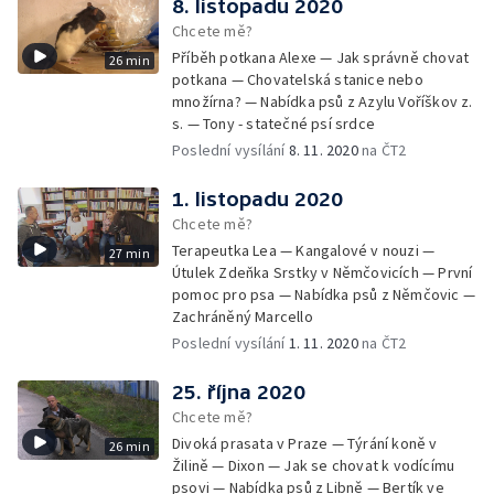
8. listopadu 2020
Chcete mě?
Příběh potkana Alexe — Jak správně chovat
26 min
potkana — Chovatelská stanice nebo
množírna? — Nabídka psů z Azylu Voříškov z.
s. — Tony - statečné psí srdce
Poslední vysílání
8. 11. 2020
na ČT2
1. listopadu 2020
Chcete mě?
Terapeutka Lea — Kangalové v nouzi —
27 min
Útulek Zdeňka Srstky v Němčovicích — První
pomoc pro psa — Nabídka psů z Němčovic —
Zachráněný Marcello
Poslední vysílání
1. 11. 2020
na ČT2
25. října 2020
Chcete mě?
Divoká prasata v Praze — Týrání koně v
26 min
Žilině — Dixon — Jak se chovat k vodícímu
psovi — Nabídka psů z Libně — Bertík ve