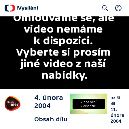
Omlouváme se, ale 
C
Search
video nemáme 
k dispozici. 
Vyberte si prosím 
jiné video z naší 
nabídky.
4. února
Další
Video není
díl
2004
k dispozici
11.
února
Obsah dílu
2004