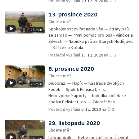
Poslední vysílání
20. 12. 2020
na ČT2
13. prosince 2020
Chcete mě?
Spokojenost zvířat nade vše — Ztráty psů
26 min
ze zahrad — První pomoc pro psa - Vánoce a
Silvestr — Nabídka psů ze Starých Hodějovic
— Kiláček a Kofola
Poslední vysílání
13. 12. 2020
na ČT2
6. prosince 2020
Chcete mě?
Dikobrazi — Tlapík — Kastrace divokých
26 min
koček — Spolek Felisicat, z. s. —
Nebezpečné aporty — Nabídka koček ze
spolku Felisicat, z.s. — Záchráněná
labradorka Terezka
Poslední vysílání
6. 12. 2020
na ČT2
29. listopadu 2020
Chcete mě?
Labradoodle — Nebezpečné krmení zvířat —
26 min