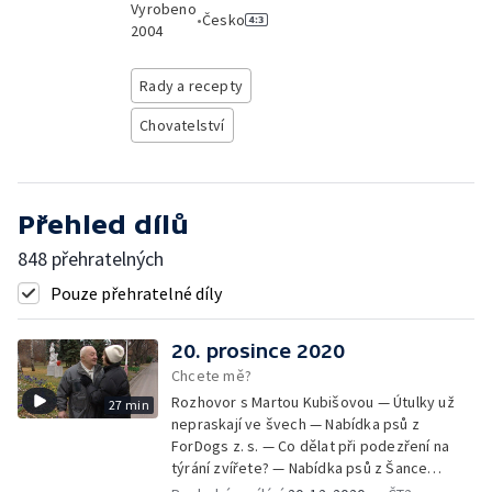
Vyrobeno
•
Česko
2004
Rady a recepty
Chovatelství
Přehled dílů
848 přehratelných
Pouze přehratelné díly
20. prosince 2020
Chcete mě?
Rozhovor s Martou Kubišovou — Útulky už
27 min
nepraskají ve švech — Nabídka psů z
ForDogs z. s. — Co dělat při podezření na
týrání zvířete? — Nabídka psů z Šance
zvířatům — Rozloučení