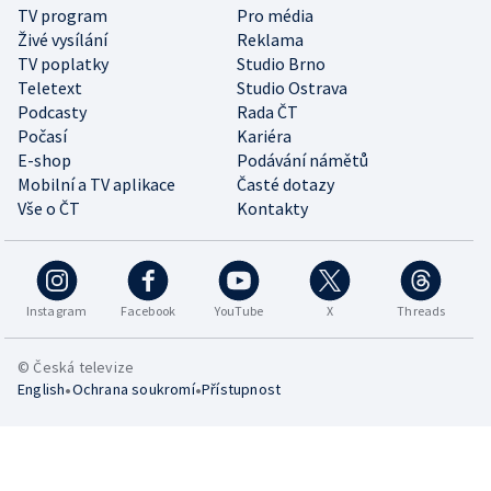
TV program
Pro média
Živé vysílání
Reklama
TV poplatky
Studio Brno
Teletext
Studio Ostrava
Podcasty
Rada ČT
Počasí
Kariéra
E-shop
Podávání námětů
Mobilní a TV aplikace
Časté dotazy
Vše o ČT
Kontakty
Instagram
Facebook
YouTube
X
Threads
© Česká televize
•
•
English
Ochrana soukromí
Přístupnost