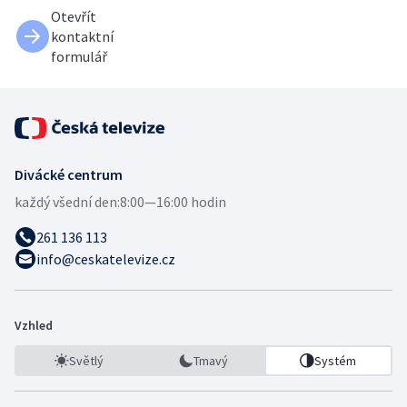
Otevřít
kontaktní
formulář
Divácké centrum
každý všední den:
8:00—16:00 hodin
261 136 113
info@ceskatelevize.cz
Vzhled
Světlý
Tmavý
Systém