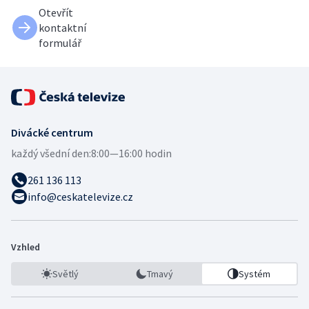
Otevřít
kontaktní
formulář
Divácké centrum
každý všední den:
8:00—16:00 hodin
261 136 113
info@ceskatelevize.cz
Vzhled
Světlý
Tmavý
Systém