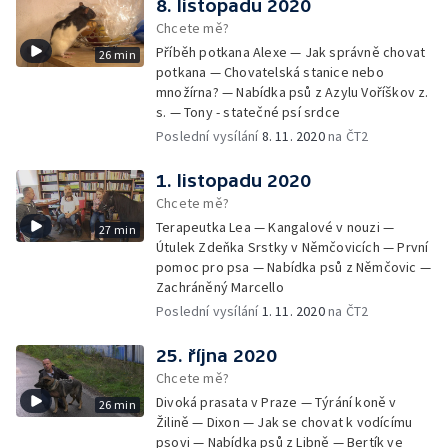
8. listopadu 2020
Chcete mě?
Příběh potkana Alexe — Jak správně chovat
26 min
potkana — Chovatelská stanice nebo
množírna? — Nabídka psů z Azylu Voříškov z.
s. — Tony - statečné psí srdce
Poslední vysílání
8. 11. 2020
na ČT2
1. listopadu 2020
Chcete mě?
Terapeutka Lea — Kangalové v nouzi —
27 min
Útulek Zdeňka Srstky v Němčovicích — První
pomoc pro psa — Nabídka psů z Němčovic —
Zachráněný Marcello
Poslední vysílání
1. 11. 2020
na ČT2
25. října 2020
Chcete mě?
Divoká prasata v Praze — Týrání koně v
26 min
Žilině — Dixon — Jak se chovat k vodícímu
psovi — Nabídka psů z Libně — Bertík ve