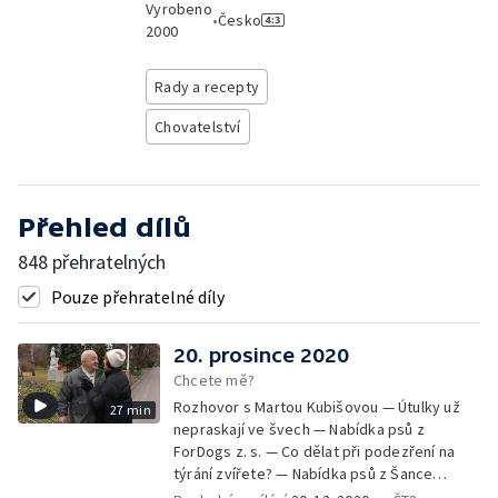
Vyrobeno
•
Česko
2000
Rady a recepty
Chovatelství
Přehled dílů
848 přehratelných
Pouze přehratelné díly
20. prosince 2020
Chcete mě?
Rozhovor s Martou Kubišovou — Útulky už
27 min
nepraskají ve švech — Nabídka psů z
ForDogs z. s. — Co dělat při podezření na
týrání zvířete? — Nabídka psů z Šance
zvířatům — Rozloučení