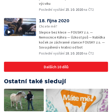
výcviku
Poslední vysílání
25. 10. 2020
na ČT2
18. října 2020
Chcete mě?
Slepice bez klece — FOUSKY z.s. —
26 min
Nemocnice Káhira — Úzkost psů — Nabídka
koček ze záchranné stanice FOUSKY z.s. —
Sova pálená v krabici od bot
Poslední vysílání
18. 10. 2020
na ČT2
Dalších 10 dílů
Ostatní také sledují