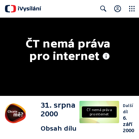
Close
Search
ČT nemá práva 
pro internet
31. srpna
Další
ČT nemá práva
díl
2000
pro internet
6.
září
Obsah dílu
2000