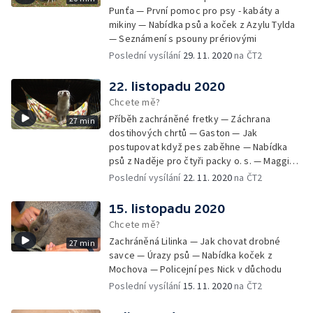
Punťa — První pomoc pro psy - kabáty a
mikiny — Nabídka psů a koček z Azylu Tylda
— Seznámení s psouny prériovými
Poslední vysílání
29. 11. 2020
na ČT2
22. listopadu 2020
Chcete mě?
Příběh zachráněné fretky — Záchrana
27 min
dostihových chrtů — Gaston — Jak
postupovat když pes zaběhne — Nabídka
psů z Naděje pro čtyři packy o. s. — Maggie -
aktivní stáří v kočárku
Poslední vysílání
22. 11. 2020
na ČT2
15. listopadu 2020
Chcete mě?
Zachráněná Lilinka — Jak chovat drobné
27 min
savce — Úrazy psů — Nabídka koček z
Mochova — Policejní pes Nick v důchodu
Poslední vysílání
15. 11. 2020
na ČT2