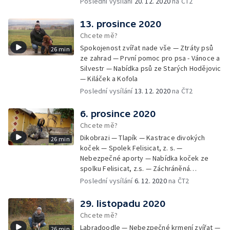
Poslední vysílání
20. 12. 2020
na ČT2
13. prosince 2020
Chcete mě?
Spokojenost zvířat nade vše — Ztráty psů
26 min
ze zahrad — První pomoc pro psa - Vánoce a
Silvestr — Nabídka psů ze Starých Hodějovic
— Kiláček a Kofola
Poslední vysílání
13. 12. 2020
na ČT2
6. prosince 2020
Chcete mě?
Dikobrazi — Tlapík — Kastrace divokých
26 min
koček — Spolek Felisicat, z. s. —
Nebezpečné aporty — Nabídka koček ze
spolku Felisicat, z.s. — Záchráněná
labradorka Terezka
Poslední vysílání
6. 12. 2020
na ČT2
29. listopadu 2020
Chcete mě?
Labradoodle — Nebezpečné krmení zvířat —
26 min