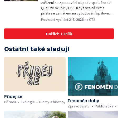
zařízení na zpracování odpadu společnosti
Quail ze skupiny FCC. Když stejná firma
přišla se záměrem na vybudování spalovny
nebezpečných odpadů, okolní obce se
Poslední vysílání
2. 6. 2026
na ČT2
postavily proti. Důvěru místních podlomily
zkušenosti s dosavadním provozem i kauza
Dalších 10 dílů
rekultivace odkališť v Mydlovarech.
Ostatní také sledují
Přidej se
Fenomén doby
Příroda
Ekologie
Biomy a biotopy
Zpravodajství
Publicistika