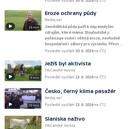
Poslední vysílání
30. 6. 2026
na ČT2
dokumentací sbírá důkazy, které mohou
pomoci při jejich vyšetřování.
Eroze ochrany půdy
Nedej se!
Zemědělská půda patří k nejcennějším
19 min
zdrojům, které máme. Dlouhodobě ji
poškozuje vodní i větrná eroze, nevhodné
hospodaření i zábory pro výstavbu. Přesto
česká vláda připravuje změny, které by část
Poslední vysílání
30. 6. 2026
na ČT2
pravidel na její ochranu mohly rozvolnit.
Ježíš byl aktivista
Občanské noviny
Poslední vysílání
23. 6. 2026
na ČT2
9 min
Česko, černý klima pasažér
Nedej se!
Poslední vysílání
23. 6. 2026
na ČT2
19 min
Slaniska naživo
Občanské noviny