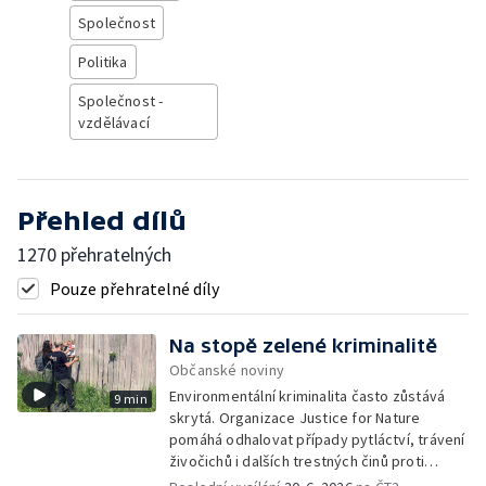
Společnost
Politika
Společnost -
vzdělávací
Přehled dílů
1270 přehratelných
Pouze přehratelné díly
Na stopě zelené kriminalitě
Občanské noviny
Environmentální kriminalita často zůstává
9 min
skrytá. Organizace Justice for Nature
pomáhá odhalovat případy pytláctví, trávení
živočichů i dalších trestných činů proti
přírodě. Dlouhodobým monitoringem a