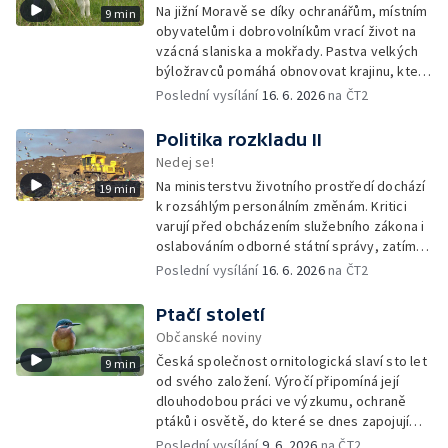
Na jižní Moravě se díky ochranářům, místním
9 min
obyvatelům i dobrovolníkům vrací život na
vzácná slaniska a mokřady. Pastva velkých
býložravců pomáhá obnovovat krajinu, která
po desetiletí zarůstala, a zároveň znovu
Poslední vysílání
16. 6. 2026
na ČT2
propojuje místní lidi s půdou i přírodou.
Politika rozkladu II
Nedej se!
Na ministerstvu životního prostředí dochází
19 min
k rozsáhlým personálním změnám. Kritici
varují před obcházením služebního zákona i
oslabováním odborné státní správy, zatímco
úředníkům přibývá práce na projektech,
Poslední vysílání
16. 6. 2026
na ČT2
které mohou být v rozporu se zájmy
ochranou přírody.
Ptačí století
Občanské noviny
Česká společnost ornitologická slaví sto let
9 min
od svého založení. Výročí připomíná její
dlouhodobou práci ve výzkumu, ochraně
ptáků i osvětě, do které se dnes zapojují
tisíce členů a dobrovolníků po celé
Poslední vysílání
9. 6. 2026
na ČT2