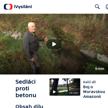
Search
9 min
Sedláci
Další díl
Boj o
proti
Moravskou
26 min
betonu
Amazonii
Obsah dílu