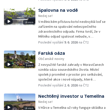
republice.
Spalovna na vodě
Nedej se!
V mělnickém přístavu kotví neobvyklá loď se
18 min
zařízením na spalování nebezpečného
zdravotnického odpadu. Firma tvrdí, že v
Mělníku odpad spalovat nebude, v
dokumentech k posuzování vlivů na životní
Poslední vysílání
9. 6. 2026
na ČT2
prostředí se ale objevuje právě tato lokalita.
Farská oáza
Občanské noviny
Z nevyužité farské zahrady v Moravičanech
9 min
vznikla oáza sousedského života. Místní
spolek ji proměnil v prostor pro setkávání,
společné akce i nové nápady, které
přesahují zahradu a pomáhají rozhýbat život
Poslední vysílání
2. 6. 2026
na ČT2
v celé obci.
Nechtěný investor u Temelína
Nedej se!
V Hůrce u Temelína už roky funguje skládka a
18 min