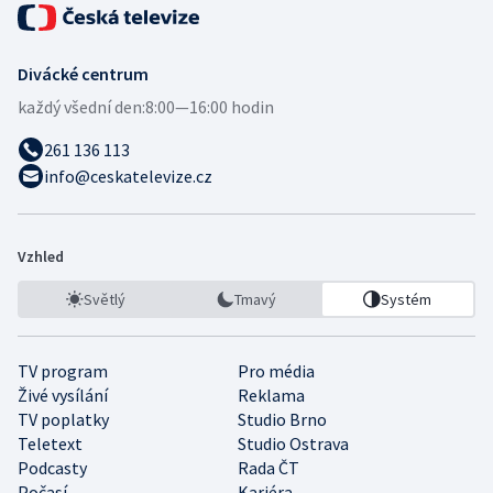
Divácké centrum
každý všední den:
8:00—16:00 hodin
261 136 113
info@ceskatelevize.cz
Vzhled
Světlý
Tmavý
Systém
TV program
Pro média
Živé vysílání
Reklama
TV poplatky
Studio Brno
Teletext
Studio Ostrava
Podcasty
Rada ČT
Počasí
Kariéra