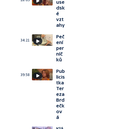
use
dsk
é
vzt
ahy
Peč
34:21
ení
per
níč
ků
Pub
39:58
licis
tka
Ter
eza
Brd
ečk
ov
á
Klá