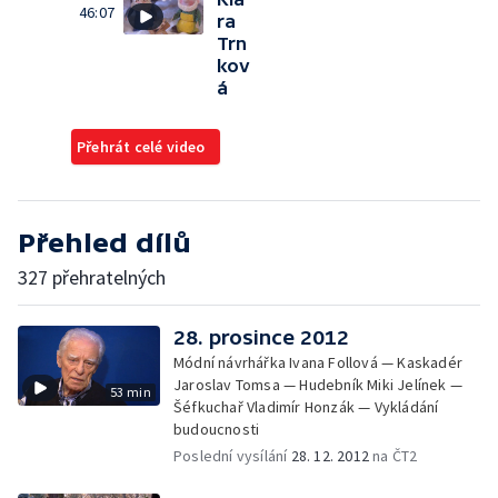
46:07
ra
Trn
kov
á
Přehrát celé video
Přehled dílů
327 přehratelných
28. prosince 2012
Módní návrhářka Ivana Follová — Kaskadér
Jaroslav Tomsa — Hudebník Miki Jelínek —
53 min
Šéfkuchař Vladimír Honzák — Vykládání
budoucnosti
Poslední vysílání
28. 12. 2012
na ČT2