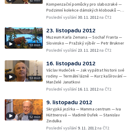
52 min
Kompenzační pomůcky pro slabozraké —
Podzimní kolekce dámských klobouků —
Výstava o historii Vinohrad a Žižkova —
Poslední vysílání
30. 11. 2012
na ČT2
Portrét: Marie Navrátilová
23. listopadu 2012
Muzeum Karla Zemana — Sochař Franta —
Slovinsko — Pražský výběr — Petr Brukner
53 min
Poslední vysílání
23. 11. 2012
na ČT2
16. listopadu 2012
Václav Hudeček — Jak vypátrat historii své
rodiny — Termální lázně — Kurz kašírování —
53 min
Manželé Janatkovi
Poslední vysílání
16. 11. 2012
na ČT2
9. listopadu 2012
Skryjská jezírka — Mamma centrum — Iva
Hüttnerová — Vladimír Dufek — Stanislav
52 min
Zindulka
Poslední vysílání
9. 11. 2012
na ČT2