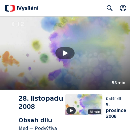
Search
58 min
28. listopadu
Další díl
5.
2008
prosince
58 min
2008
Obsah dílu
Med — Podvýživa