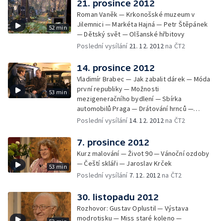
21. prosince 2012
Roman Vaněk — Krkonošské muzeum v
Jilemnici — Markéta Hajná — Petr Štěpánek
52 min
— Dětský svět — Olšanské hřbitovy
Poslední vysílání
21. 12. 2012
na ČT2
14. prosince 2012
Vladimír Brabec — Jak zabalit dárek — Móda
první republiky — Možnosti
53 min
mezigeneračního bydlení — Sbírka
automobilů Praga — Drátování hrnců —
Václav Šorel
Poslední vysílání
14. 12. 2012
na ČT2
7. prosince 2012
Kurz malování — Život 90 — Vánoční ozdoby
— Čeští skláři — Jaroslav Krček
53 min
Poslední vysílání
7. 12. 2012
na ČT2
30. listopadu 2012
Rozhovor: Gustav Oplustil — Výstava
modrotisku — Miss staré koleno —