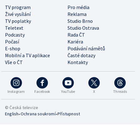
TV program
Pro média
Živé vysílání
Reklama
TV poplatky
Studio Brno
Teletext
Studio Ostrava
Podcasty
Rada ČT
Počasí
Kariéra
E-shop
Podávání námětů
Mobilní a TV aplikace
Časté dotazy
Vše o ČT
Kontakty
Instagram
Facebook
YouTube
X
Threads
© Česká televize
•
•
English
Ochrana soukromí
Přístupnost