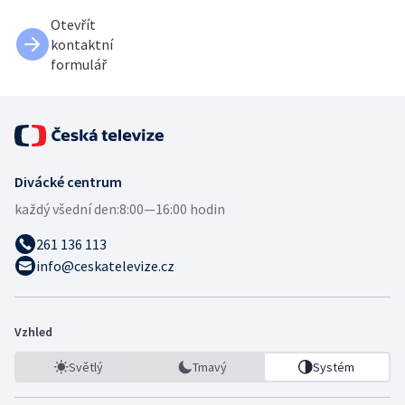
Otevřít
kontaktní
formulář
Divácké centrum
každý všední den:
8:00—16:00 hodin
261 136 113
info@ceskatelevize.cz
Vzhled
Světlý
Tmavý
Systém