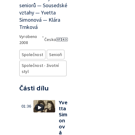
seniorů — Sousedské
vztahy — Yvetta
Simonová — Klára
Trnková
Vyrobeno
•
Česko
2008
Společnost
Senioři
Společnost - životní
styl
Části dílu
Yve
01:36
tta
Sim
on
ov
á