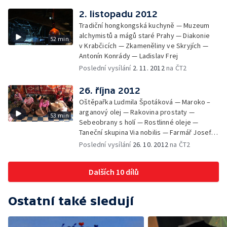
2. listopadu 2012
Tradiční hongkongská kuchyně — Muzeum
alchymistů a mágů staré Prahy — Diakonie
52 min
v Krabčicích — Zkameněliny ve Skryjích —
Antonín Konrády — Ladislav Frej
Poslední vysílání
2. 11. 2012
na ČT2
26. října 2012
Oštěpařka Ludmila Špotáková — Maroko –
arganový olej — Rakovina prostaty —
53 min
Sebeobrany s holí — Rostlinné oleje —
Taneční skupina Via nobilis — Farmář Josef
Brotánek
Poslední vysílání
26. 10. 2012
na ČT2
Dalších 10 dílů
Ostatní také sledují