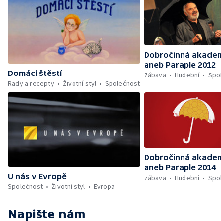
Dobročinná akade
aneb Paraple 2012
Domácí štěstí
Zábava
Hudební
Spo
Rady a recepty
Životní styl
Společnost
Dobročinná akade
aneb Paraple 2014
U nás v Evropě
Zábava
Hudební
Spo
Společnost
Životní styl
Evropa
Napište nám