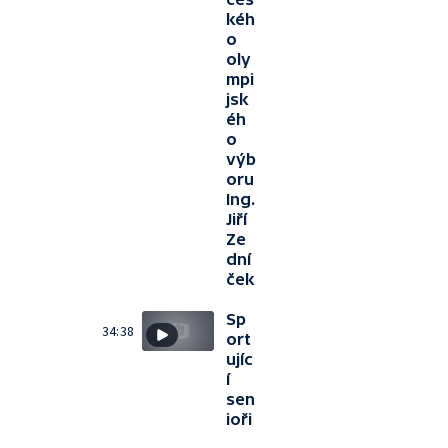
kéh
o
oly
mpi
jsk
éh
o
výb
oru
Ing.
Jiří
Ze
dní
ček
Sp
34:38
ort
ujíc
í
sen
ioři