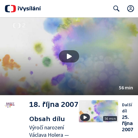
Search
56 min
18. října 2007
Další
díl
25.
Obsah dílu
56 min
října
Výročí narození
2007
Václava Holera —