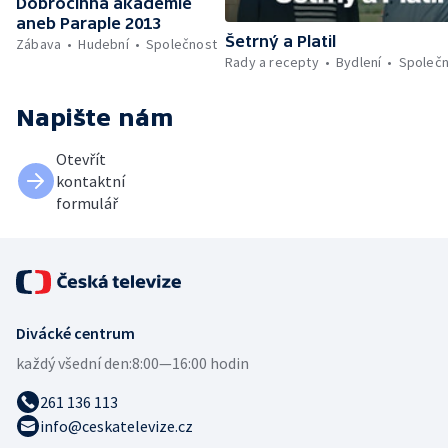
Dobročinná akademie
aneb Paraple 2013
Šetrný a Platil
Zábava
Hudební
Společnost
Rady a recepty
Bydlení
Společ
Napište nám
Otevřít
kontaktní
formulář
Divácké centrum
každý všední den:
8:00—16:00 hodin
261 136 113
info@ceskatelevize.cz