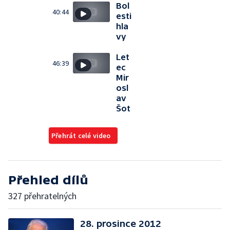
Bol
40:44
esti
hla
vy
Let
46:39
ec
Mir
osl
av
Šot
Přehrát celé video
Přehled dílů
327 přehratelných
28. prosince 2012