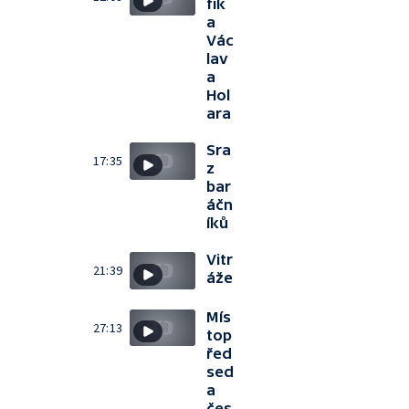
fik
a
Vác
lav
a
Hol
ara
Sra
17:35
z
bar
áčn
íků
Vitr
21:39
áže
Mís
27:13
top
řed
sed
a
čes