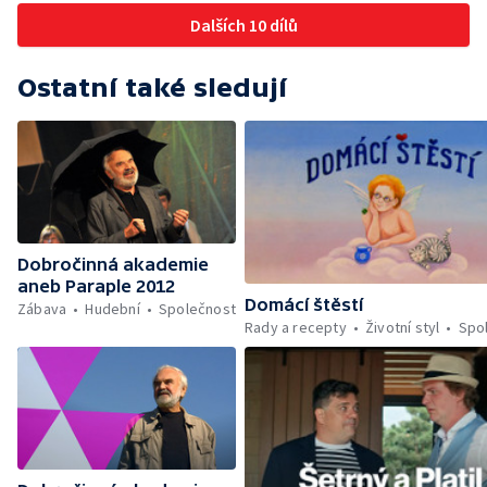
Dalších 10 dílů
Ostatní také sledují
Dobročinná akademie
aneb Paraple 2012
Domácí štěstí
Zábava
Hudební
Společnost
Rady a recepty
Životní styl
Spo