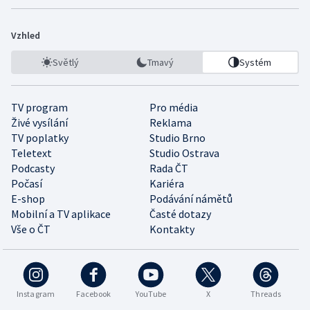
Vzhled
Světlý
Tmavý
Systém
TV program
Pro média
Živé vysílání
Reklama
TV poplatky
Studio Brno
Teletext
Studio Ostrava
Podcasty
Rada ČT
Počasí
Kariéra
E-shop
Podávání námětů
Mobilní a TV aplikace
Časté dotazy
Vše o ČT
Kontakty
Instagram
Facebook
YouTube
X
Threads