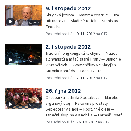
9. listopadu 2012
Skryjská jezírka — Mamma centrum — Iva
Hüttnerová — Vladimír Dufek — Stanislav
52 min
Zindulka
Poslední vysílání
9. 11. 2012
na ČT2
2. listopadu 2012
Tradiční hongkongská kuchyně — Muzeum
alchymistů a mágů staré Prahy — Diakonie
52 min
v Krabčicích — Zkameněliny ve Skryjích —
Antonín Konrády — Ladislav Frej
Poslední vysílání
2. 11. 2012
na ČT2
26. října 2012
Oštěpařka Ludmila Špotáková — Maroko –
arganový olej — Rakovina prostaty —
53 min
Sebeobrany s holí — Rostlinné oleje —
Taneční skupina Via nobilis — Farmář Josef
Brotánek
Poslední vysílání
26. 10. 2012
na ČT2