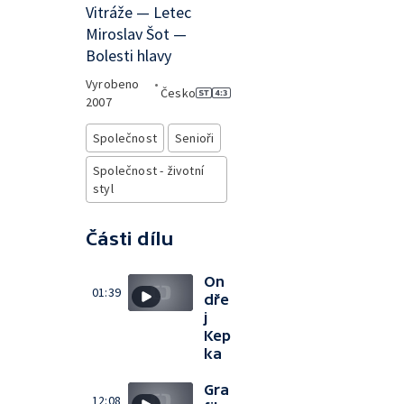
Vitráže — Letec
Miroslav Šot —
Bolesti hlavy
Vyrobeno
•
Česko
2007
Společnost
Senioři
Společnost - životní
styl
Části dílu
On
01:39
dře
j
Kep
ka
Gra
12:08