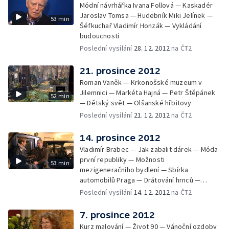
Módní návrhářka Ivana Follová — Kaskadér
Jaroslav Tomsa — Hudebník Miki Jelínek —
53 min
Šéfkuchař Vladimír Honzák — Vykládání
budoucnosti
Poslední vysílání
28. 12. 2012
na ČT2
21. prosince 2012
Roman Vaněk — Krkonošské muzeum v
Jilemnici — Markéta Hajná — Petr Štěpánek
52 min
— Dětský svět — Olšanské hřbitovy
Poslední vysílání
21. 12. 2012
na ČT2
14. prosince 2012
Vladimír Brabec — Jak zabalit dárek — Móda
první republiky — Možnosti
53 min
mezigeneračního bydlení — Sbírka
automobilů Praga — Drátování hrnců —
Václav Šorel
Poslední vysílání
14. 12. 2012
na ČT2
7. prosince 2012
Kurz malování — Život 90 — Vánoční ozdoby