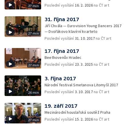
Poslední vysílání
16. 2. 2026
na ČT art
27 min
31. října 2017
Jiří Chvála — Eurovision Young Dancers 2017
— Dvořákovo klavírní kvarteto
27 min
Poslední vysílání
31. 10. 2017
na ČT art
17. října 2017
Beethovenův Hradec
Poslední vysílání
23. 3. 2025
na ČT art
27 min
3. října 2017
Národní festival Smetanova Litomyšl 2017
Poslední vysílání
3. 10. 2017
na ČT art
26 min
19. září 2017
Mezinárodní houslařská soutěž Praha
Poslední vysílání
15. 2. 2026
na ČT art
27 min