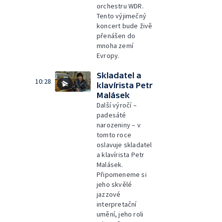
orchestru WDR.
Tento výjimečný
koncert bude živě
přenášen do
mnoha zemí
Evropy.
Skladatel a
10:28
klavírista Petr
Malásek
Další výročí –
padesáté
narozeniny – v
tomto roce
oslavuje skladatel
a klavírista Petr
Malásek.
Připomeneme si
jeho skvělé
jazzové
interpretační
umění, jeho roli