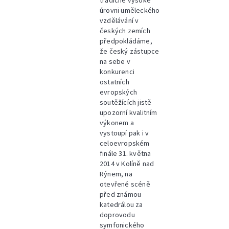
tradičně vysoké
úrovni uměleckého
vzdělávání v
českých zemích
předpokládáme,
že český zástupce
na sebe v
konkurenci
ostatních
evropských
soutěžících jistě
upozorní kvalitním
výkonem a
vystoupí pak i v
celoevropském
finále 31. května
2014 v Kolíně nad
Rýnem, na
otevřené scéně
před známou
katedrálou za
doprovodu
symfonického