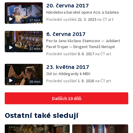
20. června 2017
Händelova barokní opera Acis a Galatea
Poslední vysílání
21. 3. 2025
na ČT art
27 min
6. června 2017
Pocta Janu Václavu Stamicovi — Jubilant
Pavel Trojan — Dirigent Tomáš Netopil
27 min
Poslední vysílání
6. 6. 2017
na ČT art
23. května 2017
Od sv. Hildegardy k MIDI
Poslední vysílání
1. 8. 2026
na ČT art
26 min
Dalších 10 dílů
Ostatní také sledují