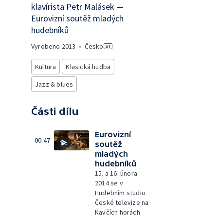
klavírista Petr Malásek —
Eurovizní soutěž mladých
hudebníků
Vyrobeno
2013
•
Česko
Kultura
Klasická hudba
Jazz & blues
Části dílu
Eurovizní
00:47
soutěž
mladých
hudebníků
15. a 16. února
2014 se v
Hudebním studiu
České televize na
Kavčích horách