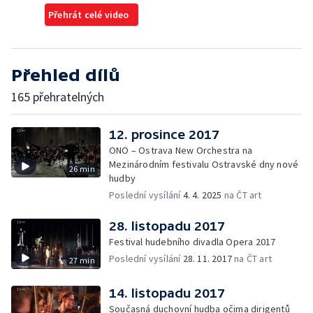
Přehrát celé video
Přehled dílů
165 přehratelných
12. prosince 2017
ONO – Ostrava New Orchestra na
Mezinárodním festivalu Ostravské dny nové
26 min
hudby
Poslední vysílání
4. 4. 2025
na ČT art
28. listopadu 2017
Festival hudebního divadla Opera 2017
Poslední vysílání
28. 11. 2017
na ČT art
27 min
14. listopadu 2017
Současná duchovní hudba očima dirigentů