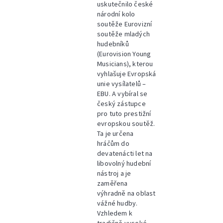
uskutečnilo české
národní kolo
soutěže Eurovizní
soutěže mladých
hudebníků
(Eurovision Young
Musicians), kterou
vyhlašuje Evropská
unie vysílatelů –
EBU. A vybíral se
český zástupce
pro tuto prestižní
evropskou soutěž.
Ta je určena
hráčům do
devatenácti let na
libovolný hudební
nástroj a je
zaměřena
výhradně na oblast
vážné hudby.
Vzhledem k