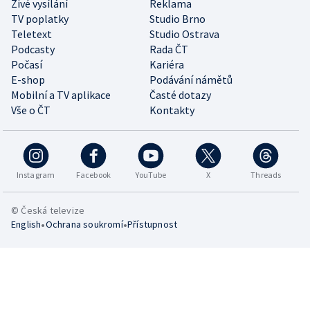
Živé vysílání
Reklama
TV poplatky
Studio Brno
Teletext
Studio Ostrava
Podcasty
Rada ČT
Počasí
Kariéra
E-shop
Podávání námětů
Mobilní a TV aplikace
Časté dotazy
Vše o ČT
Kontakty
Instagram
Facebook
YouTube
X
Threads
© Česká televize
•
•
English
Ochrana soukromí
Přístupnost