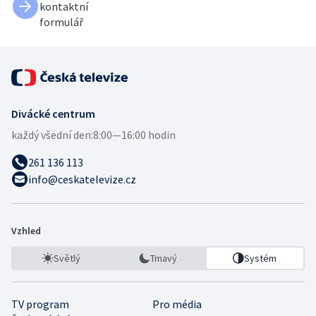
kontaktní
formulář
Divácké centrum
každý všední den:
8:00—16:00 hodin
261 136 113
info@ceskatelevize.cz
Vzhled
Světlý
Tmavý
Systém
TV program
Pro média