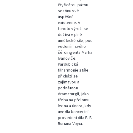
čtyřicátou pátou
sezónu své
úspěšné
existence. A
tohoto výročí se
dožívá v plné
umělecké síle, pod
vedením svého
šéfdirigenta Marka
Ivanoviče.
Pardubická
filharmonie stále
přichází se
zajímavou a
podnětnou
dramaturgii, jako
třeba na přelomu
ledna a února, kdy
uvedla koncertní
provedení díla E. F.
Buriana Vojna.