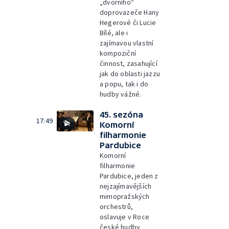
„dvorního“
doprovazeče Hany
Hegerové či Lucie
Bílé, ale i
zajímavou vlastní
kompoziční
činnost, zasahující
jak do oblasti jazzu
a popu, tak i do
hudby vážné.
45. sezóna
17:49
Komorní
filharmonie
Pardubice
Komorní
filharmonie
Pardubice, jeden z
nejzajímavějších
mimopražských
orchestrů,
oslavuje v Roce
české hudby