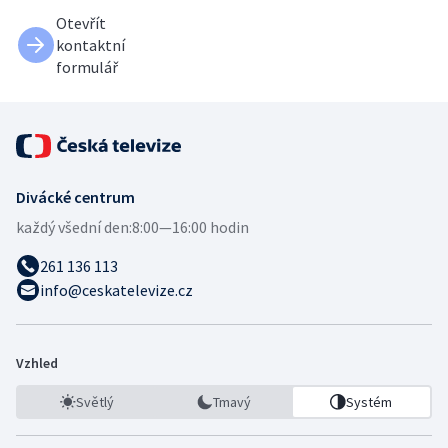
Otevřít
kontaktní
formulář
Divácké centrum
každý všední den:
8:00—16:00 hodin
261 136 113
info@ceskatelevize.cz
Vzhled
Světlý
Tmavý
Systém