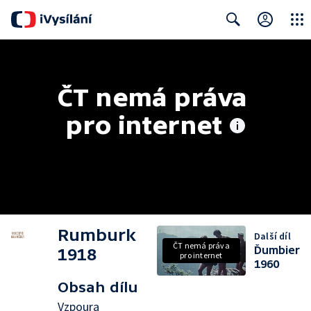
Close
Search
ČT nemá práva 
pro internet
Rumburk
Další díl
ČT nemá práva
Ďumbier
1918
pro internet
1960
Obsah dílu
Vzpoura