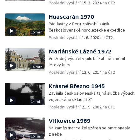
Poslední vysílání
15. 3. 2024
na ČT2
Huascarán 1970
Pád laviny v Peru způsobil zánik
československé horolezecké expedice
15 min
Poslední vysílání
1. 6. 2020
na ČT2
Mariánské Lázně 1972
Vražedný výstřel v pilotní kabině změnil
letový kurs
14 min
Poslední vysílání
12. 6. 2014
na ČT2
Krásné Březno 1945
Zavinila československá tajná služba výbuch
vojenského skladiště?
14 min
Poslední vysílání
21. 9. 2002
na ČT1
Vítkovice 1969
Na zaměstnance železáren se smrt snesla
z nebe
15 min