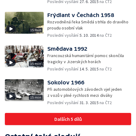
Poslední vysílání
27. 6. 2015
na ČT2
Frýdlant v Čechách 1958
Rozvodněná řeka Smědá strhla do dravého
proudu osobní vlak
15 min
Poslední vysílání
5. 10. 2014
na ČT2
Smědava 1992
Francouzská humanitární pomoc skončila
tragicky v Jizerských horách
15 min
Poslední vysílání
14. 5. 2015
na ČT2
Sokolov 1966
Při automobilových závodech vjel jeden
z vozů v plné rychlosti mezi diváky
15 min
Poslední vysílání
31. 3. 2015
na ČT2
Dalších 5 dílů