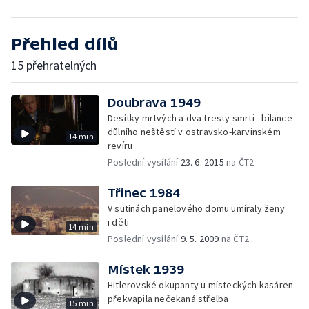
Přehled dílů
15 přehratelných
Doubrava 1949
Desítky mrtvých a dva tresty smrti - bilance
důlního neštěstí v ostravsko-karvinském
14 min
revíru
Poslední vysílání
23. 6. 2015
na ČT2
Třinec 1984
V sutinách panelového domu umíraly ženy
i děti
14 min
Poslední vysílání
9. 5. 2009
na ČT2
Místek 1939
Hitlerovské okupanty u místeckých kasáren
překvapila nečekaná střelba
15 min